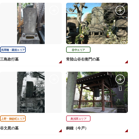
浅草橋・蔵前エリア
谷中エリア
三島政行墓
常陸山谷右衛門の墓
上野・御徒町エリア
奥浅草エリア
谷文晁の墓
銅鐘（今戸）