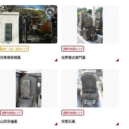
根岸・入谷・金杉エリア
浅草中央部エリア
河東碧梧桐墓
佐野善左衛門墓
浅草中央部エリア
浅草中央部エリア
山田宗偏墓
宋紫石墓