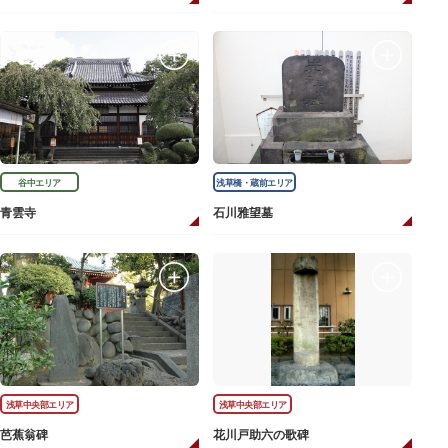
谷中エリア
浅草橋・蔵前エリア
青雲寺
石川雅望墓
浅草中央部エリア
浅草中央部エリア
芭蕉翁碑
花川戸助六の歌碑