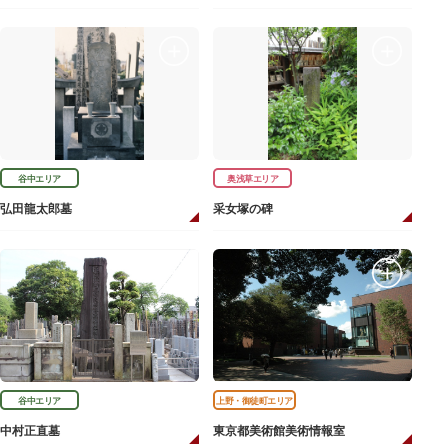
谷中エリア
奥浅草エリア
弘田龍太郎墓
采女塚の碑
谷中エリア
上野・御徒町エリア
中村正直墓
東京都美術館美術情報室