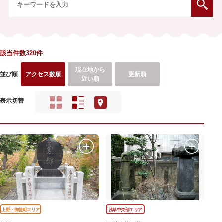
該当件数320件
現在地から
並び順
アクセス数順
更新順
近い順
表示切替
上野・御徒町エリア
浅草中央部エリア