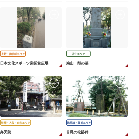
上野・御徒町エリア
谷中エリア
日本文化スポーツ栄誉賞広場
鳩山一郎の墓
根岸・入谷・金杉エリア
浅草橋・蔵前エリア
弁天院
首尾の松跡碑