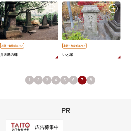
上野・御徒町エリア
上野・御徒町エリア
弁天島の碑
いと塚
1
2
3
4
5
6
7
8
PR