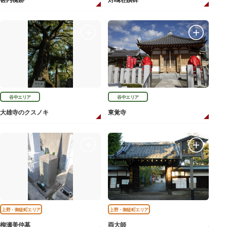
甚内橋跡
対鴎荘蹟碑
谷中エリア
谷中エリア
大雄寺のクスノキ
東覚寺
上野・御徒町エリア
上野・御徒町エリア
柳瀬美仲墓
両大師