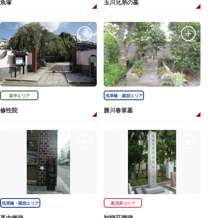
魚塚
玉川兄弟の墓
谷中エリア
浅草橋・蔵前エリア
修性院
勝川春章墓
浅草橋・蔵前エリア
奥浅草エリア