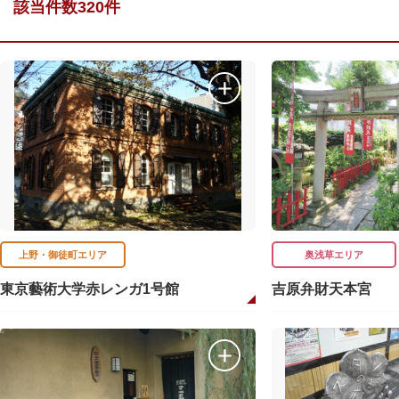
該当件数320件
上野・御徒町エリア
奥浅草エリア
東京藝術大学赤レンガ1号館
吉原弁財天本宮