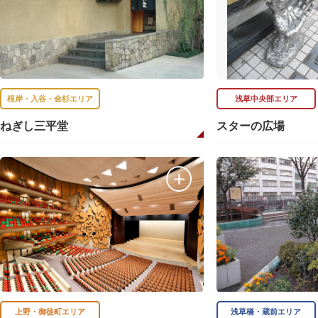
根岸・入谷・金杉エリア
浅草中央部エリア
ねぎし三平堂
スターの広場
上野・御徒町エリア
浅草橋・蔵前エリア