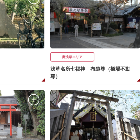
奥浅草エリア
浅草名所七福神 布袋尊（橋場不動
尊）