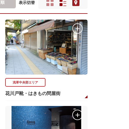
新順
表示切替
浅草中央部エリア
花川戸靴・はきもの問屋街