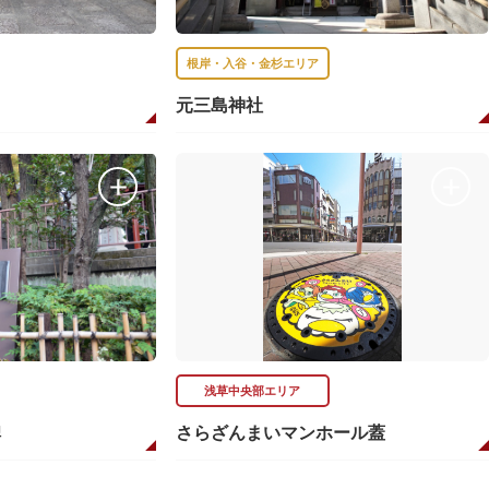
根岸・入谷・金杉エリア
元三島神社
浅草中央部エリア
碑
さらざんまいマンホール蓋