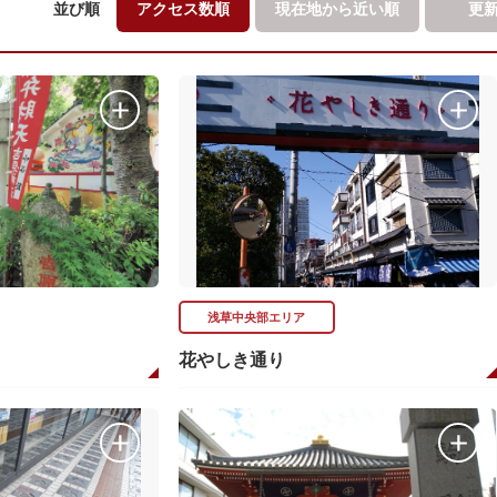
並び順
アクセス数順
現在地から
近い順
更
浅草中央部エリア
花やしき通り