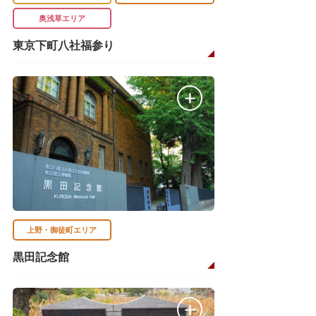
奥浅草エリア
東京下町八社福参り
上野・御徒町エリア
黒田記念館