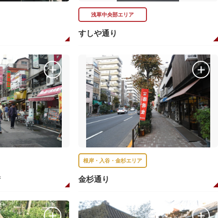
浅草中央部エリア
すしや通り
根岸・入谷・金杉エリア
街
金杉通り