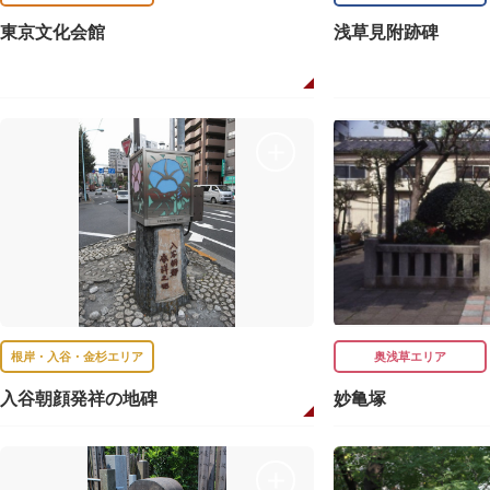
東京文化会館
浅草見附跡碑
根岸・入谷・金杉エリア
奥浅草エリア
入谷朝顔発祥の地碑
妙亀塚