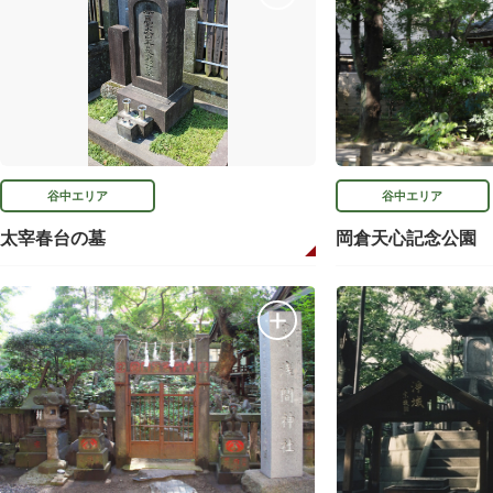
谷中エリア
谷中エリア
太宰春台の墓
岡倉天心記念公園