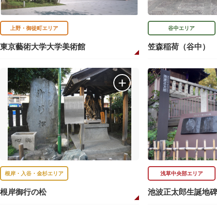
上野・御徒町エリア
谷中エリア
東京藝術大学大学美術館
笠森稲荷（谷中）
根岸・入谷・金杉エリア
浅草中央部エリア
根岸御行の松
池波正太郎生誕地