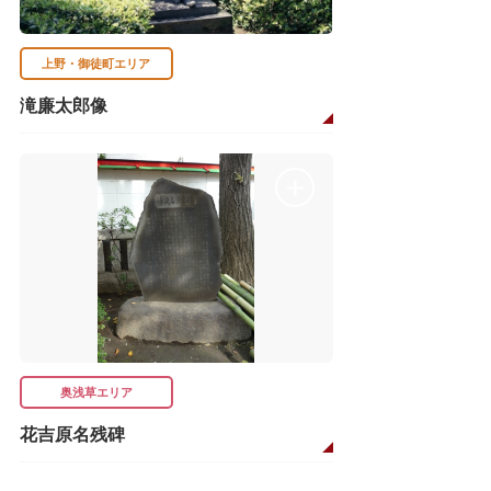
上野・御徒町エリア
滝廉太郎像
奥浅草エリア
花吉原名残碑