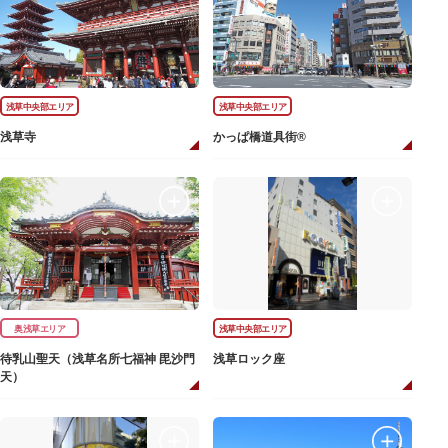
浅草中央部エリア
浅草中央部エリア
浅草寺
かっぱ橋道具街®
奥浅草エリア
浅草中央部エリア
待乳山聖天（浅草名所七福神 毘沙門
浅草ロック座
天）