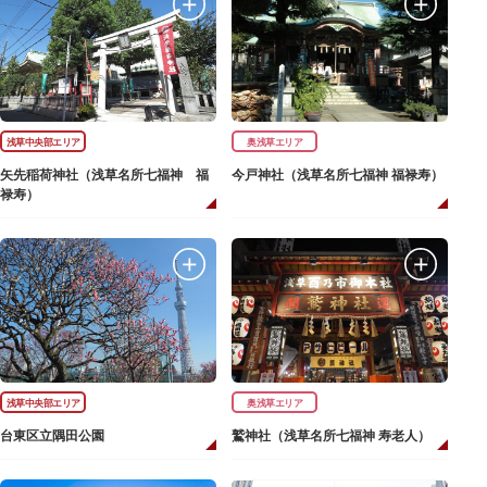
浅草中央部エリア
奥浅草エリア
矢先稲荷神社（浅草名所七福神 福
今戸神社（浅草名所七福神 福禄寿）
禄寿）
浅草中央部エリア
奥浅草エリア
台東区立隅田公園
鷲神社（浅草名所七福神 寿老人）