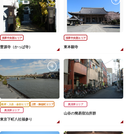
浅草中央部エリア
浅草中央部エリア
曹源寺（かっぱ寺）
東本願寺
根岸・入谷・金杉エリア
上野・御徒町エリア
奥浅草エリア
奥浅草エリア
山谷の簡易宿泊所群
東京下町八社福参り