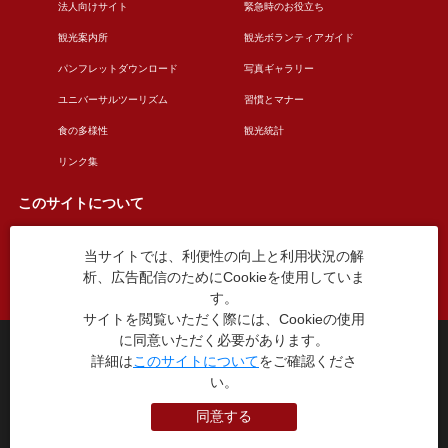
法人向けサイト
緊急時のお役立ち
観光案内所
観光ボランティアガイド
パンフレットダウンロード
写真ギャラリー
ユニバーサルツーリズム
習慣とマナー
食の多様性
観光統計
リンク集
このサイトについて
当サイトでは、利便性の向上と利用状況の解
このサイトについて
広告掲載について
析、広告配信のためにCookieを使用していま
お問い合わせ
す。
サイトを閲覧いただく際には、Cookieの使用
に同意いただく必要があります。
台東区役所観光課
詳細は
このサイトについて
をご確認くださ
〒110-8615 東京都台東区東上野4丁目5番6号
TEL：03-5246-1151
い。
（平日8:30〜17:15 土日祝休み）
同意する
本WEBサイトに掲就されている全データについて無断転載・引用を禁じます。