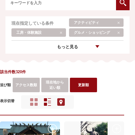
アクティビティ
現在指定している条件
工房・体験施設
グルメ・ショッピング
もっと見る
該当件数320件
現在地から
並び順
アクセス数順
更新順
近い順
表示切替