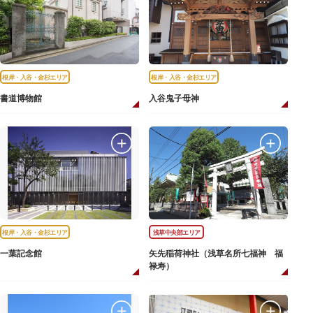
根岸・入谷・金杉エリア
根岸・入谷・金杉エリア
書道博物館
入谷鬼子母神
根岸・入谷・金杉エリア
浅草中央部エリア
一葉記念館
矢先稲荷神社（浅草名所七福神 福
禄寿）