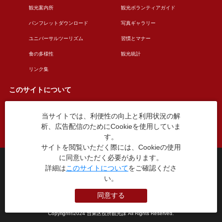
観光案内所
観光ボランティアガイド
パンフレットダウンロード
写真ギャラリー
ユニバーサルツーリズム
習慣とマナー
食の多様性
観光統計
リンク集
このサイトについて
当サイトでは、利便性の向上と利用状況の解
このサイトについて
広告掲載について
析、広告配信のためにCookieを使用していま
お問い合わせ
す。
サイトを閲覧いただく際には、Cookieの使用
に同意いただく必要があります。
台東区役所観光課
詳細は
このサイトについて
をご確認くださ
〒110-8615 東京都台東区東上野4丁目5番6号
TEL：03-5246-1151
い。
（平日8:30〜17:15 土日祝休み）
同意する
本WEBサイトに掲就されている全データについて無断転載・引用を禁じます。
Copyright©2024 台東区役所観光課 All Rights Reserved.