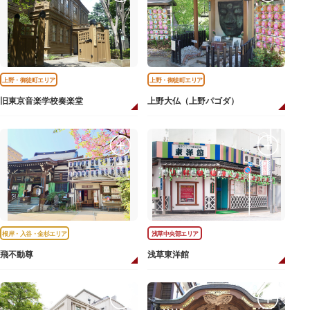
上野・御徒町エリア
上野・御徒町エリア
旧東京音楽学校奏楽堂
上野大仏（上野パゴダ）
根岸・入谷・金杉エリア
浅草中央部エリア
飛不動尊
浅草東洋館