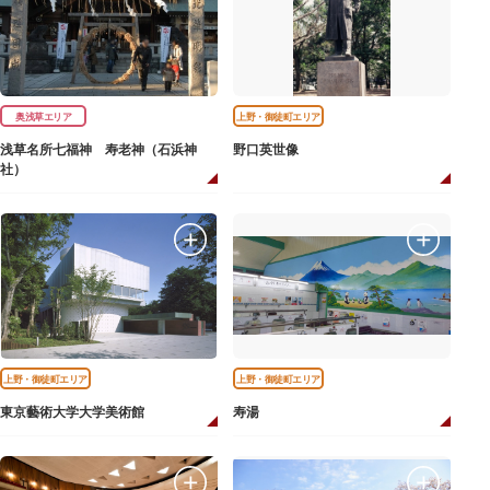
奥浅草エリア
上野・御徒町エリア
浅草名所七福神 寿老神（石浜神
野口英世像
社）
上野・御徒町エリア
上野・御徒町エリア
東京藝術大学大学美術館
寿湯