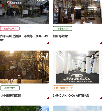
奥浅草エリア
谷中エリア
浅草名所七福神 布袋尊（橋場不動
朝倉彫塑館
尊）
谷中エリア
上野・御徒町エリア
谷中銀座商店街
2k540 AKI-OKA ARTISAN