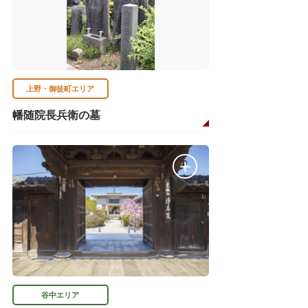
上野・御徒町エリア
幡随院長兵衛の墓
谷中エリア