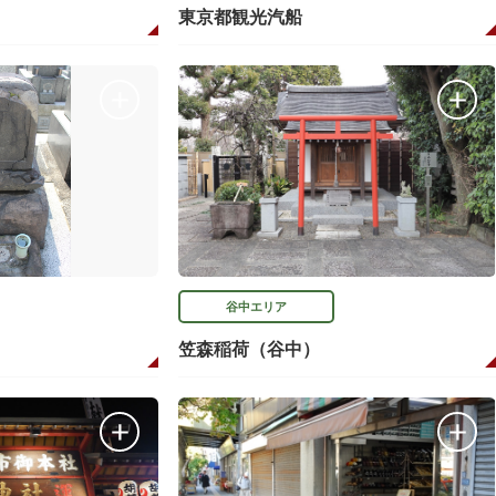
東京都観光汽船
谷中エリア
笠森稲荷（谷中）