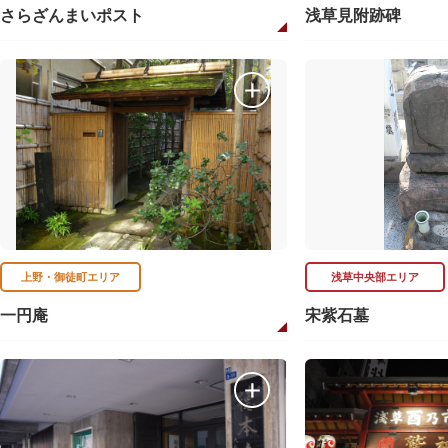
さらざんまいポスト
浅草見附跡碑
上野・御徒町エリア
浅草中央部エリア
一円庵
宋紫石墓