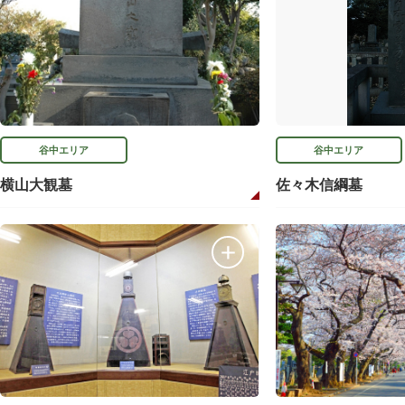
谷中エリア
谷中エリア
横山大観墓
佐々木信綱墓