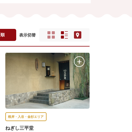
新順
表示切替
根岸・入谷・金杉エリア
ねぎし三平堂