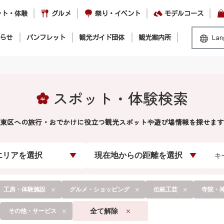
ット・体験
グルメ
祭り・イベント
モデルコース
らせ
パンフレット
観光ガイド団体
観光案内所
Lan
スポット・体験検索
東区への旅行・おでかけに役立つ観光スポットや遊び場情報を探せます
エリアを選択
現在地からの距離を選択
工房・体験施設
グルメ・ショッピング
伝統工芸
寺院・
全て解除
その他・サービス