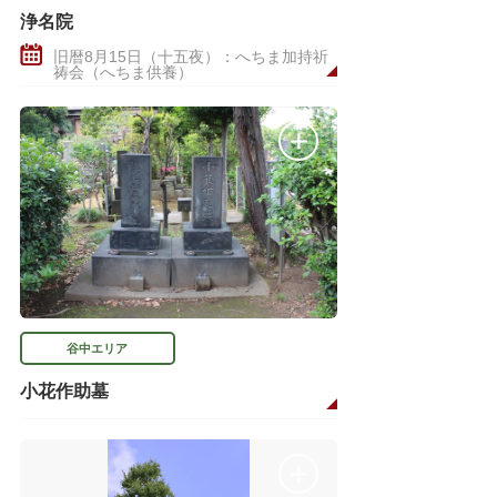
浄名院
旧暦8月15日（十五夜）：へちま加持祈
祷会（へちま供養）
谷中エリア
小花作助墓