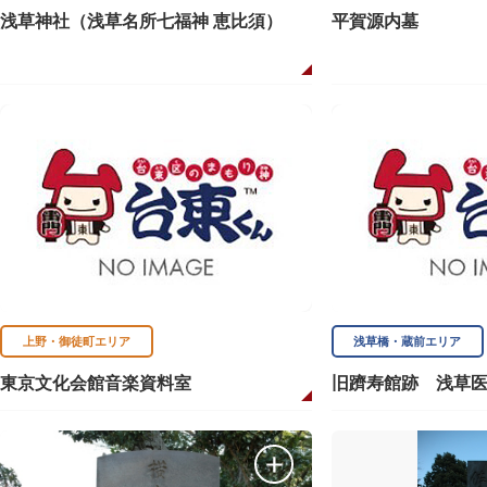
浅草神社（浅草名所七福神 恵比須）
平賀源内墓
上野・御徒町エリア
浅草橋・蔵前エリア
東京文化会館音楽資料室
旧躋寿館跡 浅草