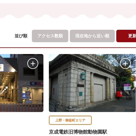
並び順
アクセス数順
現在地から
近い順
更
上野・御徒町エリア
京成電鉄旧博物館動物園駅