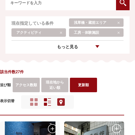
浅草橋・蔵前エリア
現在指定している条件
アクティビティ
工房・体験施設
もっと見る
該当件数27件
現在地から
並び順
アクセス数順
更新順
近い順
表示切替