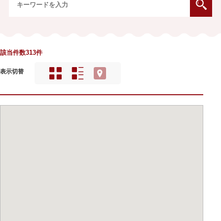
該当件数313件
表示切替