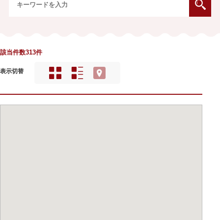
該当件数313件
表示切替