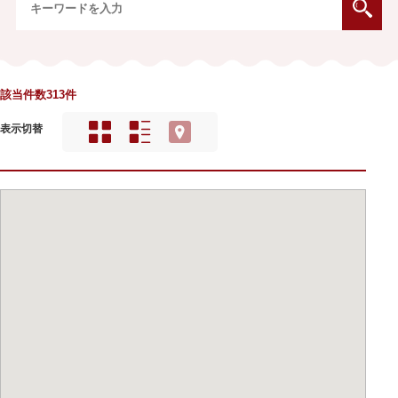
該当件数313件
表示切替