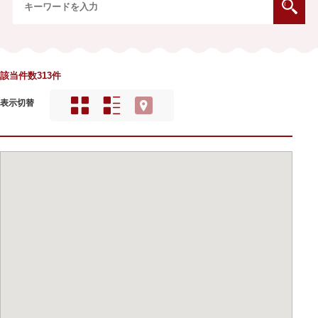
該当件数313件
表示切替