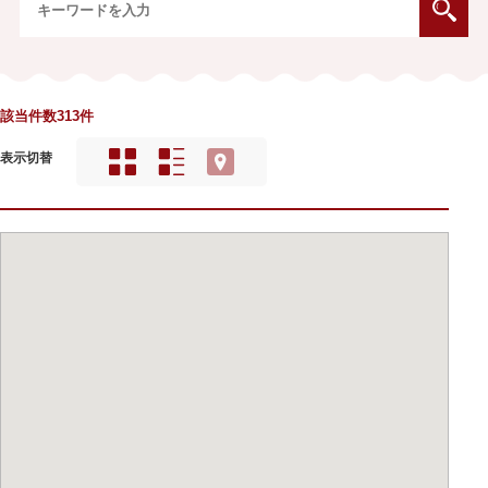
該当件数313件
表示切替