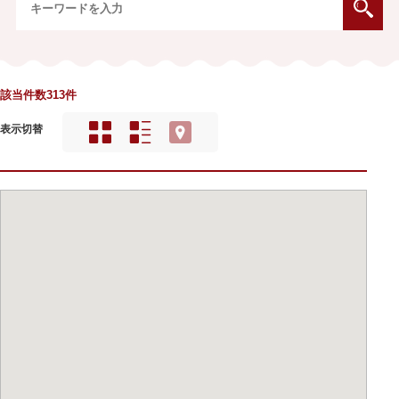
該当件数313件
表示切替