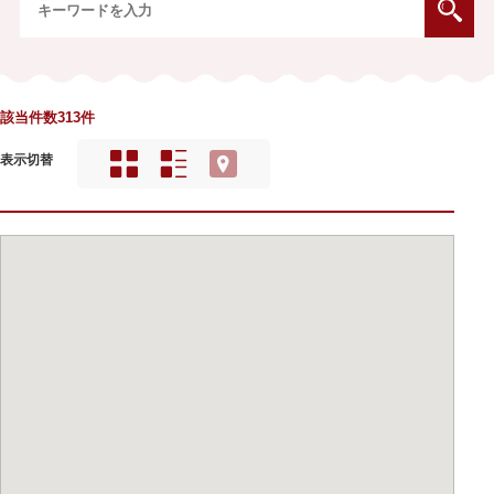
該当件数313件
表示切替