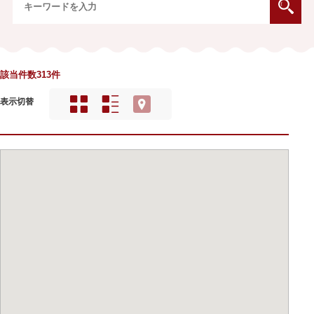
該当件数313件
表示切替