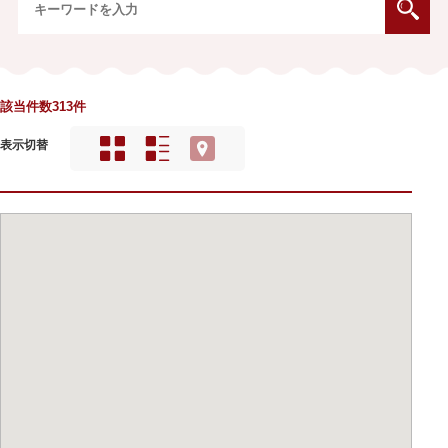
該当件数313件
表示切替