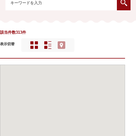
該当件数313件
表示切替