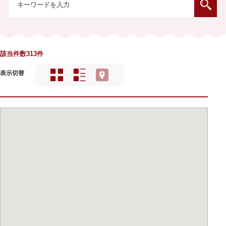
該当件数313件
表示切替