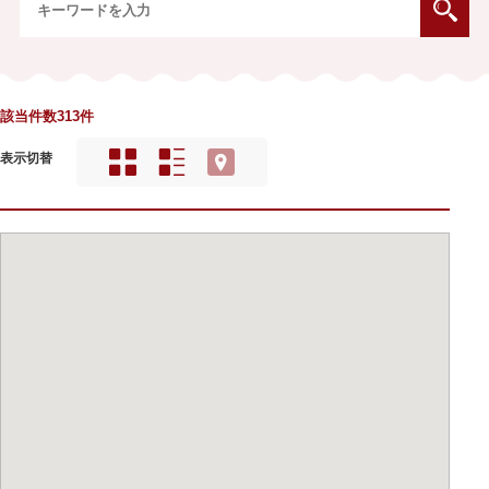
該当件数313件
表示切替