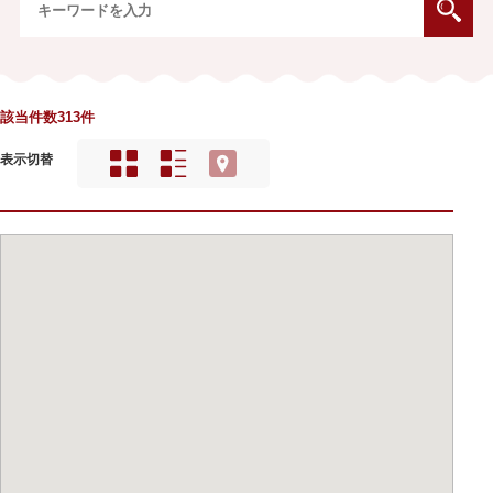
該当件数313件
表示切替