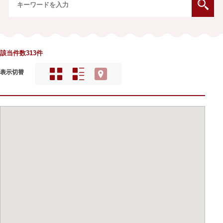
該当件数313件
表示切替