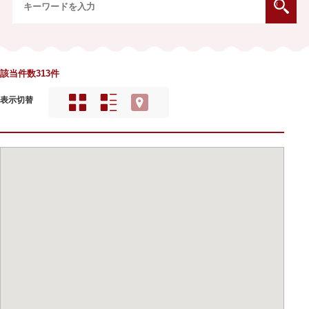
該当件数313件
表示切替