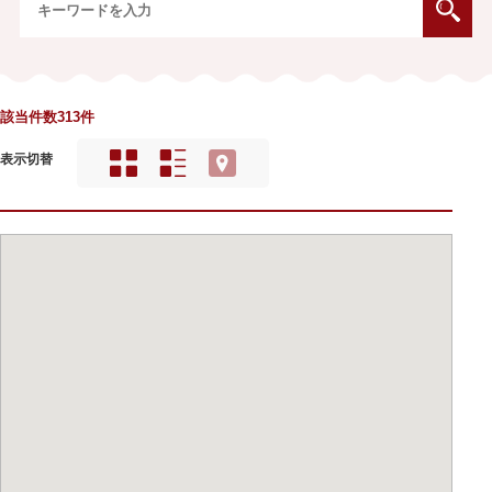
該当件数313件
表示切替