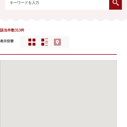
該当件数313件
表示切替