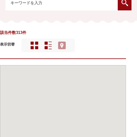
該当件数313件
表示切替