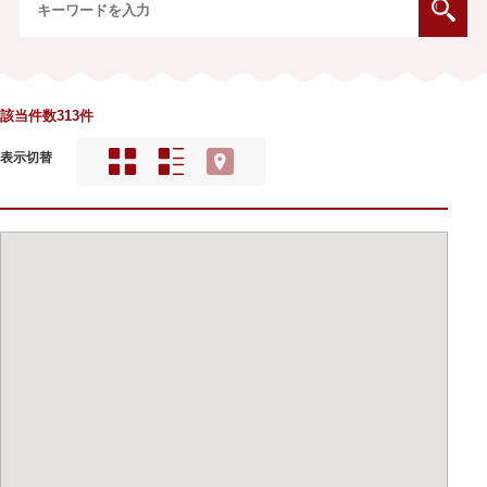
該当件数313件
表示切替