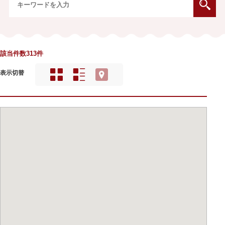
該当件数313件
表示切替