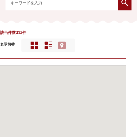
該当件数313件
表示切替