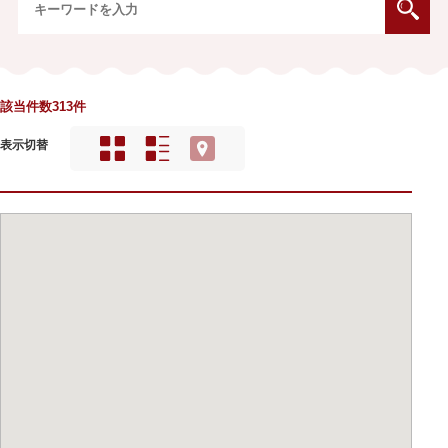
該当件数313件
表示切替