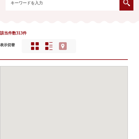
該当件数313件
表示切替