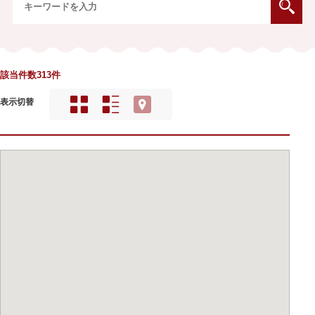
該当件数313件
表示切替