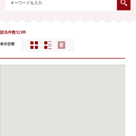
該当件数313件
表示切替