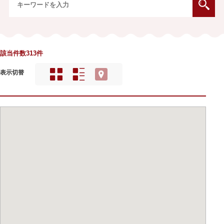
該当件数313件
表示切替