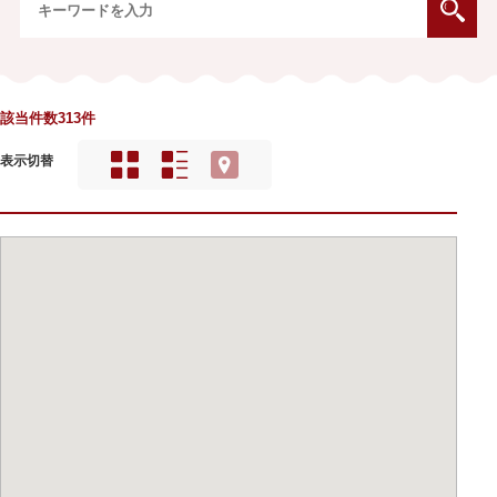
該当件数313件
表示切替