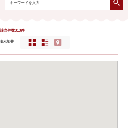
該当件数313件
表示切替