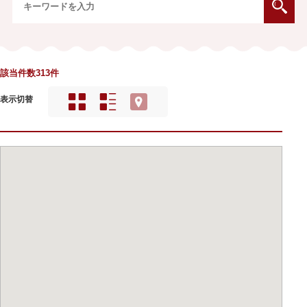
該当件数313件
表示切替