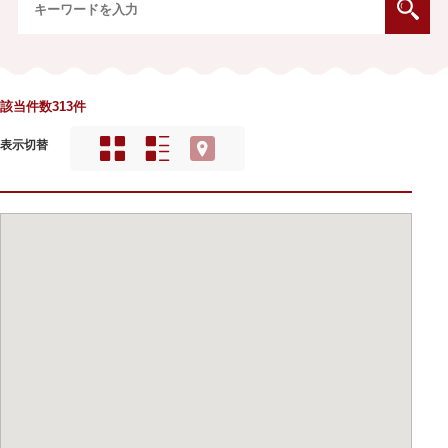
該当件数313件
表示切替