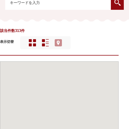
該当件数313件
表示切替