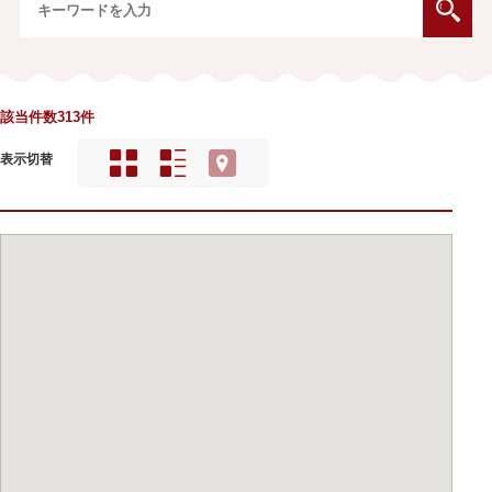
該当件数313件
表示切替