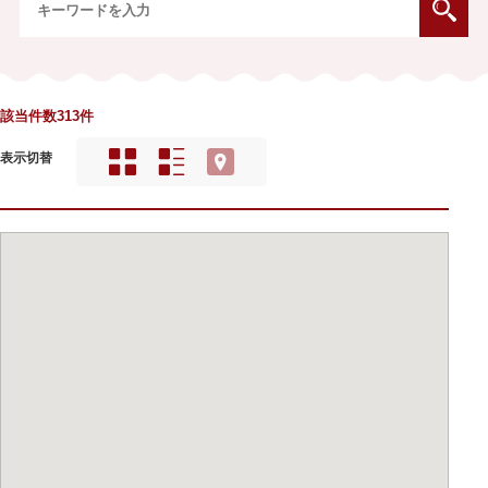
該当件数313件
表示切替