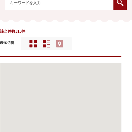
該当件数313件
表示切替