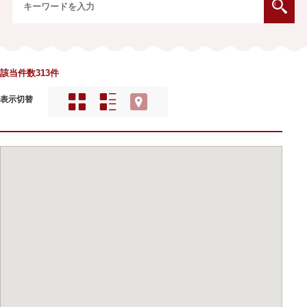
該当件数313件
表示切替