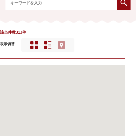
該当件数313件
表示切替