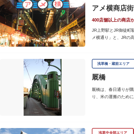
アメ横商店街
400店舗以上の商店
JR上野駅とJR御徒
メ横通り」と、JRの
の専門店が立ち並んで
ひとつ。年末の叩き売
浅草橋・蔵前エリア
アメ横のはじまりは、
の復員兵が共同体とな
厩橋
当時、JR上野駅のす
厩橋は、春日通りが隅
御徒町付近には、アメ
り、米の運搬のために
の2つのエリアが統合
をデザインしたガラス
浅草中央部エリア