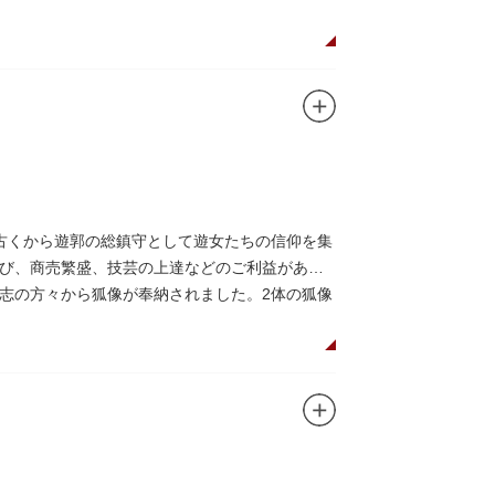
古くから遊郭の総鎮守として遊女たちの信仰を集
び、商売繁盛、技芸の上達などのご利益がある
志の方々から狐像が奉納されました。2体の狐像
せます。毎年5月の例祭では神輿渡御が行われ、
われています。