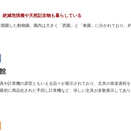
量限定のお守りや御朱印も授与されているので要チェック。手塚治虫の
。絶滅危惧種や天然記念物も暮らしている
初に開園した動物園。園内は大きく「西園」と「東園」に分かれており、約3
珍しい、豊かな緑に溢れたエリアです。トラ、ゾウなどが住む森エリア
あるシーンが目撃できることもあります。国指定重要文化財の「旧寛永寺
」などの歴史的建造物も見どころです。
名所としても知られる風光明媚な「不忍池」のほとりに位置する区域。
館
して話題のハシビロコウなどユニークな種も見られます。
ぷ」では、小動物を間近で観察することを通じて、命の大切さや生きも
具や計算機の原型ともいえる品々が展示されており、文具の発達過程を
最初に商品化された手回し計算機など、珍しい文具が多数展示してあり
空いてきたら、園内にいくつかあるフードショップで休憩しましょう。
ツが食べられます。オリジナルグッズを取り扱うギフトショップも必見