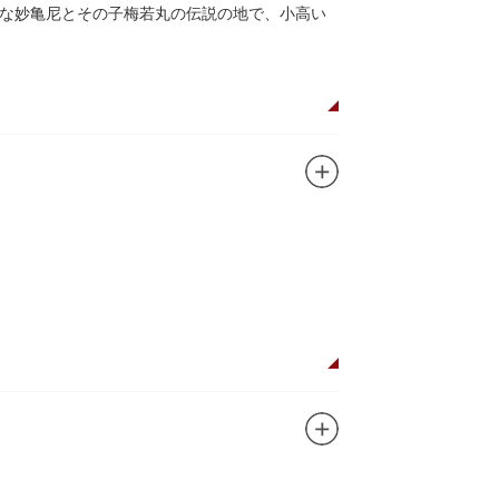
な妙亀尼とその子梅若丸の伝説の地で、小高い
。妙亀塚は「梅若伝説」にちなんだ名称です。
都から奥州へつれて行かれる途中、重い病にか
隅田川岸で里人から梅若の死を知らされ、髪を
います。
刻まれており、区内でも古いものです。しかし
この妙亀塚と相対するものと考えられていま
ガンに掲げ、IPを軸に玩具、ガシャポン、カー
ターテインメントをお届けしています。