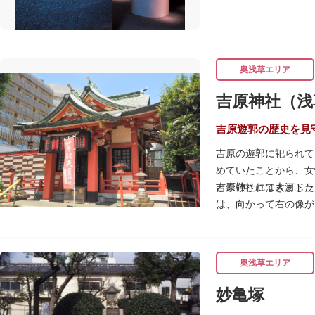
奥浅草エリア
吉原神社（浅
吉原遊郭の歴史を見
吉原の遊郭に祀られて
めていたことから、女
と崇敬されてきました
吉原神社には大河ドラ
は、向かって右の像が
春になると逢初桜（あ
威勢の良い掛け声とと
吉原弁財天は浅草名所
奥浅草エリア
妙亀塚