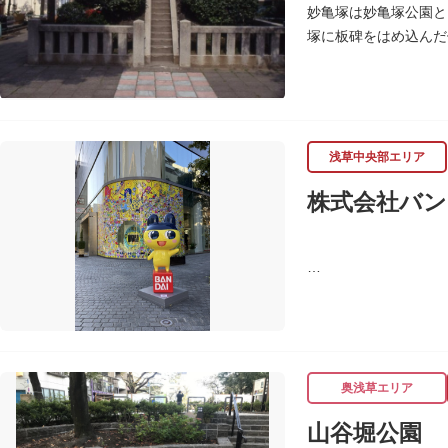
妙亀塚は妙亀塚公園と
塚に板碑をはめ込んだ
この妙亀塚のある地は
「梅若伝説」とは平安
かりこの地に捨てられ
おろして妙亀尼と称し
塚の上には板碑が祀ら
浅草中央部エリア
妙亀塚と板碑との関係
株式会社バン
なお、隅田川の対岸、
す。
バンダイは1950年
ド、菓子・食品・食玩
奥浅草エリア
山谷堀公園