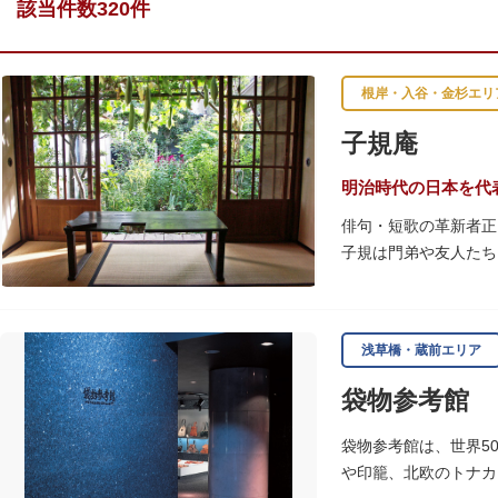
該当件数320件
根岸・入谷・金杉エリ
子規庵
明治時代の日本を代
俳句・短歌の革新者正
子規は門弟や友人たち
故郷松山より母と妹を
1945（昭和20）
浅草橋・蔵前エリア
感できる魅力的な空間
袋物参考館
子規が病室兼書斎にし
のボランティア団体に
袋物参考館は、世界5
や印籠、北欧のトナカ