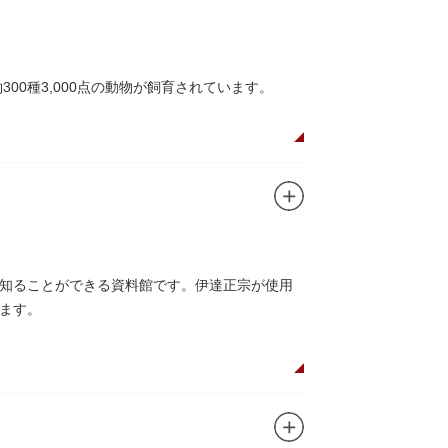
ユニコのお守りなど愛らしいものがあります
00種3,000点の動物が飼育されています。
や、ホッキョクグマやアザラシが住む海エリア
五重塔」や藤堂高虎が建て1878（明治11）年
キリンやサイなどの人気動物をはじめ、アイア
のの魅力が学べる体験プログラムが実施されて
知ることができる資料館です。伊達正宗が使用
ます。
それぞれのお店で、動物たちをモチーフにした
です。