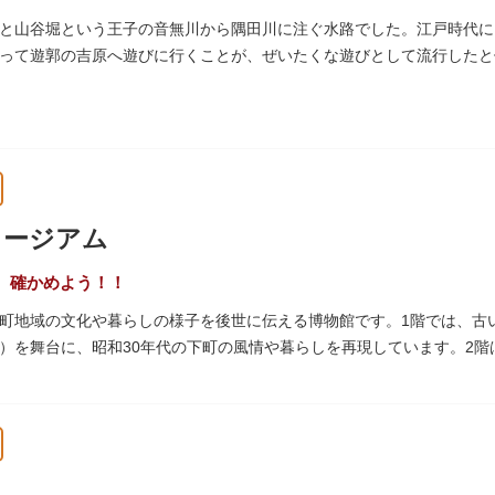
と山谷堀という王子の音無川から隅田川に注ぐ水路でした。江戸時代に
って遊郭の吉原へ遊びに行くことが、ぜいたくな遊びとして流行したと伝
られて暗渠となり、細長い公園として生まれ変わりました。山谷堀公園
ュージアム
、確かめよう！！
町地域の文化や暮らしの様子を後世に伝える博物館です。1階では、古
）を舞台に、昭和30年代の下町の風情や暮らしを再現しています。2
出来事をたどることのできる資料を展示しています。また3階には企画
ナーがあります。