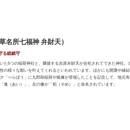
草名所七福神 弁財天）
守る総鎮守
いた5つの稲荷神社と、隣接する吉原弁財天が合祀されてできた神社。
性の様々な願いを叶えてくれるといわれています。ほかにも開運や縁結
。
マ「べらぼう」に九郎助稲荷や狐像が登場したことを記念して、地元有
「逢（あい）」、左の像が「初（そめ）」と命名されています。
いぞめさくら）と呼ばれるが枝垂れ桜が、見事な花を咲かせ人々を和ま
もに各町は活気にあふれます。
七福神の一社・弁財天にあたり、七福神に関する授与も年間を通して行