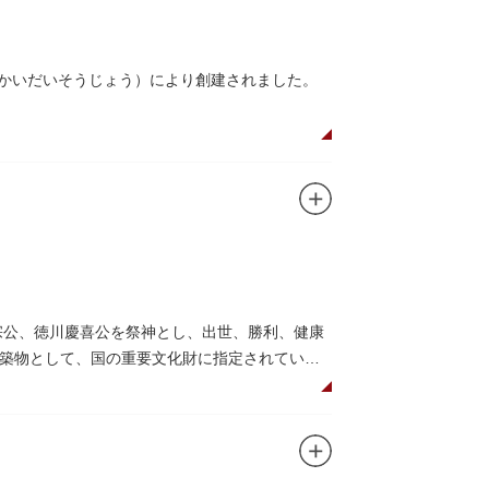
んかいだいそうじょう）により創建されました。
在は根本中堂をはじめ開山堂（両大師）、不忍
。戦火を免れた輪王寺門跡御本坊表門、徳川将
かれていることで有名。丸い形の松から不忍池
の有名寺院になぞらえて上野の山に数多くの堂
自ら彫ったと伝えられる秘仏です。徳川歴代将
宗公、徳川慶喜公を祭神とし、出世、勝利、健康
築物として、国の重要文化財に指定されていま
して国内外からの参拝者で賑わうスポットで
日光東照宮までお参りに行けない江戸の人々の
れることもあるので、拝観を申し込んでみては