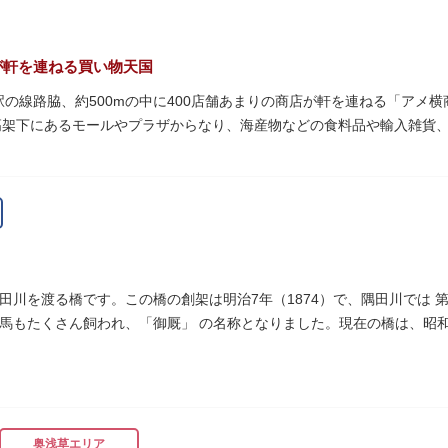
が軒を連ねる買い物天国
町駅の線路脇、約500mの中に400店舗あまりの商店が軒を連ねる「ア
高架下にあるモールやプラザからなり、海産物などの食料品や輸入雑貨
います。活気ある呼び込みが飛び交うなかで、店員さんとの会話も楽し
りは風物詩にもなっています。
物資が底をついた第二次世界大戦後にできた闇市。多くの闇市が的屋の
り連合会を結成。出店を統制し、商店街が形成されました。
ぐ南に発生した闇市は、飴を販売する屋台があったことから「アメヤ横丁
田川を渡る橋です。この橋の創架は明治7年（1874）で、隅田川では 
リカ進駐軍の放出物資を販売する店ができたので「アメリカ横丁（アメ
馬もたくさん飼われ、「御厩」 の名称となりました。現在の橋は、昭和
され、今の「アメ横」になったと言われています。
細工が組み込まれています。
奥浅草エリア