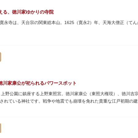
える、徳川家ゆかりの寺院
寛永寺は、天台宗の関東総本山。1625（寛永2）年、天海大僧正（て
上野公園一帯が寛永寺の境内でしたが、上野戦争でその多くを焼失。現
パゴダ）、輪王殿などの建造物が上野公園とその周辺に点在しています
文化財も多く有し、歴史の重みを今に伝える寺院です。
復元された「月の松」は、浮世絵師歌川広重の「名所江戸百景」にも描
な景観は、絶好のフォトスポットとなっています。
）という山号は、東の「比叡山延暦寺」を意味しており、比叡山や京都
徳川家康公が祀られるパワースポット
本尊は薬師瑠璃光如来（やくしるりこうにょらい）で、伝教大師最澄が
た、上野公園に鎮座する上野東照宮。徳川家康公（東照大権現）、徳川吉
兼ね、御霊廟には6名の将軍が埋葬されています。
されている神社です。戦争や地震でも崩壊を免れた貴重な江戸初期の建
は紅葉やダリア展、お正月は初詣や冬ぼたん鑑賞の地として、年間を通
豪華絢爛な金色殿（社殿）などの建造物は、三代将軍・徳川家光公が、
。社殿内部は文化財保護のため通常は非公開ですが、特別公開が実施さ