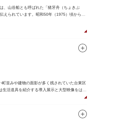
は、山谷船とも呼ばれた「猪牙舟（ちょきぶ
えられています。昭和50年（1975）頃から山
には、猪牙舟についての説明板も設置されてい
い町並みや建物の面影が多く残されていた台東区
階は生活道具を紹介する導入展示と大型映像をはじ
展示室と、道具や玩具を体験し、調べることがで