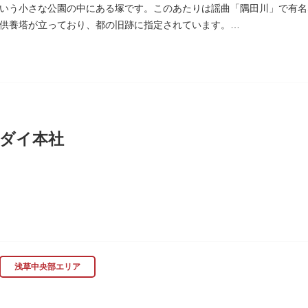
いう小さな公園の中にある塚です。このあたりは謡曲「隅田川」で有名
供養塔が立っており、都の旧跡に指定されています。
、かつて浅茅ヶ原と呼ばれた原野で、近くを奥州街道が通じていました
時代、吉田少将惟房の子・梅若が、信夫藤太という人買いにさらわれ、
世を去りました。我が子を探し求めてはるばるこの地まで来た母親は、
庵を結んだ、という説話です。謡曲『隅田川』はこの伝説をもとにして
れています。この板碑には「弘安十一年戊子五月二十二日孝子敬白」と
は、明らかではありません。
ダイ本社
木母寺（墨田区堤通）境内には梅若にちなむ梅若塚（都旧跡）があり、
に創業し、「夢・クリエイション～楽しいときを創る企業～を企業スロー
、アパレル、日用雑貨など、お客さまの身近で楽しんでいただけるエン
浅草中央部エリア