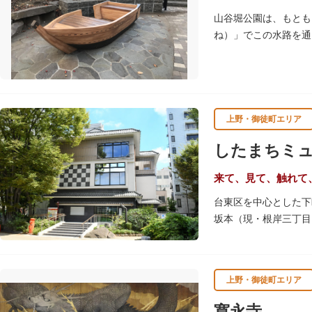
山谷堀公園は、もとも
ね）」でこの水路を通
谷堀はすべて埋め立て
ます。
上野・御徒町エリア
したまちミ
来て、見て、触れて
台東区を中心とした下
坂本（現・根岸三丁目
め、下町地域の歴史や
きるしたまち情報コー
上野・御徒町エリア
寛永寺