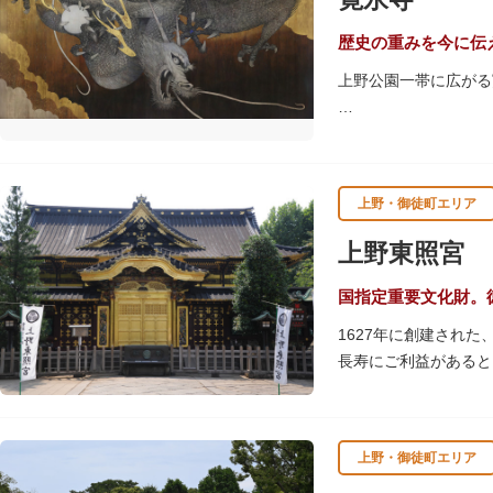
歴史の重みを今に伝
上野公園一帯に広がる
江戸時代には、現在の
池辯天堂、上野大仏（
軍霊廟勅額門など重要
上野・御徒町エリア
清水観音堂の舞台前に
辯天堂を見下ろす風流
上野東照宮
東叡山（とうえいざん
国指定重要文化財。
舎が建立されました。
1627年に創建され
軍の祈祷寺と菩提寺を
長寿にご利益があると
す。春は牡丹・桜、秋
す。
上野・御徒町エリア
贅沢に金箔が使われた
ために建てられたそう