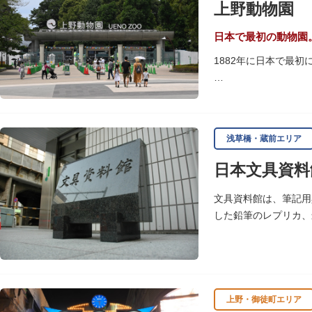
上野動物園
いかがでしょうか。
授与所では、期間・数
日本で最初の動物園
よ。
1882年に日本で最
「東園」は、都心では
では、水浴びなど迫力
に再建された「閑々亭
浅草橋・蔵前エリア
一方「西園」は、蓮の
日本文具資料
イや“動かない鳥”と
子ども動物園「すてっ
文具資料館は、筆記用
います。
した鉛筆のレプリカ、
歩き疲れたり、お腹が
可愛いフードやスイー
上野・御徒町エリア