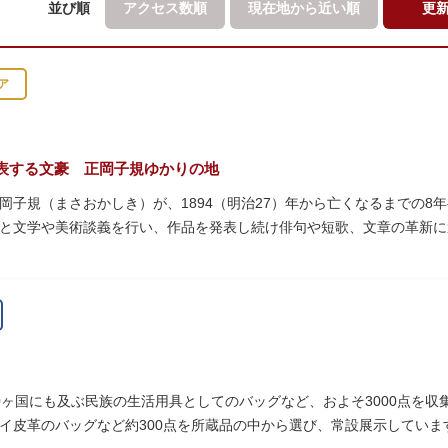
並び順
アクセス数順
現在地から
近い順
更
ア
表する文豪 正岡子規ゆかりの地
岡子規（まさおかしき）が、1894（明治27）年から亡くなるまでの8
と文学や美術談義を行い、作品を発表し続け俳句や短歌、文章の革新
呼び寄せ、結核に苦しみながらも34歳で亡くなるまで精力的に文学作
年の空襲で焼失しましたが、その5年後、当時の間取りのまま再建され、現
となっています。
ていた「病牀六尺の間」などを復元しており、明治の暮らしだけでなく
より大切に維持・保存されています。
0ヶ国にも及ぶ民族の生活用具としてのバッグなど、およそ3000点を
イ皮革のバッグなど約300点を所蔵品の中から選び、常設展示していま