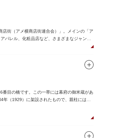
メ横商店街（アメ横商店街連合会）」。メインの「ア
、アパレル、化粧品店など、さまざまなジャンル
みながら目玉商品や特価品を探せるのが魅力の
仕切りであったのに対して、アメ横は満州から
（飴屋通り）」と呼ばれるように。反対側のJR
第6番目の橋です。この一帯には幕府の御米蔵があ
リカ通り）」と呼ばれるようになりました。こ
4年（1929）に架設されたもので、親柱には馬