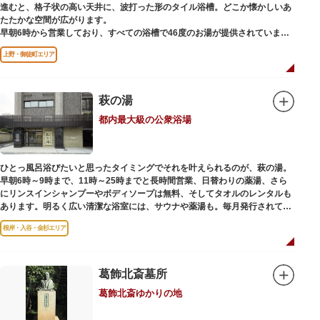
進むと、格子状の高い天井に、波打った形のタイル浴槽。どこか懐かしいあ
たたかな空間が広がります。
早朝6時から営業しており、すべての浴槽で46度のお湯が提供されていま
す。常連の方々を魅了するのは早朝のこの少し熱めの温度のお湯と昔ながら
上野・御徒町エリア
の懐かしさでしょうか。
店頭の屋根瓦や格子型天井等も昭和から引き継がれてきている歴史あるもの
です。お立ち寄りの際は、有形文化財に指定されたその景観も、ぜひゆった
りとご覧ください。
萩の湯
都内最大級の公衆浴場
ひとっ風呂浴びたいと思ったタイミングでそれを叶えられるのが、萩の湯。
早朝6時～9時まで、11時～25時までと長時間営業、日替わりの薬湯、さら
にリンスインシャンプーやボディソープは無料、そしてタオルのレンタルも
あります。明るく広い清潔な浴室には、サウナや薬湯も。毎月発行されてい
る萩の湯だよりで薬湯の予定を確認すれば、お好みの薬湯を楽しめます。
根岸・入谷・金杉エリア
また併設されたレストラン、食事処こもれびではおいしい食事だけでなく、
たくさんの種類の飲み物やおつまみが。昼からでも晩酌セットの注文がで
き、明るい時間の一杯も最高です。好きな時間にお風呂に入り、お風呂の前
後これまた好きなタイミングで、おいしい食事をいただき、心も体も整えて
葛飾北斎墓所
日々の生活を支えてくれる空間です。
葛飾北斎ゆかりの地