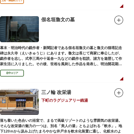
上野・御徒町エリア
假名垣魯文の墓
幕末・明治時代の戯作者・新聞記者である假名垣魯文の墓と魯文の猫塔記念
碑は永久寺（えいきゅうじ）にあります。魯文は長じて商家に奉公したが、
戯作者を志し、式亭三馬や十返舎一九などの戯作を耽読、諸方を遊歴して作
家生活に入りました。その後、世相を風刺した作品を発表し、明治開花期の
花形作家となりました。墓石には、聖観音を線刻した板碑がはめ込まれてい
谷中エリア
ます。
三ノ輪 改栄湯
下町のラグジュアリー銭湯
落ち着いた色合いの浴室で、まるで高級リゾートのような雰囲気の改栄湯。
そんな改栄湯の魅力の一つは、別名「美人の湯」ともよばれる「軟水」。地
下120ｍから汲み上げたまろやかな井戸水を軟水化装置に通し、化粧水のよ