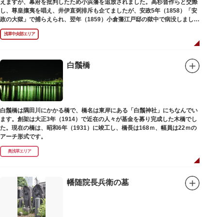
えますが、幕府を批判したため小浜藩を追放されました。高杉晋作らと交際
し、尊皇攘夷を唱え、井伊直弼排斥も企てましたが、安政5年（1858）「安
政の大獄」で捕らえられ、翌年（1859）小倉藩江戸邸の獄中で病没しまし
た。お墓は海禅寺（かいぜんじ）にあります。
浅草中央部エリア
白鬚橋
白鬚橋は隅田川にかかる橋で、橋名は東岸にある「白鬚神社」にちなんでい
ます。創架は大正3年（1914）で近在の人々が基金を募り完成した木橋でし
た。現在の橋は、昭和6年（1931）に竣工し、橋長は168ｍ、幅員は22ｍの
アーチ形式です。
奥浅草エリア
幡随院長兵衛の墓