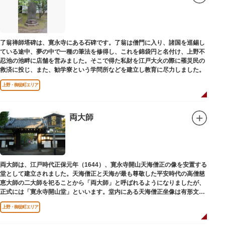
了翁禅師塔碑は、寛永寺にある石碑です。了翁は僧門に入り、諸国を巡錫し
ている途中、夢の中で一種の筆法を修得し、これを錦袋円と名付け、上野不
忍池の池畔に店舗を営みました。そこで得た私財を江戸大火の際に罹災民の
救済に投じ、また、勧学寮という学問所などを建立し教育に尽力しました。
上野・御徒町エリア
両大師
両大師は、江戸時代正保元年（1644）、寛永寺開山天海僧正の像を安置する
堂として建立されました。天海僧正と天海が最も尊敬した平安時代の高僧慈
恵大師の二大師を祀ることから「両大師」と呼ばれるようになりましたが、
正式には「寛永寺開山堂」といいます。堂内にある天海僧正坐像は有形文化
財に指定されています。
上野・御徒町エリア