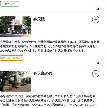
学者として活躍しました。
谷中エリア
弁天院
弁天院は、水谷（みずのや）伊勢守勝隆が寛永元年（1624）不忍池に弁財天
を建立すると同時にその下屋敷であったこの地の邸内の池にも弁財天を祀っ
たのが由来とされています。両者は姉妹弁財天と呼ばれています。
根岸・入谷・金杉エリア
弁天島の碑
不忍池の中央には、琵琶湖の竹生島を模して造られたという弁天島があり、
そこに弁財天を祀る弁天堂があります。弁天堂の周囲には「ふぐ供養碑」
「魚塚」「めがねの碑」などユニークな石碑が多いことで知られています。