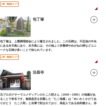
上野・御徒町エリア
包丁塚
包丁塚は、上豊調理師会により建立されました。この石碑は、不忍池の中央
にある弁天島にあり、弁天島には、その他ふぐ供養碑やめがねの碑などユニ
ークな石碑が多いことで知られています。
上野・御徒町エリア
法昌寺
元プロボクサーでコメディアンのたこ八郎さん（1940～1985）の地蔵があ
ることで有名です。無病息災を祈願した「たこ地蔵」は「めいわくかけてあ
りがとう たこ八郎」と自筆で刻まれており、発起人である由利徹さん、赤