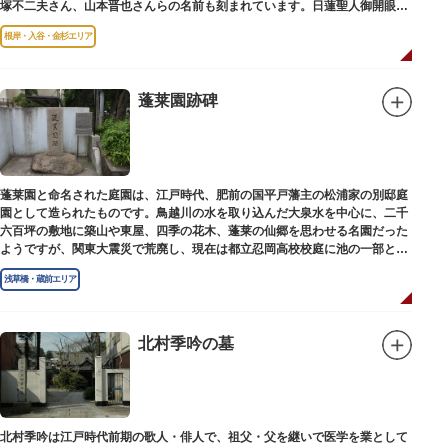
塚不二夫さん、山本晋也さんらの名前も刻まれています。日蓮聖人御開眼の
毘沙門天を奉安しています。
根岸・入谷・金杉エリア
蓬莱園跡碑
蓬莱園と命名された庭園は、江戸時代、肥前の国平戸藩主の松浦家の別邸庭
園として造られたものです。鳥越川の水を取り込んだ大泉水を中心に、二千
六百坪の敷地に築山や東屋、四季の花木、蓬莱の仙郷を思わせる名園だった
ようですが、関東大震災で荒廃し、現在は都立忍岡高校校庭に池の一部と都
指定の天然記念物の大イチョウを残すのみです。
浅草橋・蔵前エリア
北村季吟の墓
北村季吟は江戸時代前期の歌人・俳人で、祖父・父を継いで医学を業として