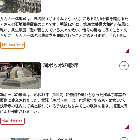
八万四千体地蔵は、浄名院（じょうみょういん）にある2万5千体を超えるた
くさんの石地蔵菩薩像のことです。明治12年に、第38世妙運大和尚が仏恩に
報い、衆生済度（迷い苦しんでいる人々を救い、悟りの境地に導くこと）の
ために、八万四千体の地蔵建立を発願されたことに始まります。「八万四
千」とは仏法で無数の意味を示します。この石地蔵尊は全国各地にも造立さ
上野・御徒町エリア
れており、これまで約5万体の石地蔵尊が造立され、今も増え続けていま
す。
鳩ポッポの歌碑
鳩ポッポの歌碑は、昭和37年（1962）に作詞の舞台となった浅草寺本堂の
西側に建立されました。童謡「鳩ポッポ」は、作詞家である東くめ女史が、
浅草寺の境内にて鳩と戯れている子供たちをみてこの歌詞を書き、滝蓮太郎
により作曲されました。
浅草中央部エリア