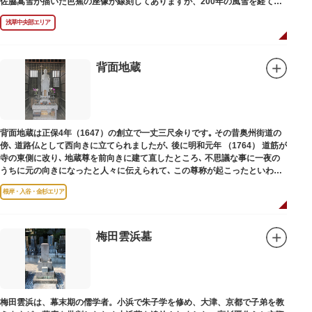
佐脇嵩雪が描いた芭蕉の座像が線刻してありますが、200年の風雪を経て、
碑石も欠損し、碑面の判読も困難となっています。
浅草中央部エリア
背面地蔵
背面地蔵は正保4年（1647）の創立で一丈三尺余りです｡ その昔奥州街道の
傍､ 道路仏として西向きに立てられましたが､ 後に明和元年 （1764） 道筋が
寺の東側に改り､ 地蔵尊を前向きに建て直したところ､ 不思議な事に一夜の
うちに元の向きになったと人々に伝えられて､ この尊称が起こったといわれ
ています｡薬王寺（やくおうじ）にあります。
根岸・入谷・金杉エリア
梅田雲浜墓
梅田雲浜は、幕末期の儒学者。小浜で朱子学を修め、大津、京都で子弟を教