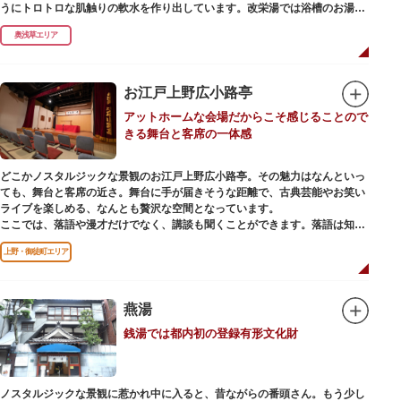
うにトロトロな肌触りの軟水を作り出しています。改栄湯では浴槽のお湯か
らカランのお湯まですべてが軟水。お風呂上がりにはお肌しっとり、髪の毛
奥浅草エリア
さらさらになれることまちがいなしです。お風呂の種類も多く、高濃度浸透
炭酸泉、シルキーバス、ジェットバス、サウナなど気分によって様々なお風
呂を楽しめます。
そしてお風呂上がりには、キンキンに冷えた生ビールやレモンサワーで乾杯
お江戸上野広小路亭
するもよし、改栄湯名物こだわりの生乳ソフトクリームを食べるのもよし、
アットホームな会場だからこそ感じることので
どの年代の方々も、身も心も温まる幸せな空間となっています。オリジナル
きる舞台と客席の一体感
グッズの販売もありますのでお立ち寄りの際にはぜひ覗いてみてください
ね。
どこかノスタルジックな景観のお江戸上野広小路亭。その魅力はなんといっ
ても、舞台と客席の近さ。舞台に手が届きそうな距離で、古典芸能やお笑い
ライブを楽しめる、なんとも贅沢な空間となっています。
ここでは、落語や漫才だけでなく、講談も聞くことができます。落語は知っ
ているけど講談ってなんだろう？と思われた方も、ぜひ一度お江戸上野広小
上野・御徒町エリア
路亭をのぞいてみませんか？
燕湯
銭湯では都内初の登録有形文化財
ノスタルジックな景観に惹かれ中に入ると、昔ながらの番頭さん。もう少し