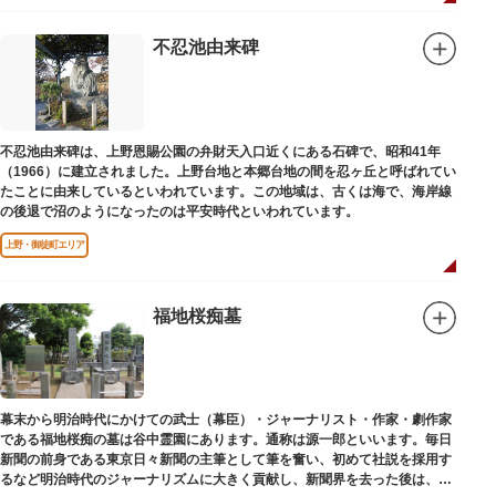
不忍池由来碑
不忍池由来碑は、上野恩賜公園の弁財天入口近くにある石碑で、昭和41年
（1966）に建立されました。上野台地と本郷台地の間を忍ヶ丘と呼ばれてい
たことに由来しているといわれています。この地域は、古くは海で、海岸線
の後退で沼のようになったのは平安時代といわれています。
上野・御徒町エリア
福地桜痴墓
幕末から明治時代にかけての武士（幕臣）・ジャーナリスト・作家・劇作家
である福地桜痴の墓は谷中霊園にあります。通称は源一郎といいます。毎日
新聞の前身である東京日々新聞の主筆として筆を奮い、初めて社説を採用す
るなど明治時代のジャーナリズムに大きく貢献し、新聞界を去った後は、文