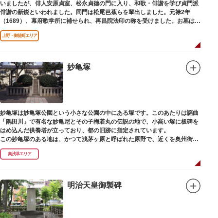
いましたが、俳人安原貞室、松永貞徳の門に入り、和歌・俳諧を学び貞門派
俳諧の新鋭といわれました。同門は松尾芭蕉らを輩出しました。元禄2年
（1689）、幕府歌学所に補せられ、再昌院法印の称を受けました。お墓は正
慶寺（しょうけいじ）にあります。
上野・御徒町エリア
妙亀塚
妙亀塚は妙亀塚公園という小さな公園の中にある塚です。このあたりは謡曲
「隅田川」で有名な妙亀尼とその子梅若丸の伝説の地で、小高い塚に板碑を
はめ込んだ供養塔が立っており、都の旧跡に指定されています。
この妙亀塚のある地は、かつて浅茅ヶ原と呼ばれた原野で、近くを奥州街道
が通じていました。妙亀塚は「梅若伝説」にちなんだ名称です。「梅若伝
奥浅草エリア
説」とは平安時代、吉田少将惟房の子・梅若が、信夫藤太という人買いにさ
らわれ、都から奥州へつれて行かれる途中、重い病にかかりこの地に捨てら
れ世を去りました。我が子を探し求めてはるばるこの地まで来た母親は、隅
田川岸で里人から梅若の死を知らされ、髪をおろして妙亀尼と称し庵を結ん
明治天皇御製碑
だ、という説話です。謡曲『隅田川』はこの伝説をもとにしています。
塚の上には板碑が祀られています。この板碑には「弘安十一年戊子五月二十
二日孝子敬白」と刻まれており、区内でも古いものです。しかし妙亀塚と板