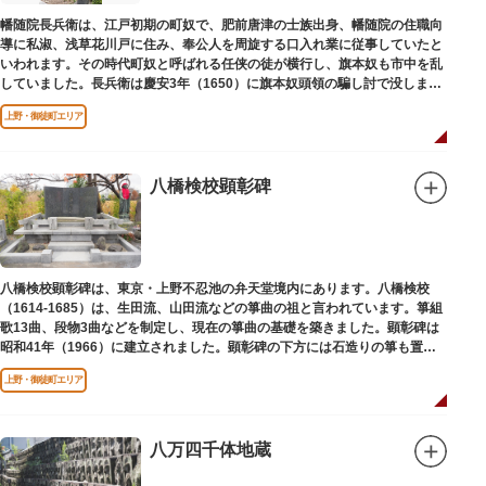
幡随院長兵衛は、江戸初期の町奴で、肥前唐津の士族出身、幡随院の住職向
導に私淑、浅草花川戸に住み、奉公人を周旋する口入れ業に従事していたと
いわれます。その時代町奴と呼ばれる任侠の徒が横行し、旗本奴も市中を乱
していました。長兵衛は慶安3年（1650）に旗本奴頭領の騙し討で没しまし
た。お墓は源空寺（げんくうじ）にあります。
上野・御徒町エリア
八橋検校顕彰碑
八橋検校顕彰碑は、東京・上野不忍池の弁天堂境内にあります。八橋検校
（1614-1685）は、生田流、山田流などの箏曲の祖と言われています。箏組
歌13曲、段物3曲などを制定し、現在の箏曲の基礎を築きました。顕彰碑は
昭和41年（1966）に建立されました。顕彰碑の下方には石造りの箏も置か
れています。
上野・御徒町エリア
八万四千体地蔵