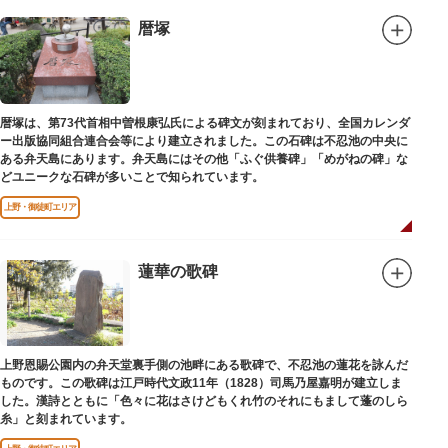
暦塚
暦塚は、第73代首相中曽根康弘氏による碑文が刻まれており、全国カレンダ
ー出版協同組合連合会等により建立されました。この石碑は不忍池の中央に
ある弁天島にあります。弁天島にはその他「ふぐ供養碑」「めがねの碑」な
どユニークな石碑が多いことで知られています。
上野・御徒町エリア
蓮華の歌碑
上野恩賜公園内の弁天堂裏手側の池畔にある歌碑で、不忍池の蓮花を詠んだ
ものです。この歌碑は江戸時代文政11年（1828）司馬乃屋嘉明が建立しま
した。漢詩とともに「色々に花はさけどもくれ竹のそれにもまして蓬のしら
糸」と刻まれています。