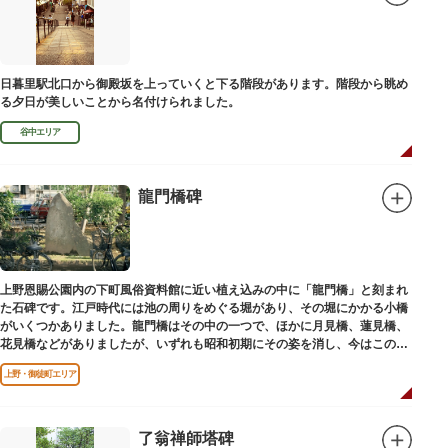
日暮里駅北口から御殿坂を上っていくと下る階段があります。階段から眺め
る夕日が美しいことから名付けられました。
谷中エリア
龍門橋碑
上野恩賜公園内の下町風俗資料館に近い植え込みの中に「龍門橋」と刻まれ
た石碑です。江戸時代には池の周りをめぐる堀があり、その堀にかかる小橋
がいくつかありました。龍門橋はその中の一つで、ほかに月見橋、蓮見橋、
花見橋などがありましたが、いずれも昭和初期にその姿を消し、今はこの石
碑にその名残がわずかに残るだけです。
上野・御徒町エリア
了翁禅師塔碑