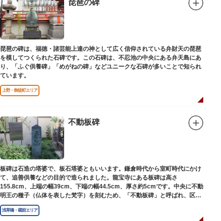
琵琶の碑
琵琶の碑は、福徳・諸芸能上達の神として広く信仰されている弁財天の琵琶
を模してつくられた石碑です。この石碑は、不忍池の中央にある弁天島にあ
り、「ふぐ供養碑」「めがねの碑」などユニークな石碑が多いことで知られ
ています。
上野・御徒町エリア
不動板碑
板碑は石造の塔婆で、板石塔婆ともいいます。鎌倉時代から室町時代にかけ
て、追善供養などの目的で造られました。龍宝寺にある板碑は高さ
155.8cm、上端の幅39cm、下端の幅44.5cm、厚さ約5cmです。中央に不動
明王の種子（仏体を表した梵字）を刻むため、「不動板碑」と呼ばれ、区内
現存の板碑を代表するもののひとつです。
浅草橋・蔵前エリア