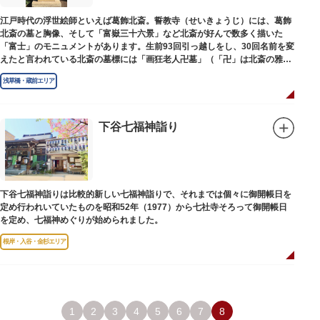
江戸時代の浮世絵師といえば葛飾北斎。誓教寺（せいきょうじ）には、葛飾
北斎の墓と胸像、そして「富嶽三十六景」など北斎が好んで数多く描いた
「富士」のモニュメントがあります。生前93回引っ越しをし、30回名前を変
えたと言われている北斎の墓標には「画狂老人卍墓」（「卍」は北斎の雅号
の一つ）とあり、辞世の句が刻まれています。毎年命日の4月18日には「北
浅草橋・蔵前エリア
斎忌」が開かれ、法要が営まれます。
下谷七福神詣り
下谷七福神詣りは比較的新しい七福神詣りで、それまでは個々に御開帳日を
定め行われいていたものを昭和52年（1977）から七社寺そろって御開帳日
を定め、七福神めぐりが始められました。
根岸・入谷・金杉エリア
1
2
3
4
5
6
7
8