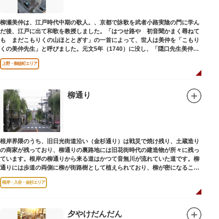
柳瀬美仲は、江戸時代中期の歌人。、京都で詠歌を武者小路実陰の門に学ん
だ後、江戸に出て和歌を教授しました。「はつせ路や 初音聞かまく尋ねて
も まだこもりくの山ほととぎす」の一首によって、世人は美仲を「こもり
くの美仲先生」と呼びました。元文5年（1740）に没し、「隠口先生美仲甫
之墓」と刻まれた墓が教證寺（きょうしょうじ）にあります。
上野・御徒町エリア
柳通り
根岸界隈のうち、旧日光街道沿い（金杉通り）は戦災で焼け残り、土蔵造り
の商家が残っており、柳通りの裏路地には旧花街時代の建造物が所々に残っ
ています。根岸の柳通りから来る道はかつて音無川が流れていた道です。柳
通りには歩道の両側に柳が街路樹として植えられており、柳が密になるこの
通りがかつて花街のあった界隈です。
根岸・入谷・金杉エリア
夕やけだんだん