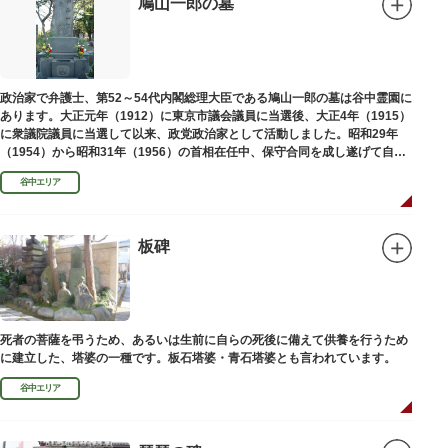
鳩山一郎の墓
政治家で弁護士、第52～54代内閣総理大臣である鳩山一郎の墓は谷中霊園に
あります。大正元年（1912）に東京市議会議員に当選後、大正4年（1915）
に衆議院議員に当選して以来、政党政治家として活動しました。昭和29年
（1954）から昭和31年（1956）の首相在任中、保守合同を成し遂げて自由
民主党の初代総裁となり、日本とソビエト連邦の国交回復を実現しました。
谷中エリア
板碑
死者の菩薩を弔うため、あるいは生前に自らの死後に備えて供養を行うため
に建立した、塔婆の一種です。板石塔婆・青石塔婆とも言われています。
谷中エリア