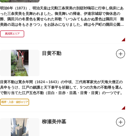
碑との関係は、明らかではありません。
なお、隅田川の対岸、木母寺（墨田区堤通）境内には梅若にちなむ梅若塚
明治6年（1873）、明治天皇は元勲三条実美の別邸対鴎荘に行幸し病床にあ
（都旧跡）があり、この妙亀塚と相対するものと考えられています。
った三条実美を見舞われました。御見舞いの帰途、伊達宗城邸で御休息の
際、隅田川の冬景色を賞せられた和歌「いつみてもあかぬ景色は隅田川 難
美路の花は冬もさきつつ」をお詠みになりました。碑は今戸町の隅田公園内
にあります。
奥浅草エリア
目黄不動
目黄不動は寛永年間（1624～1643）の中頃、三代将軍家光が天海大僧正の
具申をうけ、江戸の鎮護と天下泰平を祈願して、5つの方角の不動尊を選ん
で割り当てた江戸五色不動（目白・目赤・目黒・目青・目黄）の一つです。
根岸・入谷・金杉エリア
柳瀬美仲墓