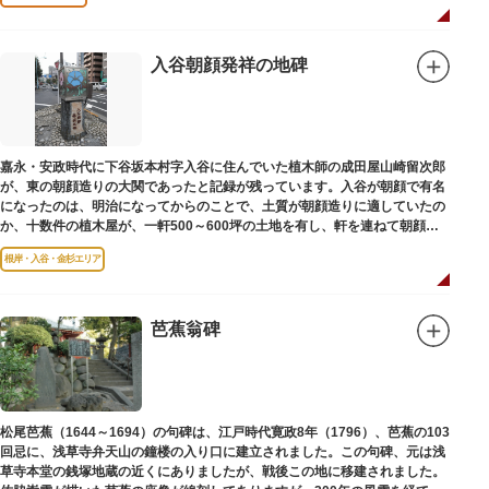
入谷朝顔発祥の地碑
嘉永・安政時代に下谷坂本村字入谷に住んでいた植木師の成田屋山崎留次郎
が、東の朝顔造りの大関であったと記録が残っています。入谷が朝顔で有名
になったのは、明治になってからのことで、土質が朝顔造りに適していたの
か、十数件の植木屋が、一軒500～600坪の土地を有し、軒を連ねて朝顔造
りをはじめました。
根岸・入谷・金杉エリア
芭蕉翁碑
松尾芭蕉（1644～1694）の句碑は、江戸時代寛政8年（1796）、芭蕉の103
回忌に、浅草寺弁天山の鐘楼の入り口に建立されました。この句碑、元は浅
草寺本堂の銭塚地蔵の近くにありましたが、戦後この地に移建されました。