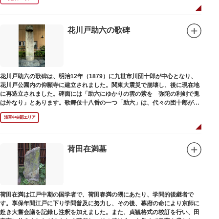
花川戸助六の歌碑
花川戸助六の歌碑は、明治12年（1879）に九世市川団十郎が中心となり、
花川戸公園内の仰願寺に建立されました。関東大震災で崩壊し、後に現在地
に再造立されました。碑面には「助六にゆかりの雲の紫を 弥陀の利剣で鬼
は外なり」とあります。歌舞伎十八番の一つ「助六」は、代々の団十郎が伝
えていますが、助六の実像は不明です。
浅草中央部エリア
荷田在満墓
荷田在満は江戸中期の国学者で、荷田春満の甥にあたり、学問的後継者で
す。享保年間江戸に下り学問普及に努力し、その後、幕府の命により京師に
赴き大嘗会議を記録し注釈を加えました。また、貞観格式の校訂を行い、田