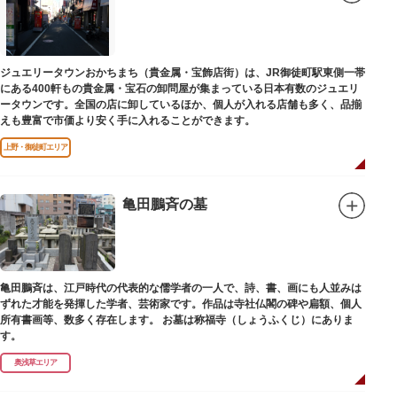
ジュエリータウンおかちまち（貴金属・宝飾店街）は、JR御徒町駅東側一帯
にある400軒もの貴金属・宝石の卸問屋が集まっている日本有数のジュエリ
ータウンです。全国の店に卸しているほか、個人が入れる店舗も多く、品揃
えも豊富で市価より安く手に入れることができます。
上野・御徒町エリア
亀田鵬斉の墓
亀田鵬斉は、江戸時代の代表的な儒学者の一人で、詩、書、画にも人並みは
ずれた才能を発揮した学者、芸術家です。作品は寺社仏閣の碑や扁額、個人
所有書画等、数多く存在します。 お墓は称福寺（しょうふくじ）にありま
す。
奥浅草エリア