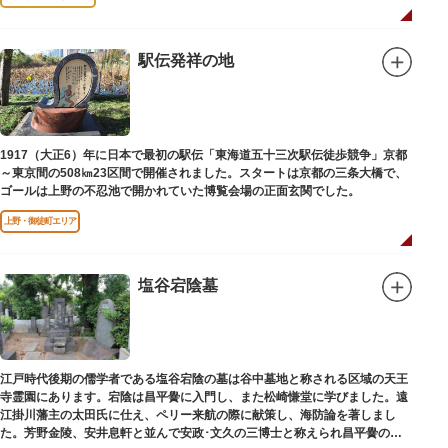
駅伝発祥の地
1917（大正6）年に日本で最初の駅伝「東海道五十三次駅伝徒歩競争」京都
～東京間の508㎞23区間で開催されました。スタートは京都の三条大橋で、
ゴールは上野の不忍池で開かれていた博覧会場の正面玄関でした。
上野・御徒町エリア
塩谷宕陰墓
江戸時代後期の儒学者である塩谷宕陰の墓は谷中墓地と称される区域の天王
寺霊園にあります。宕陰は昌平黌に入門し、また松崎慊堂に学びました。遠
江掛川藩主の太田氏に仕え、ペリー来航の際に献策し、海防論を著しまし
た。芳野金陵、安井息軒と並んで安政･文久の三博士と称えられ昌平黌の教