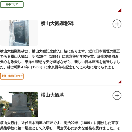
授として多くの文人を育て、慶応3年 （1867）に没しました。
谷中エリア
横山大観顕彰碑
横山大観顕彰碑は、横山大観記念館入口脇にあります。近代日本画壇の巨匠
である横山大観は、明治26年（1894）に東京美術学校卒業、終生校長岡倉
天心を敬愛し、東洋の理想を受け継ぎながら、新しい日本画風を創造しまし
た。碑は昭和43年（1968）に東京百年を記念してこの地に建てられまし
た。
上野・御徒町エリア
横山大観墓
横山大観は、近代日本画壇の巨匠です。明治22年（1889）に開校した東京
美術学校に第一期生として入学し、岡倉天心に多大な啓発を受けました。そ