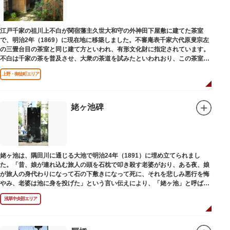
江戸千家の祖川上不白が関宿藩主久世大和守の外神田下屋敷に建てた茶室
で、明治2年（1869）に現在地に移築しました。不審庵表千家六代原叟宗左
の三畳台目の茶室と同じ建て方といわれ、有形文化財に指定されています。
不白は千家の茶を普及させ、大衆の茶道を試みたといわれおり、この茶室は
江戸千家を広める拠点となりました。
上野・御徒町エリア
姥ヶ池碑
姥ヶ池は、隅田川に通じる大池で明治24年（1891）に埋め立てられまし
た。「昔、娘が連れ込む旅人の頭を石枕で叩き殺す老婆がおり、ある夜、娘
が旅人の身代わりになって石の下敷きになって死に、それを悲しみ悪行を悔
やみ、老婆は池に身を投げた」という言い伝えにより、「姥ヶ池」と呼ばれ
ていました。その碑は花川戸公園内にあります。
浅草中央部エリア