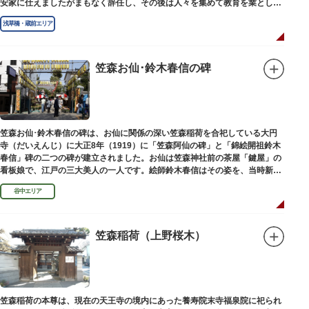
安家に仕えましたがまもなく辞任し、その後は人々を集めて教育を業としま
した。お墓は金竜寺（きんりゅうじ）境内にあります。
浅草橋・蔵前エリア
笠森お仙･鈴木春信の碑
笠森お仙･鈴木春信の碑は、お仙に関係の深い笠森稲荷を合祀している大円
寺（だいえんじ）に大正8年（1919）に「笠森阿仙の碑」と「錦絵開祖鈴木
春信」碑の二つの碑が建立されました。お仙は笠森神社前の茶屋「鍵屋」の
看板娘で、江戸の三大美人の一人です。絵師鈴木春信はその姿を、当時新し
い絵画様式である多色刷り版画「錦絵」に描きました。
谷中エリア
笠森稲荷（上野桜木）
笠森稲荷の本尊は、現在の天王寺の境内にあった養寿院末寺福泉院に祀られ