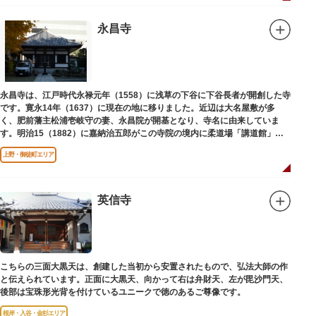
永昌寺
永昌寺は、江戸時代永禄元年（1558）に浅草の下谷に下谷長者が開創した寺
です。寛永14年（1637）に現在の地に移りました。近辺は大名屋敷が多
く、肥前藩主松浦壱岐守の妻、永昌院が開基となり、寺名に由来していま
す。明治15（1882）に嘉納治五郎がこの寺院の境内に柔道場「講道館」を
設立しました。
上野・御徒町エリア
英信寺
こちらの三面大黒天は、創建した当初から安置されたもので、弘法大師の作
と伝えられています。正面に大黒天、向かって右は弁財天、左が毘沙門天、
後部は宝珠形光背を付けているユニークで徳のあるご尊像です。
根岸・入谷・金杉エリア