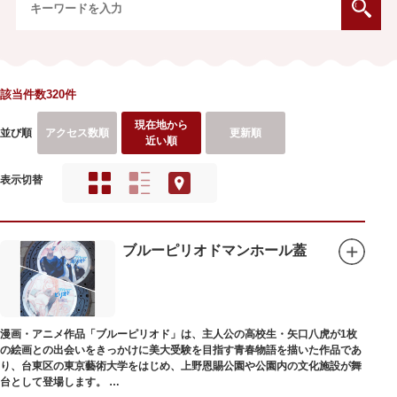
該当件数320件
現在地から
並び順
アクセス数順
更新順
近い順
表示切替
ブルーピリオドマンホール蓋
漫画・アニメ作品「ブルーピリオド」は、主人公の高校生・矢口八虎が1枚
の絵画との出会いをきっかけに美大受験を目指す青春物語を描いた作品であ
り、台東区の東京藝術大学をはじめ、上野恩賜公園や公園内の文化施設が舞
台として登場します。