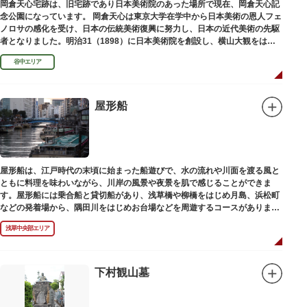
岡倉天心宅跡は、旧宅跡であり日本美術院のあった場所で現在、岡倉天心記
念公園になっています。 岡倉天心は東京大学在学中から日本美術の恩人フェ
ノロサの感化を受け、日本の伝統美術復興に努力し、日本の近代美術の先駆
者となりました。明治31（1898）に日本美術院を創設し、横山大観をはじ
め優れた画家を世に送り出しました。
谷中エリア
屋形船
屋形船は、江戸時代の末頃に始まった船遊びで、水の流れや川面を渡る風と
ともに料理を味わいながら、川岸の風景や夜景を肌で感じることができま
す。屋形船には乗合船と貸切船があり、浅草橋や柳橋をはじめ月島、浜松町
などの発着場から、隅田川をはじめお台場などを周遊するコースがありま
す。
浅草中央部エリア
下村観山墓