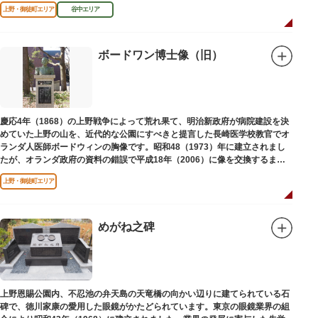
区にゆかりのある本作品を通して、新たな観光スポット創出による誘客促進
上野・御徒町エリア
谷中エリア
と区内観光客の回遊性向上を図るため、こちらのマンホール蓋を設置しまし
た。
設置年月日：令和4年3月1日
ボードワン博士像（旧）
慶応4年（1868）の上野戦争によって荒れ果て、明治新政府が病院建設を決
めていた上野の山を、近代的な公園にすべきと提言した長崎医学校教官でオ
ランダ人医師ボードウィンの胸像です。昭和48（1973）年に建立されまし
たが、オランダ政府の資料の錯誤で平成18年（2006）に像を交換するまで
は博士の弟の像でした。
上野・御徒町エリア
めがね之碑
上野恩賜公園内、不忍池の弁天島の天竜橋の向かい辺りに建てられている石
碑で、徳川家康の愛用した眼鏡がかたどられています。東京の眼鏡業界の組