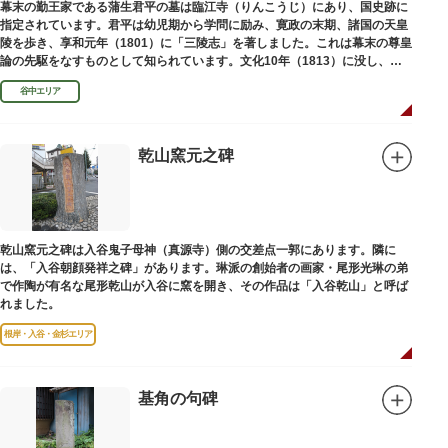
幕末の勤王家である蒲生君平の墓は臨江寺（りんこうじ）にあり、国史跡に
指定されています。君平は幼児期から学問に励み、寛政の末期、諸国の天皇
陵を歩き、享和元年（1801）に「三陵志」を著しました。これは幕末の尊皇
論の先駆をなすものとして知られています。文化10年（1813）に没し、高
山彦三郎や林子平と共に「寛政三奇人」の一人にあげられています。
谷中エリア
乾山窯元之碑
乾山窯元之碑は入谷鬼子母神（真源寺）側の交差点一郭にあります。隣に
は、「入谷朝顔発祥之碑」があります。琳派の創始者の画家・尾形光琳の弟
で作陶が有名な尾形乾山が入谷に窯を開き、その作品は「入谷乾山」と呼ば
れました。
根岸・入谷・金杉エリア
基角の句碑