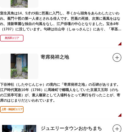
室生其角は14、5才の頃に芭蕉に入門し、早くから頭角をあらわしたといわ
れ、蕉門十哲の第一人者とされる俳人です。芭蕉の死後、次第に蕉風をはな
れ、清新華麗な独自の句風をなし、江戸俳壇の中心となりました。宝永4年
（1707）に没しています。句碑は出山寺（しゅっさんじ）にあり、「草茎を
つつむ葉もなき 雲間哉」と刻まれています。
奥浅草エリア
寄席発祥之地
下谷神社（したやじんじゃ）の境内に「寄席発祥之地」の石碑があります。
江戸時代寛政10年（1798）に馬喰町で櫛職人をしていた京屋又五郎（のち
の三笑亭可楽）が、素人噺家として入場料をとって興行を行ったことが、寄
席のはじまりだといわれています。
上野・御徒町エリア
ジュエリータウンおかちまち