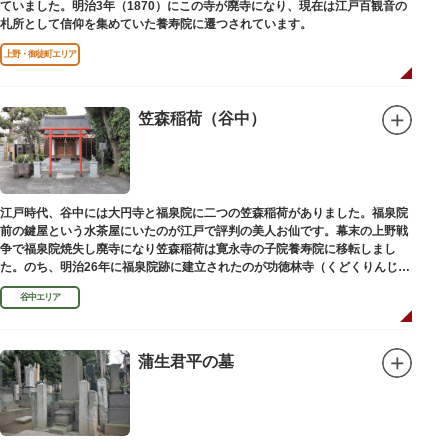
ていました。明治3年（1870）にこの寺が廃寺になり、現在は江戸百観音の
札所として信仰を集めていた養寿院に遷つされています。
上野・御徒町エリア
笠森稲荷（谷中）
江戸時代、谷中には大円寺と福泉院に二つの笠森稲荷がありました。福泉院
前の鍵屋という水茶屋にいたのが江戸で評判の美人お仙です。幕末の上野戦
争で福泉院焼失し廃寺になり笠森稲荷は寛永寺の子院養寿院に移転しまし
た。のち、明治26年に福泉院跡に建立されたのが功徳林寺（くどくりんじ）
で、明治末期には稲荷社が祀られました。
谷中エリア
蒲生君平の墓