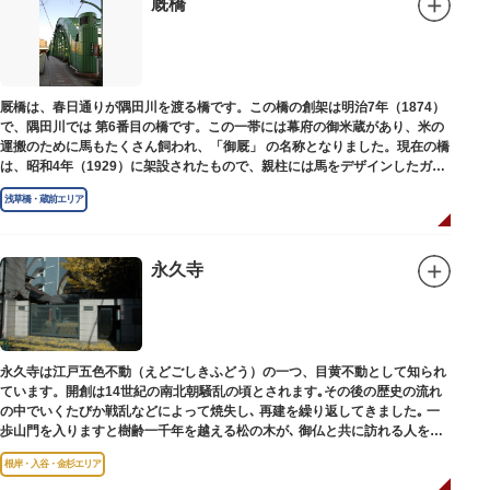
厩橋
厩橋は、春日通りが隅田川を渡る橋です。この橋の創架は明治7年（1874）
で、隅田川では 第6番目の橋です。この一帯には幕府の御米蔵があり、米の
運搬のために馬もたくさん飼われ、「御厩」 の名称となりました。現在の橋
は、昭和4年（1929）に架設されたもので、親柱には馬をデザインしたガラ
ス細工が組み込まれています。
浅草橋・蔵前エリア
永久寺
永久寺は江戸五色不動（えどごしきふどう）の一つ、目黄不動として知られ
ています。開創は14世紀の南北朝騒乱の頃とされます｡その後の歴史の流れ
の中でいくたびか戦乱などによって焼失し､ 再建を繰り返してきました｡ 一
歩山門を入りますと樹齢一千年を越える松の木が､ 御仏と共に訪れる人を静
かに迎えています｡
根岸・入谷・金杉エリア