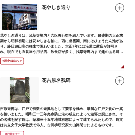
花やしき通り
花やしき通りは、浅草寺境内と六区興行街を結んでいます。最盛期の大正末
期から昭和初期には花やしきを軸に、西に凌雲閣、南にはひょうたん池があ
り、終日遊山客の往来で賑わいました。大正7年には沿道に露店が許可さ
れ、現在でも衣裳屋や用品店、飲食店が多く、浅草寺境内まで趣のある町並
みが続いています。
浅草中央部エリア
花吉原名残碑
吉原遊郭は、江戸で有数の遊興地として繁栄を極め、華麗な江戸文化の一翼
を担いました。昭和三十三年売春防止法の成立によって遊郭は廃止され、そ
の名残を記す碑は、昭和三十五年地域有志によって建てられたもので、碑文
は共立女子大学教授で俳人、古川柳研究家の山路閑古によるものです。
奥浅草エリア