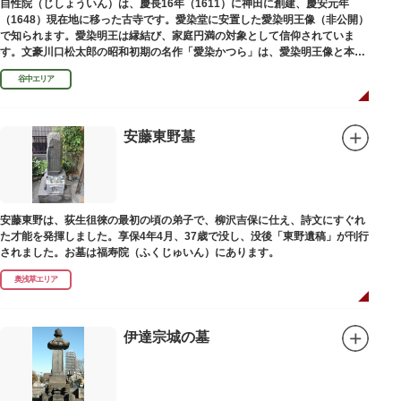
自性院（じしょういん）は、慶長16年（1611）に神田に創建、慶安元年
（1648）現在地に移った古寺です。愛染堂に安置した愛染明王像（非公開）
で知られます。愛染明王は縁結び、家庭円満の対象として信仰されていま
す。文豪川口松太郎の昭和初期の名作「愛染かつら」は、愛染明王像と本堂
前にあった桂の古木にヒントを得た作品だといわれます。
谷中エリア
安藤東野墓
安藤東野は、荻生徂徠の最初の頃の弟子で、柳沢吉保に仕え、詩文にすぐれ
た才能を発揮しました。享保4年4月、37歳で没し、没後「東野遺稿」が刊行
されました。お墓は福寿院（ふくじゅいん）にあります。
奥浅草エリア
伊達宗城の墓