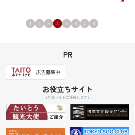
1
2
3
4
5
6
7
8
PR
お役立ちサイト
（外部サイトに遷移します）