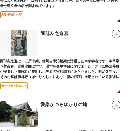
合により昭和43年（1968）に建立されました。業界の発展に寄与した先覚
者や建立者の名が刻まれています。
上野・御徒町エリア
阿部友之進墓
阿部友之進は、江戸中期、徳川吉宗治世期に活躍した本草学者です。本草学
を曽占春、岩崎灌園に学び、漢学を登場琴台に学びました。元年(1861)幕府
が派遣した咸臨丸に乗船し小笠原の実地調査にあたりました。明治３年没。
そのお墓は梅林寺（ばいりんじ）にあり、都の旧跡に指定されている(昭和３
年指定)。
根岸・入谷・金杉エリア
愛染かつらゆかりの地