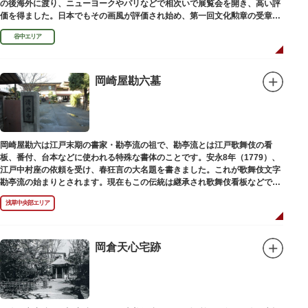
の後海外に渡り、ニューヨークやパリなどで相次いで展覧会を開き、高い評
価を得ました。日本でもその画風が評価され始め、第一回文化勲章の受章者
となりました。お墓は谷中霊園にあります。
谷中エリア
岡崎屋勘六墓
岡崎屋勘六は江戸末期の書家・勘亭流の祖で、勘亭流とは江戸歌舞伎の看
板、番付、台本などに使われる特殊な書体のことです。安永8年（1779）、
江戸中村座の依頼を受け、春狂言の大名題を書きました。これが歌舞伎文字
勘亭流の始まりとされます。現在もこの伝統は継承され歌舞伎看板などで使
われています。 お墓は清光寺（せいこうじ）境内にあります。
浅草中央部エリア
岡倉天心宅跡