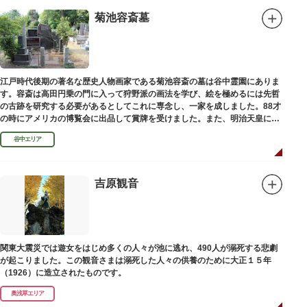
菊池容斎墓
江戸時代後期の著名な歴史人物画家である菊池容斎の墓は谷中霊園にありま
す。容斎は高田円乗の門に入って狩野派の画法を学び、絵を極めるには先哲
の古跡を研究する必要があるとしてこれに専念し、一家を成しました。88才
の時にアメリカの博覧会に出品して賞牌を受けました。また、明治天皇に
「日本画史」の称を賜りました。
谷中エリア
吉原観音
関東大震災では遊女をはじめ多くの人々が池に逃れ、490人が溺死する悲劇
が起こりました。この観音さまは溺死した人々の供養のために大正１５年
（1926）に造立されたものです。
奥浅草エリア