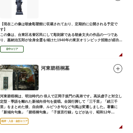
富士山に合わせて、お山開きが行われ、6月30日と1日には富士塚に登ること
ができます。
【Twitter】https://twitter.com/onoterupr
【現在この像は朝倉彫塑館に収蔵されており、定期的に公開される予定で
す】
この像は、台東区名誉区民にして彫刻家である朝倉文夫の作品の一つであ
り、嘉納治五郎が全身全霊を傾けた1940年の東京オリンピック招致が成功
（のちに返上）した、1936年に制作されました。
谷中エリア
朝倉文夫は、1907～1910年ころに嘉納と知り合ったと推察されます。その
後も縁があり、嘉納の人柄や骨格などを熟知していた朝倉は、嘉納の海外出
張中に本作を制作して周囲を驚かせました。しっかりした体幹を感じさせる
ポーズは、嘉納の柔道家としての「不動の姿勢」を意識したと思われます。
河東碧梧桐墓
河東碧梧桐は、明治時代の 俳人で正岡子規門の高弟です。高浜虚子と対立し
定型・季語を離れた新傾向俳句を提唱。全国行脚して「三千里」「続三千
里」をまとめた後、自由律、ルビつき句など句風は変遷しました。著書に
「新傾向句集」「碧梧桐句集」「子規言行録」などがあり、昭和12年
（1937）に没し、お墓は梅林寺（ばいりんじ）にあります。
根岸・入谷・金杉エリア