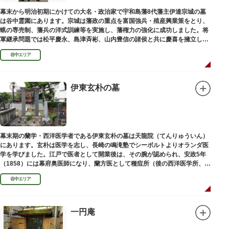
幕末から明治初期にかけての大名・政治家で宇和島藩8代藩主伊達宗城の墓
は谷中霊園にあります。宗城は藩政の重点を富国強兵・殖産興業策をとり、
蝋の専売制、藩兵の洋式訓練等を実施し、藩権力の強化に成功しました。将
軍継承問題では松平慶永、島津斉彬、山内豊信の諸侯と共に慶喜を擁立し
（幕末の四賢候といわれます）幕政改革を志す一橋派の有力メンバーとなっ
谷中エリア
て活躍しました。
伊東玄朴の墓
幕末期の蘭学・西洋医学者である伊東玄朴の墓は天龍院（てんりゅういん）
にあります。玄朴は医学を志し、長崎の鳴滝塾でシーボルトよりオランダ医
学を学びました。江戸で医者として開業後は、その腕が認められ、安政5年
（1858）には幕府奥医師になり、蘭方医として種痘所（後の西洋医学所、現
東京大学医学部）の開設などに尽力し、明治4年（1871）72歳で没しまし
谷中エリア
た。
一円庵