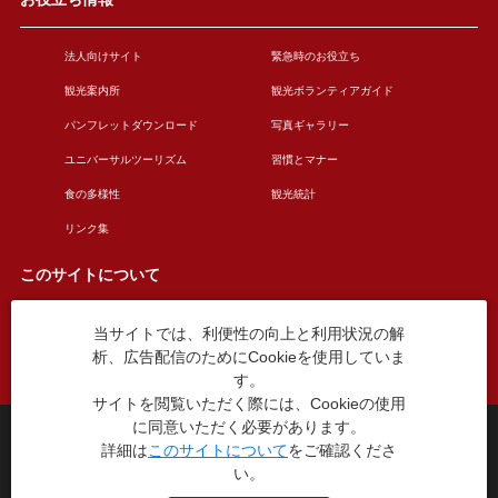
法人向けサイト
緊急時のお役立ち
観光案内所
観光ボランティアガイド
パンフレットダウンロード
写真ギャラリー
ユニバーサルツーリズム
習慣とマナー
食の多様性
観光統計
リンク集
このサイトについて
当サイトでは、利便性の向上と利用状況の解
このサイトについて
広告掲載について
析、広告配信のためにCookieを使用していま
お問い合わせ
す。
サイトを閲覧いただく際には、Cookieの使用
に同意いただく必要があります。
台東区役所観光課
詳細は
このサイトについて
をご確認くださ
〒110-8615 東京都台東区東上野4丁目5番6号
い。
TEL：03-5246-1151
（平日8:30〜17:15 土日祝休み）