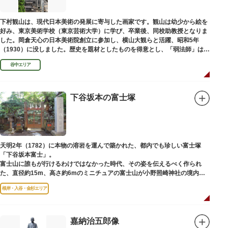
下村観山は、現代日本美術の発展に寄与した画家です。観山は幼少から絵を
好み、東京美術学校（東京芸術大学）に学び、卒業後、同校助教授となりま
した。岡倉天心の日本美術院創立に参加し、横山大観らと活躍、昭和5年
（1930）に没しました。歴史を題材としたものを得意とし、「弱法師」は代
表作です。お墓は安立寺（あんりゅうじ）にあります。
谷中エリア
下谷坂本の富士塚
天明2年（1782）に本物の溶岩を運んで築かれた、都内でも珍しい富士塚
「下谷坂本富士」。
富士山に誰もが行けるわけではなかった時代、その姿を伝えるべく作られ
た、直径約15m、高さ約6mのミニチュアの富士山が小野照崎神社の境内に
あります。
根岸・入谷・金杉エリア
一合目から順に十合目まで記されており、南無妙法と書かれた石碑や修験道
の開祖である役小角の像も残る等、神仏習合の名残が見て取れます。
先人の山守りの知恵によって今も当時の荘厳な姿を残していて、国の重要有
形民俗文化財に指定されています。
嘉納治五郎像