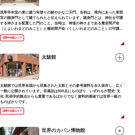
浅草寺本堂の東に建つ朱塗りの鮮やかな二天門。当初は、境内にあった東照
宮の随身門として建てられたと伝えられています。随身門とは、神社を守護
する神さまを配置した門のこと。当時は、神道の神さまである豊岩間戸命
（とよいわまどのみこと）と櫛岩間戸命（くしいわまどのみこと）の守護神
像が左右に祀られていました。
浅草中央部エリア
しかし、1868年（明治元年）に明治政府が発令した神仏分離令により、仏教
寺院である浅草寺には、この2柱の神さまの像を祀ることができなくなりま
した。そこで、浅草寺はこの2柱の像を浅草神社に遷座し、代わりに鎌倉の
鶴岡八幡宮にあった仏教の守護神である広目天（こうもくてん）と持国天
太皷館
（じこくてん）の像を二天門に安置。これに伴い、正式名称が随身門から二
天門に変更されました。
その後、第二次世界大戦により2柱の像は焼失。現在は、上野の寛永寺（か
んえいじ）の四代将軍徳川家綱霊廟にあった持国天と増長天（ぞうちょうて
ん）の像が祀られています。持国天と増長天は、四天王と呼ばれる仏さまと
太皷館では世界各国から収集された太鼓とその参考資料を永久保存し、広く
して知られていますが、四天王は仏教の守護神であることから武装した姿。
一般に公開されています。収蔵品は900点にものぼり、いずれもが歴史･文
どちらも、鎌倉時代以降に流行した複数の木材を組み合わせる技法「寄木
化･民俗学的観点からも貴重であるばかりでなく資料的価値では世界一級の
造」により造られています。
ものばかりです。
浅草中央部エリア
世界のカバン博物館