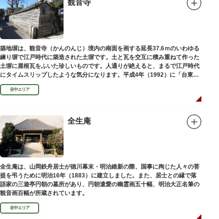
観音寺
築地塀は、観音寺（かんのんじ）境内の南面を画する延長37.6ｍのいわゆる
練り塀で江戸時代に築造された土塀です。土と瓦を交互に積み重ねて作った
土塀に屋根瓦をふいた珍しいものです。人通りが絶えると、まるで江戸時代
にタイムスリップしたような気分になります。平成4年（1992）に「台東区
まちかど賞」を受賞しました。
谷中エリア
全生庵
全生庵は、山岡鉄舟居士が徳川幕末・明治維新の際、国事に殉じた人々の菩
提を弔うために明治16年（1883）に建立しました。また、居士との縁で落
語家の三遊亭円朝の墓所があり、円朝遣愛の幽霊画五十幅、明治大正名筆の
観音画百幅が所蔵されています。
谷中エリア