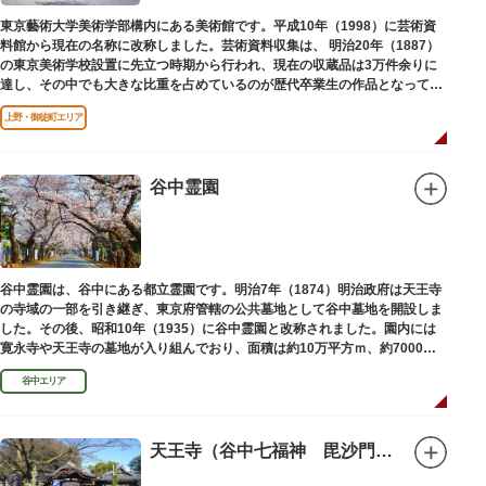
東京藝術大学美術学部構内にある美術館です。平成10年（1998）に芸術資
料館から現在の名称に改称しました。芸術資料収集は、 明治20年（1887）
の東京美術学校設置に先立つ時期から行われ、現在の収蔵品は3万件余りに
達し、その中でも大きな比重を占めているのが歴代卒業生の作品となってい
ます。
上野・御徒町エリア
谷中霊園
谷中霊園は、谷中にある都立霊園です。明治7年（1874）明治政府は天王寺
の寺域の一部を引き継ぎ、東京府管轄の公共墓地として谷中墓地を開設しま
した。その後、昭和10年（1935）に谷中霊園と改称されました。園内には
寛永寺や天王寺の墓地が入り組んでおり、面積は約10万平方ｍ、約7000基
の墓が並んでいます。園内を通る「さくら通り」は桜の名所となっていま
谷中エリア
す。
天王寺（谷中七福神 毘沙門天）