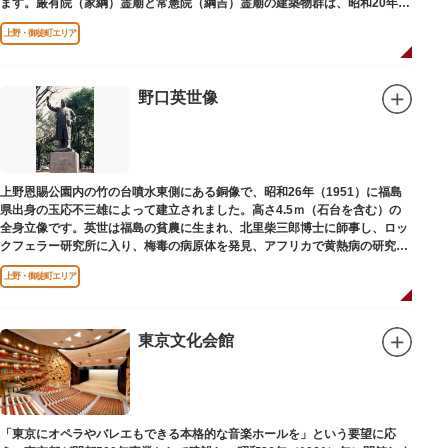
ます。厳有院（家綱）霊廟と常憲院（綱吉）霊廟の建築物群は、昭和20年
（1945）の空襲で大部分を焼失しました。
上野・御徒町エリア
野口英世像
上野恩賜公園内の竹の台噴水東側にある銅像で、昭和26年（1951）に福島
県出身の玉応不三雄によって建立されました。高さ4.5ｍ（石台を含む）の
全身立像です。英世は福島の貧農に生まれ、北里柴三郎博士に師事し、ロッ
クフェラー研究所に入り、梅毒の病原体を発見、アフリカで黄熱病の研究中
感染して、死去しました。
上野・御徒町エリア
東京文化会館
「東京にオペラやバレエもできる本格的な音楽ホールを」という要望に応