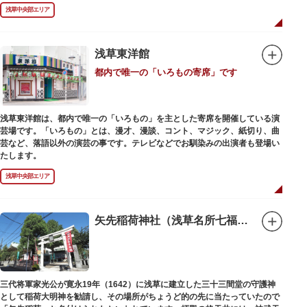
禄2年（1226）頃の作と伝わっています。また、梵鐘は寛永7年（1630）以
浅草中央部エリア
後のものと推定され、都内に現存する梵鐘の中では有数の風格を誇り、毎年
大晦日に除夜の鐘で一般開放します。（要予約）
浅草東洋館
都内で唯一の「いろもの寄席」です
浅草東洋館は、都内で唯一の「いろもの」を主とした寄席を開催している演
芸場です。「いろもの」とは、漫才、漫談、コント、マジック、紙切り、曲
芸など、落語以外の演芸の事です。テレビなどでお馴染みの出演者も登場い
たします。
浅草中央部エリア
矢先稲荷神社（浅草名所七福神 福禄寿）
三代将軍家光公が寛永19年（1642）に浅草に建立した三十三間堂の守護神
として稲荷大明神を勧請し、その場所がちょうど的の先に当たっていたので