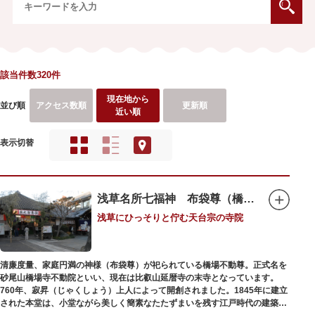
該当件数320件
現在地から
並び順
アクセス数順
更新順
近い順
表示切替
浅草名所七福神 布袋尊（橋場不動尊）
浅草にひっそりと佇む天台宗の寺院
清廉度量、家庭円満の神様（布袋尊）が祀られている橋場不動尊。正式名を
砂尾山橋場寺不動院といい、現在は比叡山延暦寺の末寺となっています。
760年、寂昇（じゃくしょう）上人によって開創されました。1845年に建立
された本堂は、小堂ながら美しく簡素なたたずまいを残す江戸時代の建築様