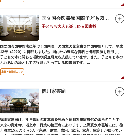
国立国会図書館国際子ども図書館
子どもも大人も楽しめる図書館
国立国会図書館法に基づく国内唯一の国立の児童書専門図書館として、平成
12年（2000）に開館しました。国内外の豊富な資料と情報資源を活用し、
子どもの本に関わる活動や調査研究を支援しています。また、子どもと本の
ふれあいの場としての役割も担っている図書館です。
レンガ棟は、明治39年（1906）に建てられた帝国図書館の建物を保存・再
上野・御徒町エリア
利用しています。
徳川家霊廟
徳川家霊廟は、江戸幕府の将軍職を務めた徳川将軍家歴代の墓所のことで、
東京の寛永寺、増上寺、日光の輪王寺にあります。上野寛永寺墓地には、徳
川将軍15人のうち6人（家綱、綱吉、吉宗、家治、家斉、家定）が眠ってい