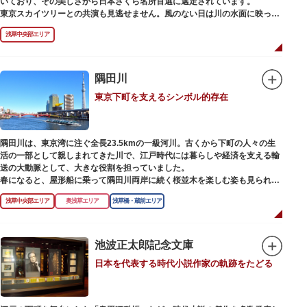
いており、その美しさから日本さくら名所百選に選定されています。
東京スカイツリーとの共演も見逃せません。風のない日は川の水面に映った
「逆さスカイツリー」と桜のコラボレーションも楽しめます。シーズン中は
浅草中央部エリア
夜桜がライトアップされ、日中とは異なる幻想的な雰囲気に包まれるのも魅
力のひとつ。屋形船や水上バスも運航しているので、いつもと違った目線の
お花見もおすすめです。
隅田川
東京下町を支えるシンボル的存在
隅田川は、東京湾に注ぐ全長23.5kmの一級河川。古くから下町の人々の生
活の一部として親しまれてきた川で、江戸時代には暮らしや経済を支える輸
送の大動脈として、大きな役割を担っていました。
春になると、屋形船に乗って隅田川両岸に続く桜並木を楽しむ姿も見られ、
東京スカイツリーとのコラボレーションも、まさに絵になる光景です。ま
浅草中央部エリア
奥浅草エリア
浅草橋・蔵前エリア
た、毎年7月の最終土曜日に開催される「隅田川花火大会」は、東京の夏の
風物詩になっており、こちらも多くの見物客でにぎわいます。
川沿いには「隅田川テラス」と呼ばれる遊歩道も整備されています。心地よ
池波正太郎記念文庫
い風に吹かれながら、緑化が施された遊歩道で散歩やジョギングを楽しんだ
日本を代表する時代小説作家の軌跡をたどる
後は、オープンカフェでほっと一息つくのもおすすめです。
隅田川にかかる橋々も、それぞれ特徴的な形をしていて見応えは抜群。せっ
かくなら水上バスに乗船して、優雅に観察してみてはいかがでしょうか。