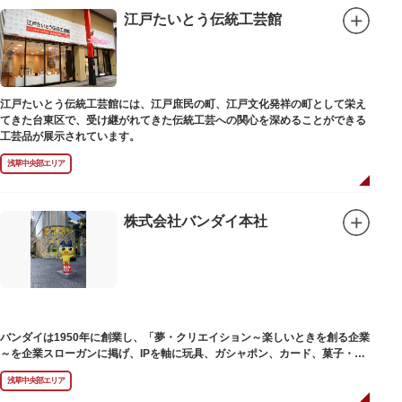
江戸たいとう伝統工芸館
江戸たいとう伝統工芸館には、江戸庶民の町、江戸文化発祥の町として栄え
てきた台東区で、受け継がれてきた伝統工芸への関心を深めることができる
工芸品が展示されています。
浅草中央部エリア
株式会社バンダイ本社
バンダイは1950年に創業し、「夢・クリエイション～楽しいときを創る企業
～を企業スローガンに掲げ、IPを軸に玩具、ガシャポン、カード、菓子・食
品・食玩、アパレル、日用雑貨など、お客さまの身近で楽しんでいただける
浅草中央部エリア
エンターテインメントをお届けしています。