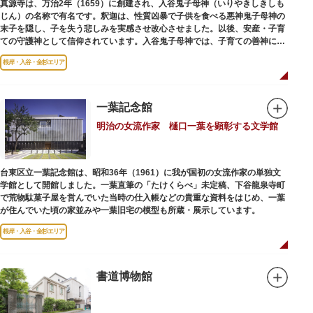
真源寺は、万治2年（1659）に創建され、入谷鬼子母神（いりやきしきしも
じん）の名称で有名です。釈迦は、性質凶暴で子供を食べる悪神鬼子母神の
末子を隠し、子を失う悲しみを実感させ改心させました。以後、安産・子育
ての守護神として信仰されています。入谷鬼子母神では、子育ての善神にな
った由来からツノのない「おに」の文字を使っています。
根岸・入谷・金杉エリア
一葉記念館
明治の女流作家 樋口一葉を顕彰する文学館
台東区立一葉記念館は、昭和36年（1961）に我が国初の女流作家の単独文
学館として開館しました。一葉直筆の「たけくらべ」未定稿、下谷龍泉寺町
で荒物駄菓子屋を営んでいた当時の仕入帳などの貴重な資料をはじめ、一葉
が住んでいた頃の家並みや一葉旧宅の模型も所蔵・展示しています。
根岸・入谷・金杉エリア
書道博物館