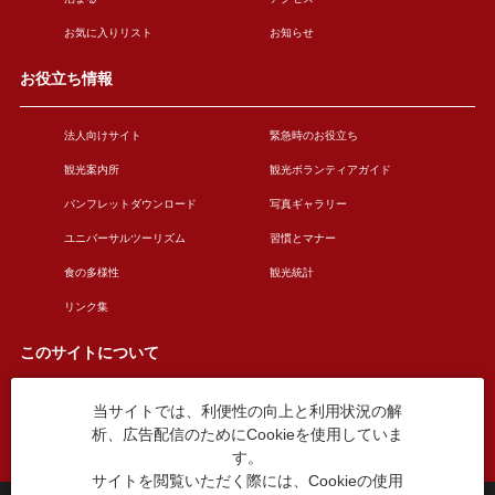
お気に入りリスト
お知らせ
お役立ち情報
法人向けサイト
緊急時のお役立ち
観光案内所
観光ボランティアガイド
パンフレットダウンロード
写真ギャラリー
ユニバーサルツーリズム
習慣とマナー
食の多様性
観光統計
リンク集
このサイトについて
当サイトでは、利便性の向上と利用状況の解
このサイトについて
広告掲載について
析、広告配信のためにCookieを使用していま
お問い合わせ
す。
サイトを閲覧いただく際には、Cookieの使用