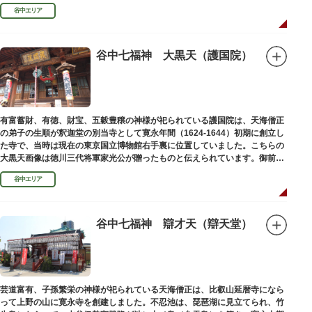
ります。
谷中エリア
谷中七福神 大黒天（護国院）
有富蓄財、有徳、財宝、五穀豊穣の神様が祀られている護国院は、天海僧正
の弟子の生順が釈迦堂の別当寺として寛永年間（1624-1644）初期に創立し
た寺で、当時は現在の東京国立博物館右手裏に位置していました。こちらの
大黒天画像は徳川三代将軍家光公が贈ったものと伝えられています。御前立
の大黒天木像は台東区文化財に指定されています。
谷中エリア
谷中七福神 辯才天（辯天堂）
芸道富有、子孫繁栄の神様が祀られている天海僧正は、比叡山延暦寺になら
って上野の山に寛永寺を創建しました。不忍池は、琵琶湖に見立てられ、竹