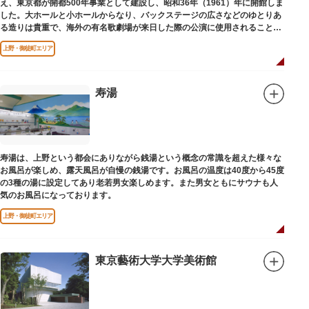
え、東京都が開都500年事業として建設し、昭和36年（1961）年に開館しま
した。大ホールと小ホールからなり、バックステージの広さなどのゆとりあ
る造りは貴重で、海外の有名歌劇場が来日した際の公演に使用されることが
多いホールです。
上野・御徒町エリア
寿湯
寿湯は、上野という都会にありながら銭湯という概念の常識を超えた様々な
お風呂が楽しめ、露天風呂が自慢の銭湯です。お風呂の温度は40度から45度
の3種の湯に設定してあり老若男女楽しめます。また男女ともにサウナも人
気のお風呂になっております。
上野・御徒町エリア
東京藝術大学大学美術館