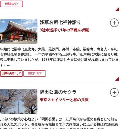
式です。明治の大火、関東大震災、第二次大戦の戦災でも周辺を災禍から守
奥浅草エリア
ったことから「火伏せの不動尊」とも呼ばれています。
本堂の右前には、樹齢約700年の大銀杏が見事な枝葉を伸ばしています。そ
の昔、すぐ近くを流れる隅田川を往来して参拝する人の目印となったのがこ
浅草名所七福神詣り
の銀杏で、今なおそのパワーを授かりに来る人も多いそうです。
9社寺巡拝で1年の平穏を祈願
また、江戸時代から伝わる布袋尊像が祀られています。その姿は肩に袋がな
くお腹が袋代わりの形をしている珍しいもので、古くから庶民に尊信されて
います。（御開帳期間 1月1日～7日）
年始に七福神（恵比寿、大黒、毘沙門、弁財、布袋、福禄寿、寿老人）を祀
る神社仏閣を参詣し、一年の平穏を祈る正月行事。江戸時代末期に始まり戦
後は中断していましたが、1977年に復活し今日に受け継がれ親しまれていま
す。
浅草中央部エリア
奥浅草エリア
浅草名所七福神の特徴は福禄寿、寿老人が2社ずつあり、巡る社寺が9ヶ所あ
るところ。九は数の究み、鳩と言う字にも使われていて、鳩は「集まる」と
いう縁起の良い意味を持つ故事に由来しているそうです。福笹に各社寺の福
絵馬をつけ、色紙・福絵に御朱印をいただきながら巡拝しましょう。
隅田公園のサクラ
東京スカイツリーと桜の共演
江戸文化発祥の地といわれる浅草には、観音様の境内を中心として広く各所
に名所・旧跡があります。七福神をめぐる途中、これらの名跡も訪ねながら
江戸文化の面影を偲んでみてはいかがでしょうか。
御利益にあやかりながらの散策は、福徳と心の安らぎを与えてくれることで
川沿いの散策が心地よい「隅田公園」は、江戸時代から桜の名所として知ら
しょう。
れる人気スポット。吾妻橋から桜橋まで川の両堤沿いに広がる桜は約1km続