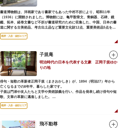
書道博物館は、洋画家であり書家でもあった中村不折により、昭和11年
（1936）に開館されました。博物館には、亀甲獣骨文、青銅器、石碑、鏡
鑑、拓本、経巻文書など不折が書道研究のために収集した、中国、日本の書
道に関する古美術品、考古出土品など重要文化財12点、重要美術品5点を含
む約16000点が収蔵されています。
根岸・入谷・金杉エリア
子規庵
明治時代の日本を代表する文豪 正岡子規ゆか
りの地
俳句・短歌の革新者正岡子規（まさおかしき）が、1894（明治27）年から
亡くなるまでの8年半、暮らした家です。
子規は門弟や友人たちと文学や美術談義を行い、作品を発表し続け俳句や短
歌、文章の革新に邁進しました。
故郷松山より母と妹を呼び寄せ、結核に苦しみながらも34歳で亡くなるまで
根岸・入谷・金杉エリア
精力的に文学作品を創作し続けた場所でもあります。
1945（昭和20）年の空襲で焼失しましたが、その5年後、当時の間取りのま
ま再建され、現在の庵は東京都指定史跡として明治の雰囲気が体感できる魅
飛不動尊
力的な空間となっています。