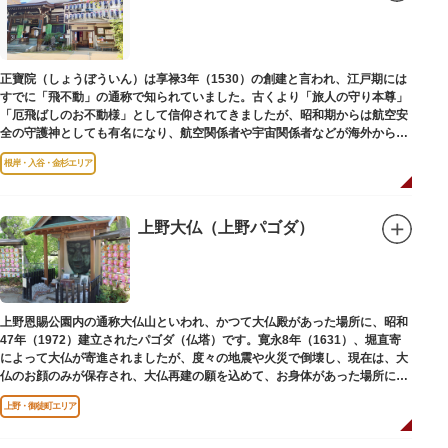
子規が病室兼書斎にしていた「病牀六尺の間」などを復元しており、明治の
暮らしだけでなく創作の様子を偲ぶことができます。現在、一般のボランテ
ィア団体により大切に維持・保存されています。
正寶院（しょうぼういん）は享禄3年（1530）の創建と言われ、江戸期には
すでに「飛不動」の通称で知られていました。古くより「旅人の守り本尊」
「厄飛ばしのお不動様」として信仰されてきましたが、昭和期からは航空安
全の守護神としても有名になり、航空関係者や宇宙関係者などが海外からも
多く参拝に訪れます。
根岸・入谷・金杉エリア
上野大仏（上野パゴダ）
上野恩賜公園内の通称大仏山といわれ、かつて大仏殿があった場所に、昭和
47年（1972）建立されたパゴダ（仏塔）です。寛永8年（1631）、堀直寄
によって大仏が寄進されましたが、度々の地震や火災で倒壊し、現在は、大
仏のお顔のみが保存され、大仏再建の願を込めて、お身体があった場所にパ
ゴダが建てられました。
上野・御徒町エリア