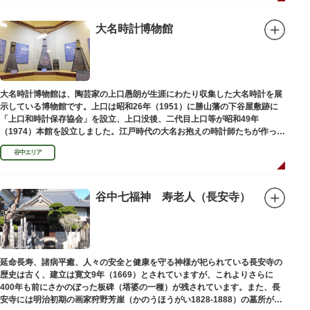
大名時計博物館
大名時計博物館は、陶芸家の上口愚朗が生涯にわたり収集した大名時計を展
示している博物館です。上口は昭和26年（1951）に勝山藩の下谷屋敷跡に
「上口和時計保存協会」を設立、上口没後、二代目上口等が昭和49年
（1974）本館を設立しました。江戸時代の大名お抱えの時計師たちが作った
櫓時計、台時計、枕時計などが並びます。
谷中エリア
谷中七福神 寿老人（長安寺）
延命長寿、諸病平癒、人々の安全と健康を守る神様が祀られている長安寺の
歴史は古く、建立は寛文9年（1669）とされていますが、これよりさらに
400年も前にさかのぼった板碑（塔婆の一種）が残されています。また、長
安寺には明治初期の画家狩野芳崖（かのうほうがい1828-1888）の墓所があ