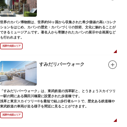
世界のカバン博物館は、世界約50ヶ国から収集された希少価値の高いコレク
ションをはじめ、カバンの歴史・カバンづくりの技術、文化に触れることが
できるミュージアムです。著名人から寄贈されたカバンの展示や企画展など
も行われます。
浅草中央部エリア
すみだリバーウォーク
「すみだリバーウォーク」は、東武鉄道の浅草駅と、とうきょうスカイツリ
ー駅の間にある隅田川橋梁に設置された歩道橋です。
浅草と東京スカイツリー®を最短で結ぶ歩行者ルートで、歴史ある鉄道橋や
東武鉄道の車両が走る様子を間近に見ることができます。
浅草中央部エリア