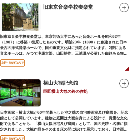
旧東京音楽学校奏楽堂
旧東京音楽学校奏楽堂は、東京芸術大学にあった音楽ホールを昭和62年
（1987）に移築・復原したものです。明治23年（1890）に創建された日本
最古の洋式音楽ホールで、国の重要文化財に指定されています。2階にある
音楽ホールは、かつて滝廉太郎、山田耕作、三浦環が公演した由緒ある舞台
です。
上野・御徒町エリア
横山大観記念館
巨匠横山大観の終の住処
日本画家・横山大観が50年間暮らした池之端の自宅兼画室及び庭園を、記念
館として公開しています。建物と庭園は大観自身による設計で、貴重な文化
財であることから、「横山大観旧宅及び庭園」として、国の史跡・名勝に指
定されました。大観作品をそのまま床の間に掛けて展示しており、日本画本
来の楽しみ方を体験できる貴重な空間です。
上野・御徒町エリア