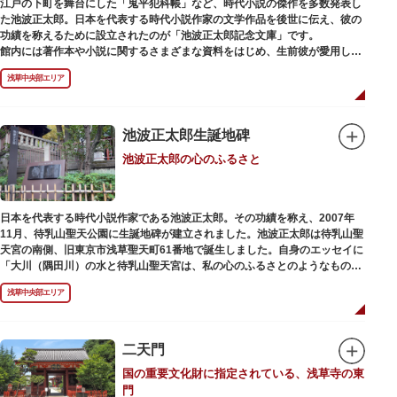
江戸の下町を舞台にした「鬼平犯科帳」など、時代小説の傑作を多数発表し
た池波正太郎。日本を代表する時代小説作家の文学作品を後世に伝え、彼の
功績を称えるために設立されたのが「池波正太郎記念文庫」です。
館内には著作本や小説に関するさまざまな資料をはじめ、生前彼が愛用して
いた万年筆やパイプ、帽子などが展示されています。書斎も復元されてお
浅草中央部エリア
り、池波正太郎をより身近に感じられるスポットです。また「池波グッズ」
とよばれる、作品の舞台を紹介した古地図やポストカード、扇子など様々な
グッズも必見。池波ファンにはたまらない空間となっています。
池波正太郎生誕地碑
池波正太郎の心のふるさと
日本を代表する時代小説作家である池波正太郎。その功績を称え、2007年
11月、待乳山聖天公園に生誕地碑が建立されました。池波正太郎は待乳山聖
天宮の南側、旧東京市浅草聖天町61番地で誕生しました。自身のエッセイに
「大川（隅田川）の水と待乳山聖天宮は、私の心のふるさとのようなもの
だ」（『東京の情景「大川と待乳山聖天宮」』より）と記しており、小説の
浅草中央部エリア
舞台にも待乳山や近くの今戸、橋場などをたびたび登場させています。
二天門
国の重要文化財に指定されている、浅草寺の東
門