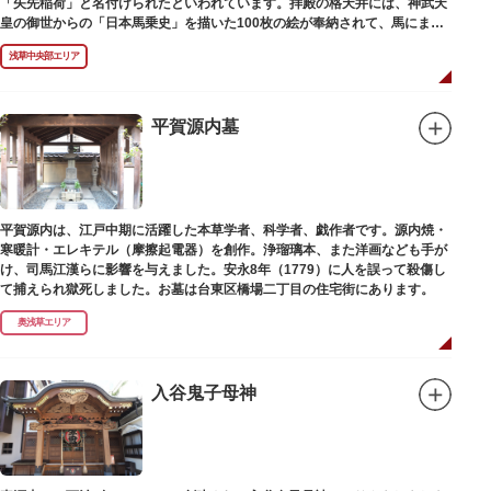
「矢先稲荷」と名付けられたといわれています。拝殿の格天井には、神武天
皇の御世からの「日本馬乗史」を描いた100枚の絵が奉納されて、馬にまつ
わる歴史が一目瞭然に理解できます。
浅草中央部エリア
平賀源内墓
平賀源内は、江戸中期に活躍した本草学者、科学者、戯作者です。源内焼・
寒暖計・エレキテル（摩擦起電器）を創作。浄瑠璃本、また洋画なども手が
け、司馬江漢らに影響を与えました。安永8年（1779）に人を誤って殺傷し
て捕えられ獄死しました。お墓は台東区橋場二丁目の住宅街にあります。
奥浅草エリア
入谷鬼子母神