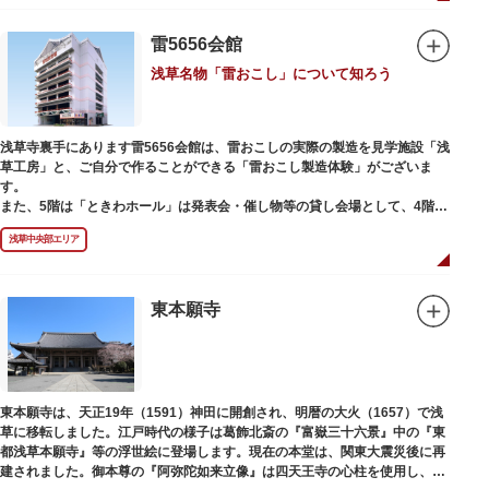
雷5656会館
浅草名物「雷おこし」について知ろう
浅草寺裏手にあります雷5656会館は、雷おこしの実際の製造を見学施設「浅
草工房」と、ご自分で作ることができる「雷おこし製造体験」がございま
す。
また、5階は「ときわホール」は発表会・催し物等の貸し会場として、4階は
打合せなどでご利用いただける「貸しスペース」がございます。
浅草中央部エリア
東本願寺
東本願寺は、天正19年（1591）神田に開創され、明暦の大火（1657）で浅
草に移転しました。江戸時代の様子は葛飾北斎の『富嶽三十六景』中の『東
都浅草本願寺』等の浮世絵に登場します。現在の本堂は、関東大震災後に再
建されました。御本尊の『阿弥陀如来立像』は四天王寺の心柱を使用し、嘉