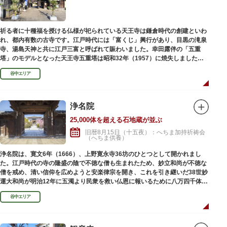
祈る者に十種福を授ける仏様が祀られている天王寺は鎌倉時代の創建といわ
れ、都内有数の古寺です。江戸時代には「富くじ」興行があり、目黒の滝泉
寺、湯島天神と共に江戸三富と呼ばれて賑わいました。幸田露伴の「五重
塔」のモデルとなった天王寺五重塔は昭和32年（1957）に焼失しました
が、その跡地は今も谷中霊園に残っています。
谷中エリア
浄名院
25,000体を超える石地蔵が並ぶ
旧暦8月15日（十五夜）：へちま加持祈祷会
（へちま供養）
浄名院は、寛文6年（1666）、上野寛永寺36坊のひとつとして開かれまし
た。江戸時代の寺の隆盛の陰で不徳な僧も生まれたため、妙立和尚が不徳な
僧を戒め、清い信仰を広めようと安楽律宗を開き、これを引き継いだ38世妙
運大和尚が明治12年に五濁より民衆を救い仏恩に報いるために八万四千体の
石地蔵建立を発願しました。現在では2万５千体を超える像が造立されてい
谷中エリア
ます。