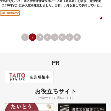
生島にならって、水谷伊勢守勝隆が池に中ノ島（弁天島）を築き、寛永中期
（1630年代）に弁天堂を建立しました。当初、小舟を渡して参拝していまし
たが、後に橋が架けられました。
上野・御徒町エリア
1
2
3
4
5
6
7
8
PR
お役立ちサイト
（外部サイトに遷移します）