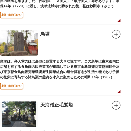
自の画風を築きました。代表作に「立美人」「傘持美人」等があります。享
保14年（1729）に没し、浅草法城寺に葬された後、墓は妙顕寺（みょうけ
んじ）に移されました。
上野・御徒町エリア
鳥塚
鳥塚は、弁天堂のほぼ裏側に位置する大きな塚です。この鳥塚は東京都内に
店舗を有する食鳥肉の販売業者が組織している東京食鳥鶏卵商業協同組合及
び東京都食鳥肉販売業環境衛生同業組合の組合員有志が生活の糧であり子孫
の繁栄に寄与する諸鳥類の霊魂を永久に慰めるために昭和37年（1962）に
建立されました。
上野・御徒町エリア
天海僧正毛髪塔