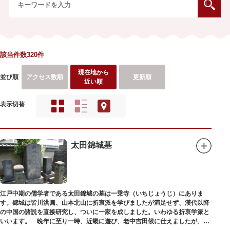
該当件数320件
現在地から
並び順
アクセス数順
更新順
近い順
表示切替
太田錦城墓
江戸中期の儒学者である太田錦城の墓は一乗寺（いちじょうじ）にありま
す。錦城は皆川洪圓、山本北山に折衷派を学びましたが満足せず、漢代以降
の中国の諸説を直接研究し、ついに一家を成しました。いわゆる折衷学派と
いいます。 晩年に至り一時、近畿に遊び、老中吉田候に仕えましたが、前