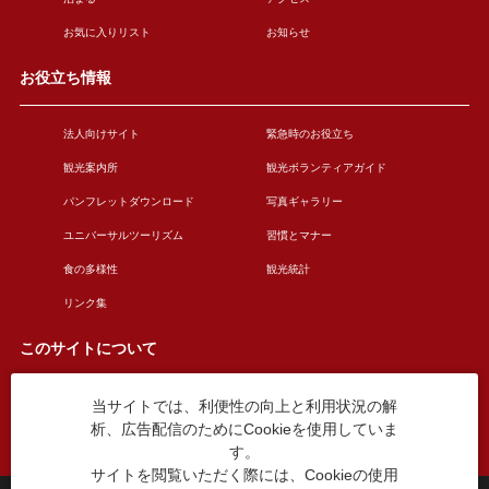
お気に入りリスト
お知らせ
お役立ち情報
法人向けサイト
緊急時のお役立ち
観光案内所
観光ボランティアガイド
パンフレットダウンロード
写真ギャラリー
ユニバーサルツーリズム
習慣とマナー
食の多様性
観光統計
リンク集
このサイトについて
当サイトでは、利便性の向上と利用状況の解
このサイトについて
広告掲載について
析、広告配信のためにCookieを使用していま
お問い合わせ
す。
サイトを閲覧いただく際には、Cookieの使用