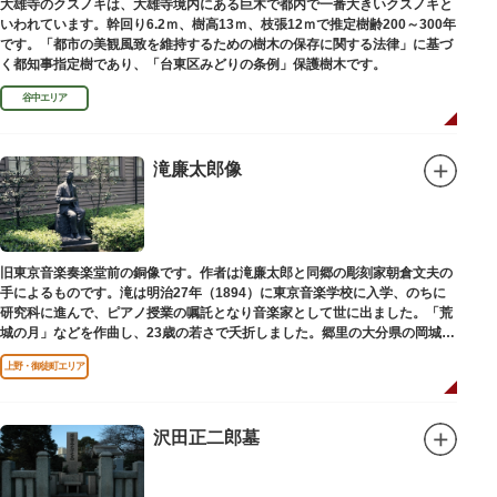
大雄寺のクスノキは、大雄寺境内にある巨木で都内で一番大きいクスノキと
いわれています。幹回り6.2ｍ、樹高13ｍ、枝張12ｍで推定樹齢200～300年
です。「都市の美観風致を維持するための樹木の保存に関する法律」に基づ
く都知事指定樹であり、「台東区みどりの条例」保護樹木です。
谷中エリア
滝廉太郎像
旧東京音楽奏楽堂前の銅像です。作者は滝廉太郎と同郷の彫刻家朝倉文夫の
手によるものです。滝は明治27年（1894）に東京音楽学校に入学、のちに
研究科に進んで、ピアノ授業の嘱託となり音楽家として世に出ました。「荒
城の月」などを作曲し、23歳の若さで夭折しました。郷里の大分県の岡城趾
にも同じ像が置かれています。
上野・御徒町エリア
沢田正二郎墓