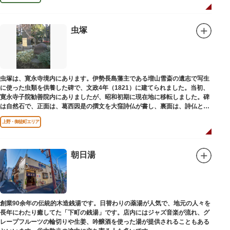
虫塚
虫塚は、寛永寺境内にあります。伊勢長島藩主である増山雪斎の遺志で写生
に使った虫類を供養した碑で、文政4年（1821）に建てられました。当初、
寛永寺子院勧善院内にありましたが、昭和初期に現在地に移転しました。碑
は自然石で、正面は、葛西因是の撰文を大窪詩仏が書し、裏面は、詩仏と菊
池五山の自筆の詩が刻まれています。
上野・御徒町エリア
朝日湯
創業90余年の伝統的木造銭湯です。日替わりの薬湯が人気で、地元の人々を
長年にわたり癒してた「下町の銭湯」です。店内にはジャズ音楽が流れ、グ
レープフルーツの輪切りや生姜、吟醸酒を使った湯が提供されることもある