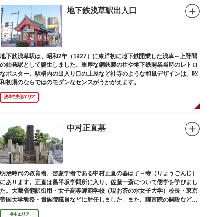
地下鉄浅草駅出入口
地下鉄浅草駅は、昭和2年（1927）に東洋初に地下鉄開業した浅草～上野間
の始発駅として誕生しました。重厚な鋼鉄製の柱や地下鉄開業当時のレトロ
なポスター、駅構内の出入り口の上屋など社寺のような和風デザインは、昭
和初期のならではのモダンなセンスがうかがえます。
浅草中央部エリア
中村正直墓
明治時代の教育者、啓蒙学者である中村正直の墓は了～寺（りょうごんじ）
にあります。正直は昌平坂学問所に入り、佐藤一斎について儒学を学びまし
た。大蔵省翻訳御用・女子高等師範学校（現お茶の水女子大学）校長・東京
帝国大学教授・貴族院議員などに歴任しました。また、訓盲院の開設など女
子教育や障害者教育にも力を注ぎました。明治24（1891）病没しました。
谷中エリア