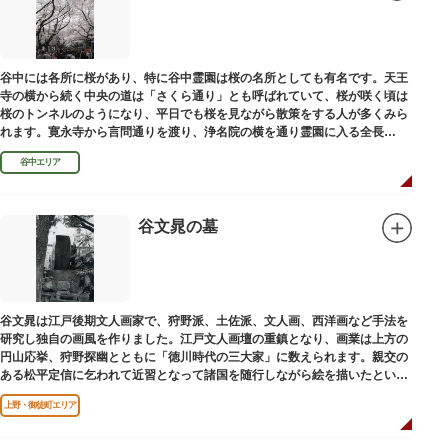
谷中には各所に桜があり、特に谷中霊園は桜の名所としても有名です。天王
寺の横から続く中央の道は「さくら通り」とも呼ばれていて、桜が咲く頃は
桜のトンネルのようになり、平日でも桜を見ながら散策をする人が多くみら
れます。寛永寺から言問通りを渡り、浄名院の横を通り霊園に入る全長
100mの桜並木や、霊園内に点在する大木なども見事です。
谷中エリア
谷文晁の墓
谷文晁は江戸後期文人画家で、狩野派、土佐派、文人画、西洋画など手法を
研究し独自の画風を作りました。江戸文人画壇の重鎮となり、画業は上方の
円山応挙、狩野探幽とともに「徳川時代の三大家」に数えられます。親交の
ある松平定信に乞われて近習となって諸国を随行しながら絵を描いたといわ
れています。お墓は源空寺（げんくうじ）にあります。
上野・御徒町エリア