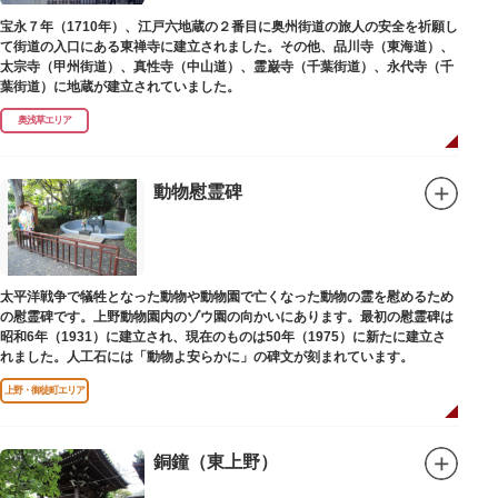
宝永７年（1710年）、江戸六地蔵の２番目に奥州街道の旅人の安全を祈願し
て街道の入口にある東禅寺に建立されました。その他、品川寺（東海道）、
太宗寺（甲州街道）、真性寺（中山道）、霊巌寺（千葉街道）、永代寺（千
葉街道）に地蔵が建立されていました。
奥浅草エリア
動物慰霊碑
太平洋戦争で犠牲となった動物や動物園で亡くなった動物の霊を慰めるため
の慰霊碑です。上野動物園内のゾウ園の向かいにあります。最初の慰霊碑は
昭和6年（1931）に建立され、現在のものは50年（1975）に新たに建立さ
れました。人工石には「動物よ安らかに」の碑文が刻まれています。
上野・御徒町エリア
銅鐘（東上野）