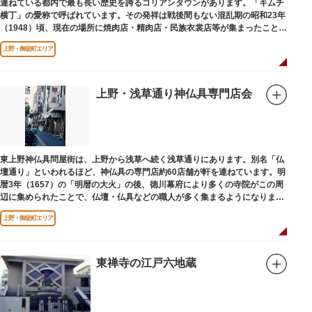
連ねている都内で最も長い歴史を誇るコリアンタウンがあります。「キムチ
横丁」の愛称で呼ばれています。その発祥は戦後間もない混乱期の昭和23年
（1948）頃、現在の場所に焼肉店・精肉店・民族衣裳店等が集まったことに
端を発しています。
上野・御徒町エリア
上野・浅草通り神仏具専門店会
東上野神仏具問屋街は、上野から浅草へ続く浅草通りにあります。別名「仏
壇通り」といわれるほど、神仏具の専門店約60店舗が軒を連ねています。明
暦3年（1657）の「明暦の大火」の後、徳川幕府により多くの寺院がこの周
辺に集められたことで、仏壇・仏具などの職人が多く集まるようになりまし
た。
上野・御徒町エリア
東禅寺の江戸六地蔵