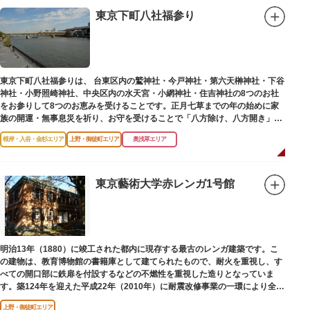
東京下町八社福参り
東京下町八社福参りは、 台東区内の鷲神社・今戸神社・第六天榊神社・下谷
神社・小野照崎神社、中央区内の水天宮・小網神社・住吉神社の8つのお社
をお参りして8つのお恵みを受けることです。正月七草までの年の始めに家
族の開運・無事息災を祈り、お守を受けることで「八方除け、八方開き」に
も通じます。
根岸・入谷・金杉エリア
上野・御徒町エリア
奥浅草エリア
東京藝術大学赤レンガ1号館
明治13年（1880）に竣工された都内に現存する最古のレンガ建築です。こ
の建物は、教育博物館の書籍庫として建てられたもので、耐火を重視し、す
べての開口部に鉄扉を付設するなどの不燃性を重視した造りとなっていま
す。築124年を迎えた平成22年（2010年）に耐震改修事業の一環により全面
改修が施されました。
上野・御徒町エリア