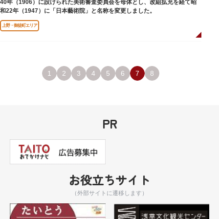
40年（1906）に設けられた美術審査委員会を母体とし、改組拡充を経て昭
和22年（1947）に「日本藝術院」と名称を変更しました。
上野・御徒町エリア
1
2
3
4
5
6
7
8
PR
お役立ちサイト
（外部サイトに遷移します）