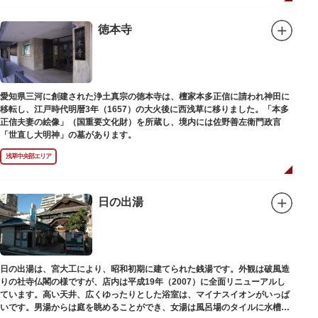
徳本寺
愛知県三河に創建された浄土真宗の徳本寺は、檀家本多正信に請われ神田に
移転し、江戸時代明暦3年（1657）の大火後に西浅草に移りました。「本多
正信夫妻の絵像」（国重要文化財）を所蔵し、境内には佐野善左衛門政言
「世直し大明神」の墓があります。
浅草中央部エリア
日の出湯
日の出湯は、宮大工により、昭和初期に建てられた銭湯です。外観は破風造
りの社寺仏閣の様ですが、店内は平成19年（2007）に全面リニューアルし
ています。高い天井、広くゆったりとした浴室は、マイナスイオンがいっぱ
いです。男湯からは庭を眺めることができ、女湯は風呂場のタイルに水槽が