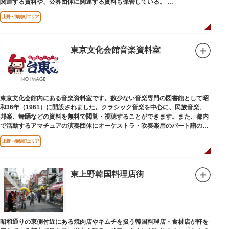
関連する資料や、公募団体に関連する資料も保管している。
（画像提供：東京都美術館）
上野・御徒町エリア
東京文化会館音楽資料室
東京文化会館内にある音楽資料室です。数少ない音楽専門の図書館として昭
和36年（1961）に開設されました。クラシック音楽を中心に、民族音楽、
邦楽、舞踊などの資料を無料で閲覧・視聴することができます。また、都内
で活動するアマチュアの演奏団体にオーケストラ・吹奏楽用のパート譜の館
外貸出も行っています。
上野・御徒町エリア
東上野韓国料理店街
昭和通りの東側付近にある焼肉店やキムチを扱う韓国料理店・食材店が軒を