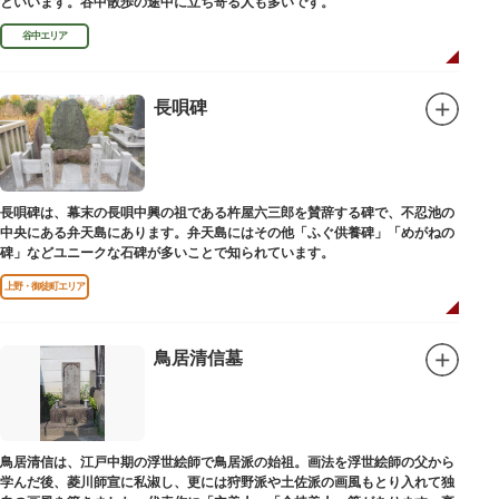
といいます。谷中散歩の途中に立ち寄る人も多いです。
谷中エリア
長唄碑
長唄碑は、幕末の長唄中興の祖である杵屋六三郎を賛辞する碑で、不忍池の
中央にある弁天島にあります。弁天島にはその他「ふぐ供養碑」「めがねの
碑」などユニークな石碑が多いことで知られています。
上野・御徒町エリア
鳥居清信墓
鳥居清信は、江戸中期の浮世絵師で鳥居派の始祖。画法を浮世絵師の父から
学んだ後、菱川師宣に私淑し、更には狩野派や土佐派の画風もとり入れて独