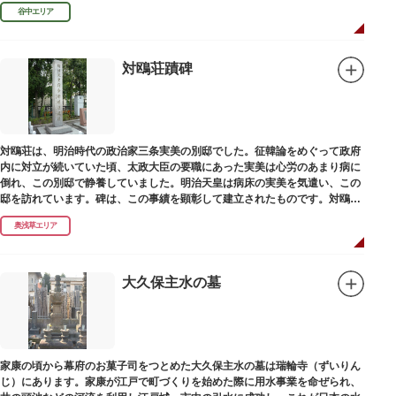
田家に賓使としてまぬかれ、三百石を給せられました。
谷中エリア
対鴎荘蹟碑
対鴎荘は、明治時代の政治家三条実美の別邸でした。征韓論をめぐって政府
内に対立が続いていた頃、太政大臣の要職にあった実美は心労のあまり病に
倒れ、この別邸で静養していました。明治天皇は病床の実美を気遣い、この
邸を訪れています。碑は、この事績を顕彰して建立されたものです。対鴎荘
は、多摩市連光寺に移築されました。
奥浅草エリア
大久保主水の墓
家康の頃から幕府のお菓子司をつとめた大久保主水の墓は瑞輪寺（ずいりん
じ）にあります。家康が江戸で町づくりを始めた際に用水事業を命ぜられ、