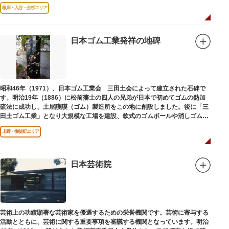
はめ込まれ、可愛い金魚が泳いでいます。
根岸・入谷・金杉エリア
日本ゴム工業発祥の地碑
昭和46年（1971）、日本ゴム工業会 三田土会によって建立された石碑で
す。明治19年（1886）に松前藩士の四人の兄弟が日本で初めてゴムの熱加
硫法に成功し、土屋護謨（ゴム）製造所をこの地に創設しました。後に「三
田土ゴム工業」となり大規模な工場を建設、軟式のゴムボールや消しゴムな
ど新しいゴム製品を次々に開発しました。
上野・御徒町エリア
日本芸術院
芸術上の功績顕著な芸術家を優遇するための栄誉機関です。芸術に寄与する
活動とともに、芸術に関する重要事項を審議する機関となっています。明治