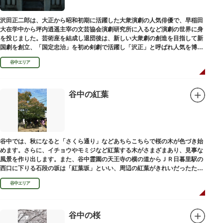
沢田正二郎は、大正から昭和初期に活躍した大衆演劇の人気俳優で、早稲田
大在学中から坪内逍遥主宰の文芸協会演劇研究所に入るなど演劇の世界に身
を投じました。芸術座を結成し退団後は、新しい大衆劇の創造を目指して新
国劇を創立、「国定忠治」を初め剣劇で活躍し「沢正」と呼ばれ人気を博し
ました。お墓は谷中霊園にあります。
谷中エリア
谷中の紅葉
谷中では、秋になると「さくら通り」などあちらこちらで桜の木が色づき始
めます。さらに、イチョウやモミジなど紅葉する木がさまざまあり、見事な
風景を作り出します。また、谷中霊園の天王寺の横の道からＪＲ日暮里駅の
西口に下りる石段の坂は「紅葉坂」といい、周辺の紅葉がきれいだったため
このように命名されたという説があります。
谷中エリア
谷中の桜