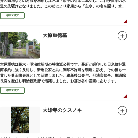
井の頭池などの河流を利用し江戸城・市中の引水に成功し、これが日本の水
道の先駆けとなりました。この功により家康から「主水」の名を賜り、水は
濁らざるを尊しとして「もんと」と読むようになったといわれます。
谷中エリア
大原重徳墓
大原重徳は幕末・明治維新期の尊攘派公卿です。幕府が調印した日米修好通
商条約に強く反対し、新進公家と共に調印不許可を朝廷に訴え、その後も一
貫した尊王攘夷派として活躍しました。維新後は参与、刑法官知事、集議院
長官を歴任し明治新政府で活躍しました。お墓は谷中霊園にあります。
谷中エリア
大雄寺のクスノキ