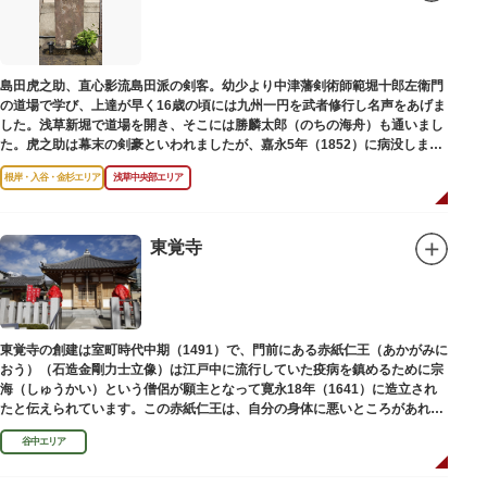
島田虎之助、直心影流島田派の剣客。幼少より中津藩剣術師範堀十郎左衛門
の道場で学び、上達が早く16歳の頃には九州一円を武者修行し名声をあげま
した。浅草新堀で道場を開き、そこには勝麟太郎（のちの海舟）も通いまし
た。虎之助は幕末の剣豪といわれましたが、嘉永5年（1852）に病没しまし
た。お墓は正定寺（しょうじょうじ）にあります。
根岸・入谷・金杉エリア
浅草中央部エリア
東覚寺
東覚寺の創建は室町時代中期（1491）で、門前にある赤紙仁王（あかがみに
おう）（石造金剛力士立像）は江戸中に流行していた疫病を鎮めるために宗
海（しゅうかい）という僧侶が願主となって寛永18年（1641）に造立され
たと伝えられています。この赤紙仁王は、自分の身体に悪いところがあれ
ば、仁王像の同じところに赤紙を貼ると病気が治ると信仰されています。
谷中エリア