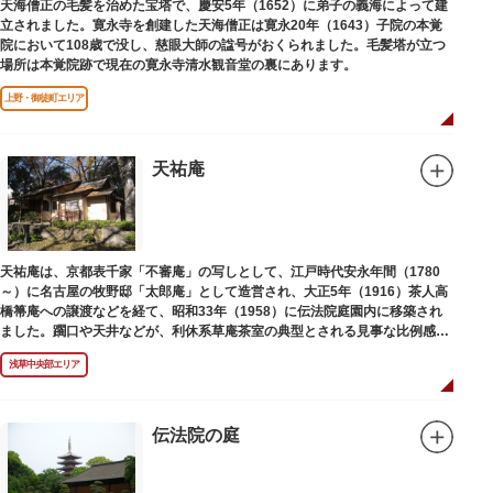
天海僧正の毛髪を治めた宝塔で、慶安5年（1652）に弟子の義海によって建
立されました。寛永寺を創建した天海僧正は寛永20年（1643）子院の本覚
院において108歳で没し、慈眼大師の諡号がおくられました。毛髪塔が立つ
場所は本覚院跡で現在の寛永寺清水観音堂の裏にあります。
上野・御徒町エリア
天祐庵
天祐庵は、京都表千家「不審庵」の写しとして、江戸時代安永年間（1780
～）に名古屋の牧野邸「太郎庵」として造営され、大正5年（1916）茶人高
橋箒庵への譲渡などを経て、昭和33年（1958）に伝法院庭園内に移築され
ました。躙口や天井などが、利休系草庵茶室の典型とされる見事な比例感を
醸し出しています。
浅草中央部エリア
伝法院の庭