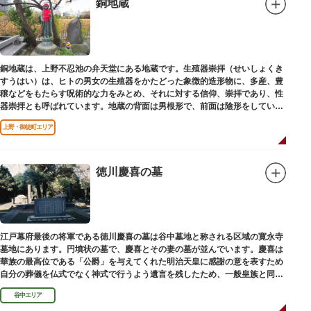
銅地蔵
銅地蔵は、上野不忍池の弁天堂にある地蔵です。生殖器崇拝（せいしょくき
すうはい）は、ヒトの男女の生殖器をかたどった象徴的造形物に、多産、豊
穣などをもたらす呪術的な力をみとめ、それに対する信仰、崇拝であり、性
器崇拝とも呼ばれています。地蔵の背面は男根形で、前面は陰形をしていま
す。
上野・御徒町エリア
徳川慶喜の墓
江戸幕府最後の将軍である徳川慶喜の墓は谷中墓地と称される区域の寛永寺
墓地にあります。円墳状の墓で、慶喜とその妻の墓が並んでいます。慶喜は
華族の最高位である「公爵」を与えてくれた明治天皇に感謝の意を表すため
自分の葬儀を仏式でなく神式で行うよう遺言を残したため、一般皇族と同じ
ような円墳が建てられました。
谷中エリア