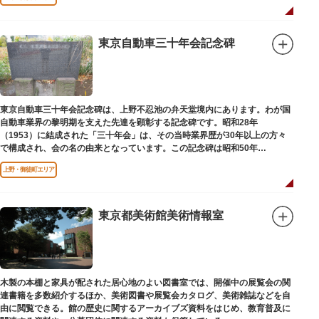
東京自動車三十年会記念碑
東京自動車三十年会記念碑は、上野不忍池の弁天堂境内にあります。わが国
自動車業界の黎明期を支えた先達を顕彰する記念碑です。昭和28年
（1953）に結成された「三十年会」は、その当時業界歴が30年以上の方々
で構成され、会の名の由来となっています。この記念碑は昭和50年
（1975）に同会が建立しました。
上野・御徒町エリア
東京都美術館美術情報室
木製の本棚と家具が配された居心地のよい図書室では、開催中の展覧会の関
連書籍を多数紹介するほか、美術図書や展覧会カタログ、美術雑誌などを自
由に閲覧できる。館の歴史に関するアーカイブズ資料をはじめ、教育普及に