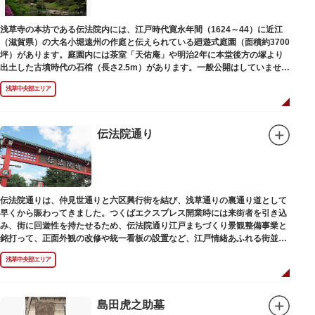
浅草寺の本坊である伝法院内には、江戸時代寛永年間（1624～44）に近江
（滋賀県）の大名小堀遠州の作庭と伝えられている廻遊式庭園（面積約3700
坪）があります。庭園内には茶室「天佑庵」や明治2年に本堂後方の塚より
出土した古墳時代の石棺（長さ2.5m）があります。一般公開はしていません
が、不定期で特別公開されることがあります。
浅草中央部エリア
伝法院通り
伝法院通りは、仲見世通りと六区興行街を結び、浅草通りの裏通り道として
早くから賑わってきました。つくばエクスプレス開業時には来街者を引き込
み、街に回遊性を持たせるため、伝法院通り江戸まちづくり景観整備事業と
銘打って、正面外観の改修や統一看板の設置など、江戸情緒あふれる街並み
を再現する景観整備を進めてきました。
浅草中央部エリア
島田虎之助墓