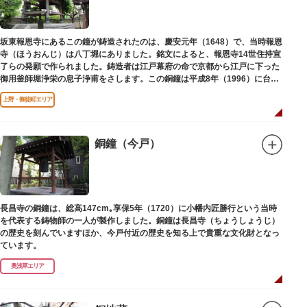
坂東報恩寺にあるこの鐘が鋳造されたのは、慶安元年（1648）で、当時報恩
寺（ほうおんじ）は八丁堀にありました。銘文によると、報恩寺14世住持宣
了らの発願で作られました。鋳造者は江戸幕府の命で京都から江戸に下った
御用釜師堀浄栄の息子浄甫をさします。この銅鐘は平成8年（1996）に台東
区有形文化財として登載されました。
上野・御徒町エリア
銅鐘（今戸）
長昌寺の銅鐘は、総高147cm｡享保5年（1720）に小幡内匠勝行という当時
を代表する鋳物師の一人が製作しました。銅鐘は長昌寺（ちょうしょうじ）
の歴史を刻んでいますほか、今戸付近の歴史を知る上で貴重な文化財となっ
ています。
奥浅草エリア