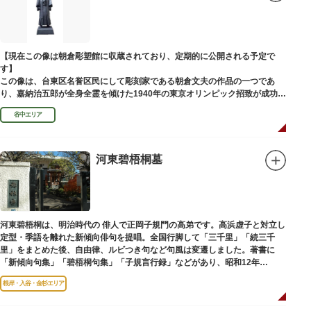
富士山に合わせて、お山開きが行われ、6月30日と1日には富士塚に登ること
ができます。
【Twitter】https://twitter.com/onoterupr
【現在この像は朝倉彫塑館に収蔵されており、定期的に公開される予定で
す】
この像は、台東区名誉区民にして彫刻家である朝倉文夫の作品の一つであ
り、嘉納治五郎が全身全霊を傾けた1940年の東京オリンピック招致が成功
（のちに返上）した、1936年に制作されました。
谷中エリア
朝倉文夫は、1907～1910年ころに嘉納と知り合ったと推察されます。その
後も縁があり、嘉納の人柄や骨格などを熟知していた朝倉は、嘉納の海外出
張中に本作を制作して周囲を驚かせました。しっかりした体幹を感じさせる
ポーズは、嘉納の柔道家としての「不動の姿勢」を意識したと思われます。
河東碧梧桐墓
河東碧梧桐は、明治時代の 俳人で正岡子規門の高弟です。高浜虚子と対立し
定型・季語を離れた新傾向俳句を提唱。全国行脚して「三千里」「続三千
里」をまとめた後、自由律、ルビつき句など句風は変遷しました。著書に
「新傾向句集」「碧梧桐句集」「子規言行録」などがあり、昭和12年
（1937）に没し、お墓は梅林寺（ばいりんじ）にあります。
根岸・入谷・金杉エリア