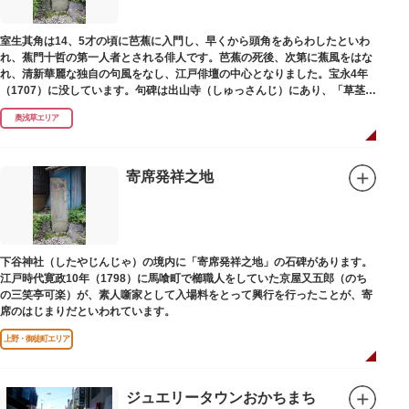
室生其角は14、5才の頃に芭蕉に入門し、早くから頭角をあらわしたといわ
れ、蕉門十哲の第一人者とされる俳人です。芭蕉の死後、次第に蕉風をはな
れ、清新華麗な独自の句風をなし、江戸俳壇の中心となりました。宝永4年
（1707）に没しています。句碑は出山寺（しゅっさんじ）にあり、「草茎を
つつむ葉もなき 雲間哉」と刻まれています。
奥浅草エリア
寄席発祥之地
下谷神社（したやじんじゃ）の境内に「寄席発祥之地」の石碑があります。
江戸時代寛政10年（1798）に馬喰町で櫛職人をしていた京屋又五郎（のち
の三笑亭可楽）が、素人噺家として入場料をとって興行を行ったことが、寄
席のはじまりだといわれています。
上野・御徒町エリア
ジュエリータウンおかちまち