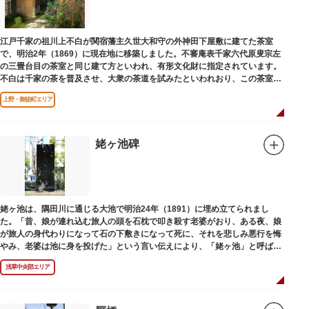
江戸千家の祖川上不白が関宿藩主久世大和守の外神田下屋敷に建てた茶室
で、明治2年（1869）に現在地に移築しました。不審庵表千家六代原叟宗左
の三畳台目の茶室と同じ建て方といわれ、有形文化財に指定されています。
不白は千家の茶を普及させ、大衆の茶道を試みたといわれおり、この茶室は
江戸千家を広める拠点となりました。
上野・御徒町エリア
姥ヶ池碑
姥ヶ池は、隅田川に通じる大池で明治24年（1891）に埋め立てられまし
た。「昔、娘が連れ込む旅人の頭を石枕で叩き殺す老婆がおり、ある夜、娘
が旅人の身代わりになって石の下敷きになって死に、それを悲しみ悪行を悔
やみ、老婆は池に身を投げた」という言い伝えにより、「姥ヶ池」と呼ばれ
ていました。その碑は花川戸公園内にあります。
浅草中央部エリア