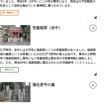
ていました。明治3年（1870）にこの寺が廃寺になり、現在は江戸百観音の
札所として信仰を集めていた養寿院に遷つされています。
上野・御徒町エリア
笠森稲荷（谷中）
江戸時代、谷中には大円寺と福泉院に二つの笠森稲荷がありました。福泉院
前の鍵屋という水茶屋にいたのが江戸で評判の美人お仙です。幕末の上野戦
争で福泉院焼失し廃寺になり笠森稲荷は寛永寺の子院養寿院に移転しまし
た。のち、明治26年に福泉院跡に建立されたのが功徳林寺（くどくりんじ）
で、明治末期には稲荷社が祀られました。
谷中エリア
蒲生君平の墓