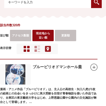
該当件数320件
現在地から
並び順
アクセス数順
更新順
近い順
表示切替
ブルーピリオドマンホール蓋
漫画・アニメ作品「ブルーピリオド」は、主人公の高校生・矢口八虎が1枚
の絵画との出会いをきっかけに美大受験を目指す青春物語を描いた作品であ
り、台東区の東京藝術大学をはじめ、上野恩賜公園や公園内の文化施設が舞
台として登場します。