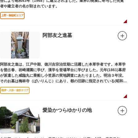
合により昭和43年（1968）に建立されました。業界の発展に寄与した先覚
者や建立者の名が刻まれています。
上野・御徒町エリア
阿部友之進墓
阿部友之進は、江戸中期、徳川吉宗治世期に活躍した本草学者です。本草学
を曽占春、岩崎灌園に学び、漢学を登場琴台に学びました。元年(1861)幕府
が派遣した咸臨丸に乗船し小笠原の実地調査にあたりました。明治３年没。
そのお墓は梅林寺（ばいりんじ）にあり、都の旧跡に指定されている(昭和３
年指定)。
根岸・入谷・金杉エリア
愛染かつらゆかりの地