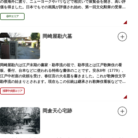
の後海外に渡り、ニューヨークやパリなどで相次いで展覧会を開き、高い評
価を得ました。日本でもその画風が評価され始め、第一回文化勲章の受章者
となりました。お墓は谷中霊園にあります。
谷中エリア
岡崎屋勘六墓
岡崎屋勘六は江戸末期の書家・勘亭流の祖で、勘亭流とは江戸歌舞伎の看
板、番付、台本などに使われる特殊な書体のことです。安永8年（1779）、
江戸中村座の依頼を受け、春狂言の大名題を書きました。これが歌舞伎文字
勘亭流の始まりとされます。現在もこの伝統は継承され歌舞伎看板などで使
われています。 お墓は清光寺（せいこうじ）境内にあります。
浅草中央部エリア
岡倉天心宅跡