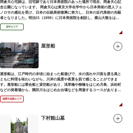
岡倉天心宅跡は、旧宅跡であり日本美術院のあった場所で現在、岡倉天心記
念公園になっています。 岡倉天心は東京大学在学中から日本美術の恩人フェ
ノロサの感化を受け、日本の伝統美術復興に努力し、日本の近代美術の先駆
者となりました。明治31（1898）に日本美術院を創設し、横山大観をはじ
め優れた画家を世に送り出しました。
谷中エリア
屋形船
屋形船は、江戸時代の末頃に始まった船遊びで、水の流れや川面を渡る風と
ともに料理を味わいながら、川岸の風景や夜景を肌で感じることができま
す。屋形船には乗合船と貸切船があり、浅草橋や柳橋をはじめ月島、浜松町
などの発着場から、隅田川をはじめお台場などを周遊するコースがありま
す。
浅草中央部エリア
下村観山墓