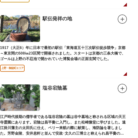
駅伝発祥の地
1917（大正6）年に日本で最初の駅伝「東海道五十三次駅伝徒歩競争」京都
～東京間の508㎞23区間で開催されました。スタートは京都の三条大橋で、
ゴールは上野の不忍池で開かれていた博覧会場の正面玄関でした。
上野・御徒町エリア
塩谷宕陰墓
江戸時代後期の儒学者である塩谷宕陰の墓は谷中墓地と称される区域の天王
寺霊園にあります。宕陰は昌平黌に入門し、また松崎慊堂に学びました。遠
江掛川藩主の太田氏に仕え、ペリー来航の際に献策し、海防論を著しまし
た。芳野金陵、安井息軒と並んで安政･文久の三博士と称えられ昌平黌の教