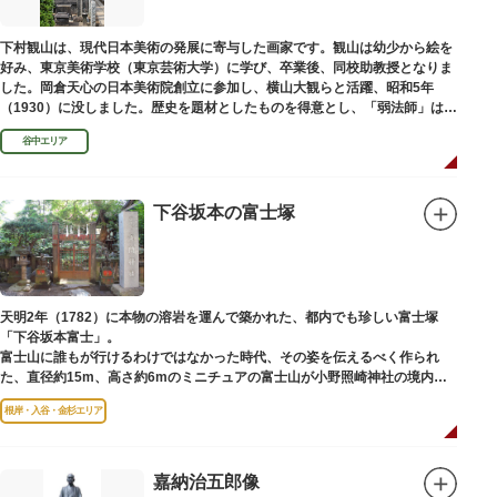
下村観山は、現代日本美術の発展に寄与した画家です。観山は幼少から絵を
好み、東京美術学校（東京芸術大学）に学び、卒業後、同校助教授となりま
した。岡倉天心の日本美術院創立に参加し、横山大観らと活躍、昭和5年
（1930）に没しました。歴史を題材としたものを得意とし、「弱法師」は代
表作です。お墓は安立寺（あんりゅうじ）にあります。
谷中エリア
下谷坂本の富士塚
天明2年（1782）に本物の溶岩を運んで築かれた、都内でも珍しい富士塚
「下谷坂本富士」。
富士山に誰もが行けるわけではなかった時代、その姿を伝えるべく作られ
た、直径約15m、高さ約6mのミニチュアの富士山が小野照崎神社の境内に
あります。
根岸・入谷・金杉エリア
一合目から順に十合目まで記されており、南無妙法と書かれた石碑や修験道
の開祖である役小角の像も残る等、神仏習合の名残が見て取れます。
先人の山守りの知恵によって今も当時の荘厳な姿を残していて、国の重要有
形民俗文化財に指定されています。
嘉納治五郎像