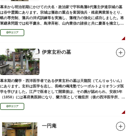
幕末から明治初期にかけての大名・政治家で宇和島藩8代藩主伊達宗城の墓
は谷中霊園にあります。宗城は藩政の重点を富国強兵・殖産興業策をとり、
蝋の専売制、藩兵の洋式訓練等を実施し、藩権力の強化に成功しました。将
軍継承問題では松平慶永、島津斉彬、山内豊信の諸侯と共に慶喜を擁立し
（幕末の四賢候といわれます）幕政改革を志す一橋派の有力メンバーとなっ
谷中エリア
て活躍しました。
伊東玄朴の墓
幕末期の蘭学・西洋医学者である伊東玄朴の墓は天龍院（てんりゅういん）
にあります。玄朴は医学を志し、長崎の鳴滝塾でシーボルトよりオランダ医
学を学びました。江戸で医者として開業後は、その腕が認められ、安政5年
（1858）には幕府奥医師になり、蘭方医として種痘所（後の西洋医学所、現
東京大学医学部）の開設などに尽力し、明治4年（1871）72歳で没しまし
谷中エリア
た。
一円庵