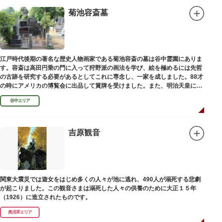
菊池容斎墓
江戸時代後期の著名な歴史人物画家である菊池容斎の墓は谷中霊園にありま
す。容斎は高田円乗の門に入って狩野派の画法を学び、絵を極めるには先哲
の古跡を研究する必要があるとしてこれに専念し、一家を成しました。88才
の時にアメリカの博覧会に出品して賞牌を受けました。また、明治天皇に
「日本画史」の称を賜りました。
谷中エリア
吉原観音
関東大震災では遊女をはじめ多くの人々が池に逃れ、490人が溺死する悲劇
が起こりました。この観音さまは溺死した人々の供養のために大正１５年
（1926）に造立されたものです。
奥浅草エリア