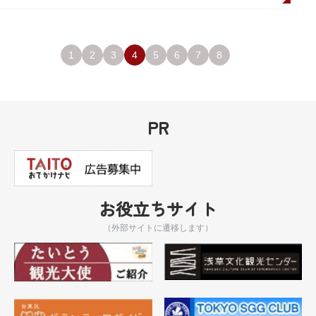
1
2
3
4
5
6
7
8
PR
お役立ちサイト
（外部サイトに遷移します）