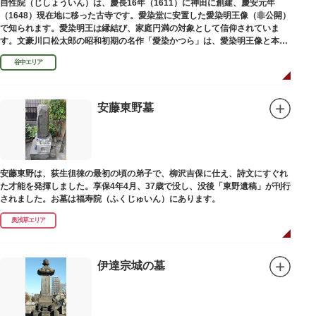
自性院（じしょういん）は、慶長16年（1611）に神田に創建、慶安元年
（1648）現在地に移った古寺です。愛染堂に安置した愛染明王像（非公開）
で知られます。愛染明王は縁結び、家庭円満の対象として信仰されていま
す。文豪川口松太郎の昭和初期の名作「愛染かつら」は、愛染明王像と本堂
前にあった桂の古木にヒントを得た作品だといわれます。
谷中エリア
安藤東野墓
安藤東野は、荻生徂徠の最初の頃の弟子で、柳沢吉保に仕え、詩文にすぐれ
た才能を発揮しました。享保4年4月、37歳で没し、没後「東野遺稿」が刊行
されました。お墓は福寿院（ふくじゅいん）にあります。
奥浅草エリア
伊達宗城の墓