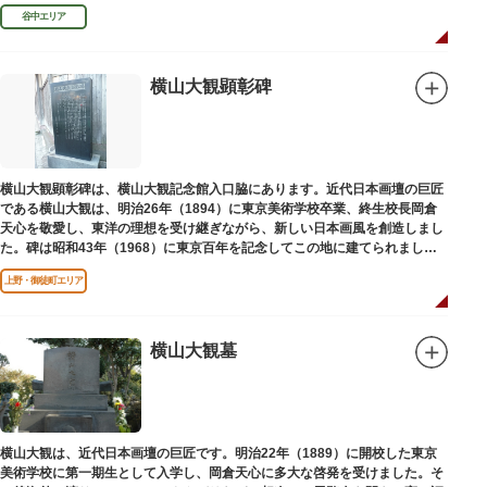
授として多くの文人を育て、慶応3年 （1867）に没しました。
谷中エリア
横山大観顕彰碑
横山大観顕彰碑は、横山大観記念館入口脇にあります。近代日本画壇の巨匠
である横山大観は、明治26年（1894）に東京美術学校卒業、終生校長岡倉
天心を敬愛し、東洋の理想を受け継ぎながら、新しい日本画風を創造しまし
た。碑は昭和43年（1968）に東京百年を記念してこの地に建てられまし
た。
上野・御徒町エリア
横山大観墓
横山大観は、近代日本画壇の巨匠です。明治22年（1889）に開校した東京
美術学校に第一期生として入学し、岡倉天心に多大な啓発を受けました。そ