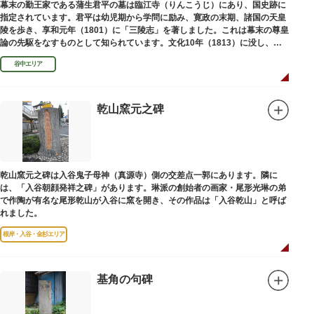
幕末の勤王家である蒲生君平の墓は臨江寺（りんこうじ）にあり、国史跡に
指定されています。君平は幼児期から学問に励み、寛政の末期、諸国の天皇
陵を歩き、享和元年（1801）に「三陵志」を著しました。これは幕末の尊皇
論の先駆をなすものとして知られています。文化10年（1813）に没し、高
山彦三郎や林子平と共に「寛政三奇人」の一人にあげられています。
谷中エリア
乾山窯元之碑
乾山窯元之碑は入谷鬼子母神（真源寺）側の交差点一郭にあります。隣に
は、「入谷朝顔発祥之碑」があります。琳派の創始者の画家・尾形光琳の弟
で作陶が有名な尾形乾山が入谷に窯を開き、その作品は「入谷乾山」と呼ば
れました。
根岸・入谷・金杉エリア
基角の句碑