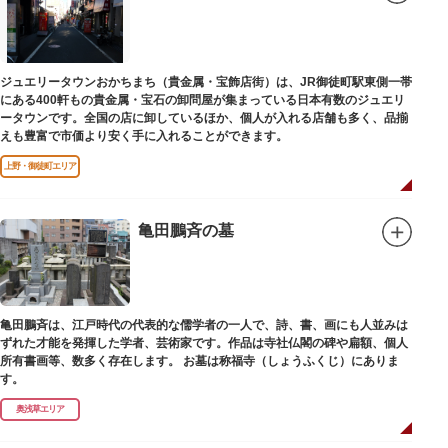
ジュエリータウンおかちまち（貴金属・宝飾店街）は、JR御徒町駅東側一帯
にある400軒もの貴金属・宝石の卸問屋が集まっている日本有数のジュエリ
ータウンです。全国の店に卸しているほか、個人が入れる店舗も多く、品揃
えも豊富で市価より安く手に入れることができます。
上野・御徒町エリア
亀田鵬斉の墓
亀田鵬斉は、江戸時代の代表的な儒学者の一人で、詩、書、画にも人並みは
ずれた才能を発揮した学者、芸術家です。作品は寺社仏閣の碑や扁額、個人
所有書画等、数多く存在します。 お墓は称福寺（しょうふくじ）にありま
す。
奥浅草エリア