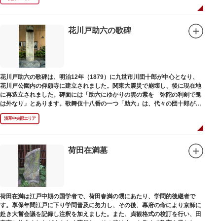
花川戸助六の歌碑
花川戸助六の歌碑は、明治12年（1879）に九世市川団十郎が中心となり、
花川戸公園内の仰願寺に建立されました。関東大震災で崩壊し、後に現在地
に再造立されました。碑面には「助六にゆかりの雲の紫を 弥陀の利剣で鬼
は外なり」とあります。歌舞伎十八番の一つ「助六」は、代々の団十郎が伝
えていますが、助六の実像は不明です。
浅草中央部エリア
荷田在満墓
荷田在満は江戸中期の国学者で、荷田春満の甥にあたり、学問的後継者で
す。享保年間江戸に下り学問普及に努力し、その後、幕府の命により京師に
赴き大嘗会議を記録し注釈を加えました。また、貞観格式の校訂を行い、田