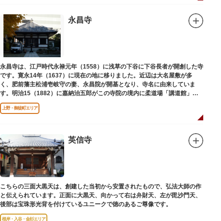
永昌寺
永昌寺は、江戸時代永禄元年（1558）に浅草の下谷に下谷長者が開創した寺
です。寛永14年（1637）に現在の地に移りました。近辺は大名屋敷が多
く、肥前藩主松浦壱岐守の妻、永昌院が開基となり、寺名に由来していま
す。明治15（1882）に嘉納治五郎がこの寺院の境内に柔道場「講道館」を
設立しました。
上野・御徒町エリア
英信寺
こちらの三面大黒天は、創建した当初から安置されたもので、弘法大師の作
と伝えられています。正面に大黒天、向かって右は弁財天、左が毘沙門天、
後部は宝珠形光背を付けているユニークで徳のあるご尊像です。
根岸・入谷・金杉エリア