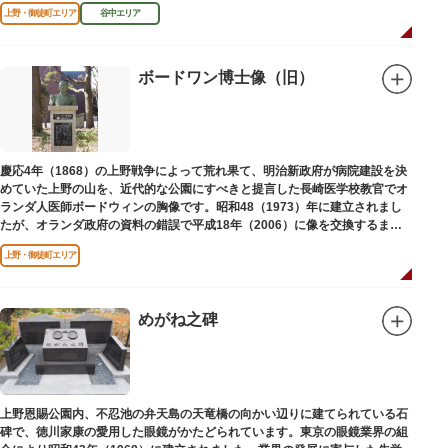
区にゆかりのある本作品を通して、新たな観光スポット創出による誘客促進
上野・御徒町エリア
谷中エリア
と区内観光客の回遊性向上を図るため、こちらのマンホール蓋を設置しまし
た。
設置年月日：令和4年3月1日
ボードワン博士像（旧）
慶応4年（1868）の上野戦争によって荒れ果て、明治新政府が病院建設を決
めていた上野の山を、近代的な公園にすべきと提言した長崎医学校教官でオ
ランダ人医師ボードウィンの胸像です。昭和48（1973）年に建立されまし
たが、オランダ政府の資料の錯誤で平成18年（2006）に像を交換するまで
は博士の弟の像でした。
上野・御徒町エリア
めがね之碑
上野恩賜公園内、不忍池の弁天島の天竜橋の向かい辺りに建てられている石
碑で、徳川家康の愛用した眼鏡がかたどられています。東京の眼鏡業界の組