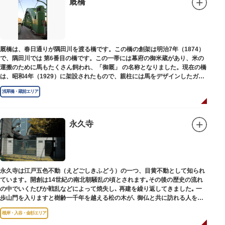
厩橋
厩橋は、春日通りが隅田川を渡る橋です。この橋の創架は明治7年（1874）
で、隅田川では 第6番目の橋です。この一帯には幕府の御米蔵があり、米の
運搬のために馬もたくさん飼われ、「御厩」 の名称となりました。現在の橋
は、昭和4年（1929）に架設されたもので、親柱には馬をデザインしたガラ
ス細工が組み込まれています。
浅草橋・蔵前エリア
永久寺
永久寺は江戸五色不動（えどごしきふどう）の一つ、目黄不動として知られ
ています。開創は14世紀の南北朝騒乱の頃とされます｡その後の歴史の流れ
の中でいくたびか戦乱などによって焼失し､ 再建を繰り返してきました｡ 一
歩山門を入りますと樹齢一千年を越える松の木が､ 御仏と共に訪れる人を静
かに迎えています｡
根岸・入谷・金杉エリア