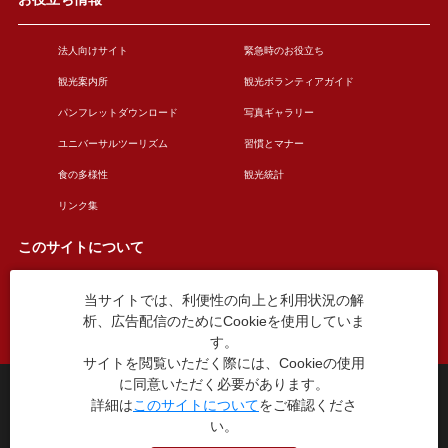
法人向けサイト
緊急時のお役立ち
観光案内所
観光ボランティアガイド
パンフレットダウンロード
写真ギャラリー
ユニバーサルツーリズム
習慣とマナー
食の多様性
観光統計
リンク集
このサイトについて
当サイトでは、利便性の向上と利用状況の解
このサイトについて
広告掲載について
析、広告配信のためにCookieを使用していま
お問い合わせ
す。
サイトを閲覧いただく際には、Cookieの使用
に同意いただく必要があります。
台東区役所観光課
詳細は
このサイトについて
をご確認くださ
〒110-8615 東京都台東区東上野4丁目5番6号
い。
TEL：03-5246-1151
（平日8:30〜17:15 土日祝休み）