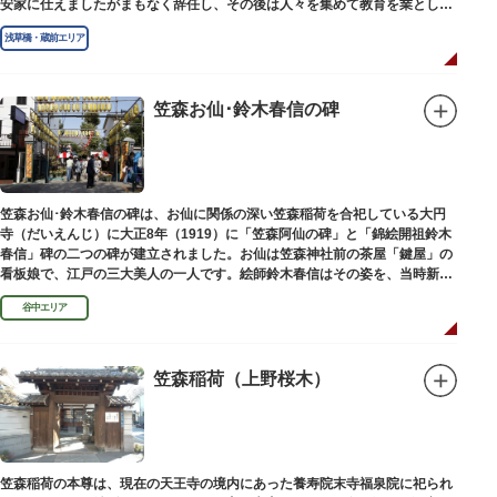
安家に仕えましたがまもなく辞任し、その後は人々を集めて教育を業としま
した。お墓は金竜寺（きんりゅうじ）境内にあります。
浅草橋・蔵前エリア
笠森お仙･鈴木春信の碑
笠森お仙･鈴木春信の碑は、お仙に関係の深い笠森稲荷を合祀している大円
寺（だいえんじ）に大正8年（1919）に「笠森阿仙の碑」と「錦絵開祖鈴木
春信」碑の二つの碑が建立されました。お仙は笠森神社前の茶屋「鍵屋」の
看板娘で、江戸の三大美人の一人です。絵師鈴木春信はその姿を、当時新し
い絵画様式である多色刷り版画「錦絵」に描きました。
谷中エリア
笠森稲荷（上野桜木）
笠森稲荷の本尊は、現在の天王寺の境内にあった養寿院末寺福泉院に祀られ