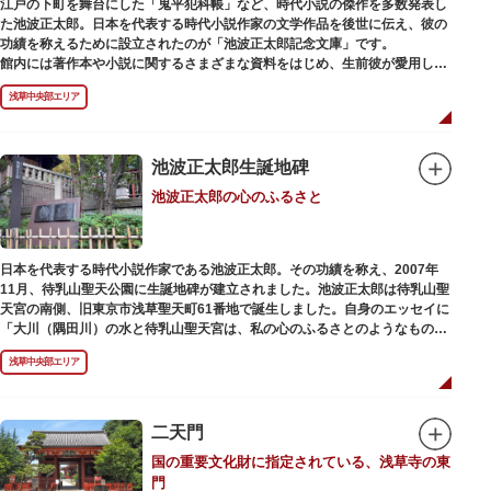
江戸の下町を舞台にした「鬼平犯科帳」など、時代小説の傑作を多数発表し
た池波正太郎。日本を代表する時代小説作家の文学作品を後世に伝え、彼の
功績を称えるために設立されたのが「池波正太郎記念文庫」です。
館内には著作本や小説に関するさまざまな資料をはじめ、生前彼が愛用して
いた万年筆やパイプ、帽子などが展示されています。書斎も復元されてお
浅草中央部エリア
り、池波正太郎をより身近に感じられるスポットです。また「池波グッズ」
とよばれる、作品の舞台を紹介した古地図やポストカード、扇子など様々な
グッズも必見。池波ファンにはたまらない空間となっています。
池波正太郎生誕地碑
池波正太郎の心のふるさと
日本を代表する時代小説作家である池波正太郎。その功績を称え、2007年
11月、待乳山聖天公園に生誕地碑が建立されました。池波正太郎は待乳山聖
天宮の南側、旧東京市浅草聖天町61番地で誕生しました。自身のエッセイに
「大川（隅田川）の水と待乳山聖天宮は、私の心のふるさとのようなもの
だ」（『東京の情景「大川と待乳山聖天宮」』より）と記しており、小説の
浅草中央部エリア
舞台にも待乳山や近くの今戸、橋場などをたびたび登場させています。
二天門
国の重要文化財に指定されている、浅草寺の東
門