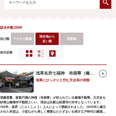
該当件数320件
現在地から
並び順
アクセス数順
更新順
近い順
表示切替
浅草名所七福神 布袋尊（橋場不動尊）
浅草にひっそりと佇む天台宗の寺院
清廉度量、家庭円満の神様（布袋尊）が祀られている橋場不動尊。正式名を
砂尾山橋場寺不動院といい、現在は比叡山延暦寺の末寺となっています。
760年、寂昇（じゃくしょう）上人によって開創されました。1845年に建立
された本堂は、小堂ながら美しく簡素なたたずまいを残す江戸時代の建築様