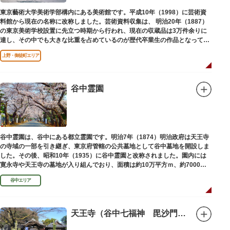
東京藝術大学美術学部構内にある美術館です。平成10年（1998）に芸術資
料館から現在の名称に改称しました。芸術資料収集は、 明治20年（1887）
の東京美術学校設置に先立つ時期から行われ、現在の収蔵品は3万件余りに
達し、その中でも大きな比重を占めているのが歴代卒業生の作品となってい
ます。
上野・御徒町エリア
谷中霊園
谷中霊園は、谷中にある都立霊園です。明治7年（1874）明治政府は天王寺
の寺域の一部を引き継ぎ、東京府管轄の公共墓地として谷中墓地を開設しま
した。その後、昭和10年（1935）に谷中霊園と改称されました。園内には
寛永寺や天王寺の墓地が入り組んでおり、面積は約10万平方ｍ、約7000基
の墓が並んでいます。園内を通る「さくら通り」は桜の名所となっていま
谷中エリア
す。
天王寺（谷中七福神 毘沙門天）