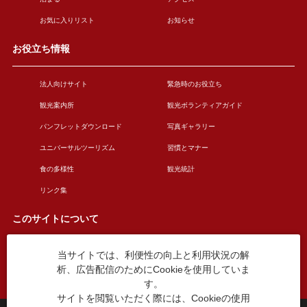
お気に入りリスト
お知らせ
お役立ち情報
法人向けサイト
緊急時のお役立ち
観光案内所
観光ボランティアガイド
パンフレットダウンロード
写真ギャラリー
ユニバーサルツーリズム
習慣とマナー
食の多様性
観光統計
リンク集
このサイトについて
当サイトでは、利便性の向上と利用状況の解
このサイトについて
広告掲載について
析、広告配信のためにCookieを使用していま
お問い合わせ
す。
サイトを閲覧いただく際には、Cookieの使用