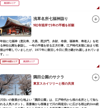
式です。明治の大火、関東大震災、第二次大戦の戦災でも周辺を災禍から守
奥浅草エリア
ったことから「火伏せの不動尊」とも呼ばれています。
本堂の右前には、樹齢約700年の大銀杏が見事な枝葉を伸ばしています。そ
の昔、すぐ近くを流れる隅田川を往来して参拝する人の目印となったのがこ
浅草名所七福神詣り
の銀杏で、今なおそのパワーを授かりに来る人も多いそうです。
9社寺巡拝で1年の平穏を祈願
また、江戸時代から伝わる布袋尊像が祀られています。その姿は肩に袋がな
くお腹が袋代わりの形をしている珍しいもので、古くから庶民に尊信されて
います。（御開帳期間 1月1日～7日）
年始に七福神（恵比寿、大黒、毘沙門、弁財、布袋、福禄寿、寿老人）を祀
る神社仏閣を参詣し、一年の平穏を祈る正月行事。江戸時代末期に始まり戦
後は中断していましたが、1977年に復活し今日に受け継がれ親しまれていま
す。
浅草中央部エリア
奥浅草エリア
浅草名所七福神の特徴は福禄寿、寿老人が2社ずつあり、巡る社寺が9ヶ所あ
るところ。九は数の究み、鳩と言う字にも使われていて、鳩は「集まる」と
いう縁起の良い意味を持つ故事に由来しているそうです。福笹に各社寺の福
絵馬をつけ、色紙・福絵に御朱印をいただきながら巡拝しましょう。
隅田公園のサクラ
東京スカイツリーと桜の共演
江戸文化発祥の地といわれる浅草には、観音様の境内を中心として広く各所
に名所・旧跡があります。七福神をめぐる途中、これらの名跡も訪ねながら
江戸文化の面影を偲んでみてはいかがでしょうか。
御利益にあやかりながらの散策は、福徳と心の安らぎを与えてくれることで
川沿いの散策が心地よい「隅田公園」は、江戸時代から桜の名所として知ら
しょう。
れる人気スポット。吾妻橋から桜橋まで川の両堤沿いに広がる桜は約1km続