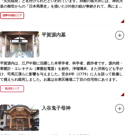
「矢先稲荷」と名付けられたといわれています。拝殿の格天井には、神武天
皇の御世からの「日本馬乗史」を描いた100枚の絵が奉納されて、馬にまつ
わる歴史が一目瞭然に理解できます。
浅草中央部エリア
平賀源内墓
平賀源内は、江戸中期に活躍した本草学者、科学者、戯作者です。源内焼・
寒暖計・エレキテル（摩擦起電器）を創作。浄瑠璃本、また洋画なども手が
け、司馬江漢らに影響を与えました。安永8年（1779）に人を誤って殺傷し
て捕えられ獄死しました。お墓は台東区橋場二丁目の住宅街にあります。
奥浅草エリア
入谷鬼子母神