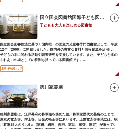
国立国会図書館国際子ども図書館
子どもも大人も楽しめる図書館
国立国会図書館法に基づく国内唯一の国立の児童書専門図書館として、平成
12年（2000）に開館しました。国内外の豊富な資料と情報資源を活用し、
子どもの本に関わる活動や調査研究を支援しています。また、子どもと本の
ふれあいの場としての役割も担っている図書館です。
レンガ棟は、明治39年（1906）に建てられた帝国図書館の建物を保存・再
上野・御徒町エリア
利用しています。
徳川家霊廟
徳川家霊廟は、江戸幕府の将軍職を務めた徳川将軍家歴代の墓所のことで、
東京の寛永寺、増上寺、日光の輪王寺にあります。上野寛永寺墓地には、徳
川将軍15人のうち6人（家綱、綱吉、吉宗、家治、家斉、家定）が眠ってい