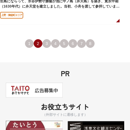
生島にならって、水谷伊勢守勝隆が池に中ノ島（弁天島）を築き、寛永中期
（1630年代）に弁天堂を建立しました。当初、小舟を渡して参拝していまし
たが、後に橋が架けられました。
上野・御徒町エリア
1
2
3
4
5
6
7
8
PR
お役立ちサイト
（外部サイトに遷移します）