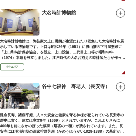
大名時計博物館
大名時計博物館は、陶芸家の上口愚朗が生涯にわたり収集した大名時計を展
示している博物館です。上口は昭和26年（1951）に勝山藩の下谷屋敷跡に
「上口和時計保存協会」を設立、上口没後、二代目上口等が昭和49年
（1974）本館を設立しました。江戸時代の大名お抱えの時計師たちが作った
櫓時計、台時計、枕時計などが並びます。
谷中エリア
谷中七福神 寿老人（長安寺）
延命長寿、諸病平癒、人々の安全と健康を守る神様が祀られている長安寺の
歴史は古く、建立は寛文9年（1669）とされていますが、これよりさらに
400年も前にさかのぼった板碑（塔婆の一種）が残されています。また、長
安寺には明治初期の画家狩野芳崖（かのうほうがい1828-1888）の墓所があ