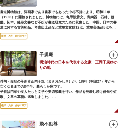
書道博物館は、洋画家であり書家でもあった中村不折により、昭和11年
（1936）に開館されました。博物館には、亀甲獣骨文、青銅器、石碑、鏡
鑑、拓本、経巻文書など不折が書道研究のために収集した、中国、日本の書
道に関する古美術品、考古出土品など重要文化財12点、重要美術品5点を含
む約16000点が収蔵されています。
根岸・入谷・金杉エリア
子規庵
明治時代の日本を代表する文豪 正岡子規ゆか
りの地
俳句・短歌の革新者正岡子規（まさおかしき）が、1894（明治27）年から
亡くなるまでの8年半、暮らした家です。
子規は門弟や友人たちと文学や美術談義を行い、作品を発表し続け俳句や短
歌、文章の革新に邁進しました。
故郷松山より母と妹を呼び寄せ、結核に苦しみながらも34歳で亡くなるまで
根岸・入谷・金杉エリア
精力的に文学作品を創作し続けた場所でもあります。
1945（昭和20）年の空襲で焼失しましたが、その5年後、当時の間取りのま
ま再建され、現在の庵は東京都指定史跡として明治の雰囲気が体感できる魅
飛不動尊
力的な空間となっています。