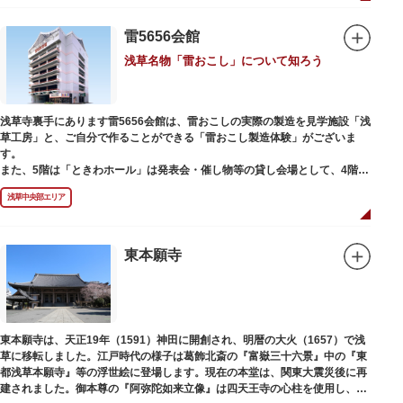
雷5656会館
浅草名物「雷おこし」について知ろう
浅草寺裏手にあります雷5656会館は、雷おこしの実際の製造を見学施設「浅
草工房」と、ご自分で作ることができる「雷おこし製造体験」がございま
す。
また、5階は「ときわホール」は発表会・催し物等の貸し会場として、4階は
打合せなどでご利用いただける「貸しスペース」がございます。
浅草中央部エリア
東本願寺
東本願寺は、天正19年（1591）神田に開創され、明暦の大火（1657）で浅
草に移転しました。江戸時代の様子は葛飾北斎の『富嶽三十六景』中の『東
都浅草本願寺』等の浮世絵に登場します。現在の本堂は、関東大震災後に再
建されました。御本尊の『阿弥陀如来立像』は四天王寺の心柱を使用し、嘉