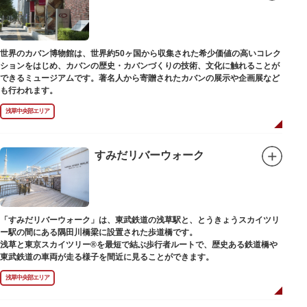
世界のカバン博物館は、世界約50ヶ国から収集された希少価値の高いコレク
ションをはじめ、カバンの歴史・カバンづくりの技術、文化に触れることが
できるミュージアムです。著名人から寄贈されたカバンの展示や企画展など
も行われます。
浅草中央部エリア
すみだリバーウォーク
「すみだリバーウォーク」は、東武鉄道の浅草駅と、とうきょうスカイツリ
ー駅の間にある隅田川橋梁に設置された歩道橋です。
浅草と東京スカイツリー®を最短で結ぶ歩行者ルートで、歴史ある鉄道橋や
東武鉄道の車両が走る様子を間近に見ることができます。
浅草中央部エリア