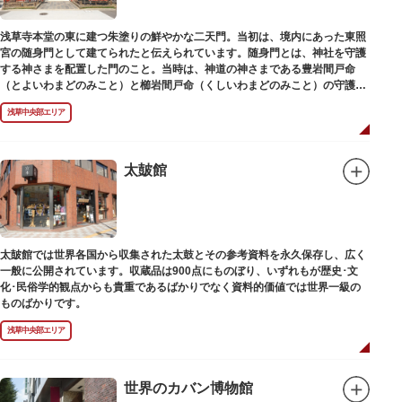
浅草寺本堂の東に建つ朱塗りの鮮やかな二天門。当初は、境内にあった東照
宮の随身門として建てられたと伝えられています。随身門とは、神社を守護
する神さまを配置した門のこと。当時は、神道の神さまである豊岩間戸命
（とよいわまどのみこと）と櫛岩間戸命（くしいわまどのみこと）の守護神
像が左右に祀られていました。
浅草中央部エリア
しかし、1868年（明治元年）に明治政府が発令した神仏分離令により、仏教
寺院である浅草寺には、この2柱の神さまの像を祀ることができなくなりま
した。そこで、浅草寺はこの2柱の像を浅草神社に遷座し、代わりに鎌倉の
鶴岡八幡宮にあった仏教の守護神である広目天（こうもくてん）と持国天
太皷館
（じこくてん）の像を二天門に安置。これに伴い、正式名称が随身門から二
天門に変更されました。
その後、第二次世界大戦により2柱の像は焼失。現在は、上野の寛永寺（か
んえいじ）の四代将軍徳川家綱霊廟にあった持国天と増長天（ぞうちょうて
ん）の像が祀られています。持国天と増長天は、四天王と呼ばれる仏さまと
太皷館では世界各国から収集された太鼓とその参考資料を永久保存し、広く
して知られていますが、四天王は仏教の守護神であることから武装した姿。
一般に公開されています。収蔵品は900点にものぼり、いずれもが歴史･文
どちらも、鎌倉時代以降に流行した複数の木材を組み合わせる技法「寄木
化･民俗学的観点からも貴重であるばかりでなく資料的価値では世界一級の
造」により造られています。
ものばかりです。
浅草中央部エリア
世界のカバン博物館