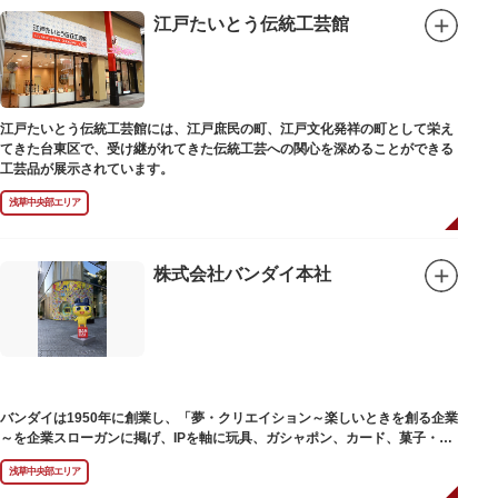
江戸たいとう伝統工芸館
江戸たいとう伝統工芸館には、江戸庶民の町、江戸文化発祥の町として栄え
てきた台東区で、受け継がれてきた伝統工芸への関心を深めることができる
工芸品が展示されています。
浅草中央部エリア
株式会社バンダイ本社
バンダイは1950年に創業し、「夢・クリエイション～楽しいときを創る企業
～を企業スローガンに掲げ、IPを軸に玩具、ガシャポン、カード、菓子・食
品・食玩、アパレル、日用雑貨など、お客さまの身近で楽しんでいただける
浅草中央部エリア
エンターテインメントをお届けしています。