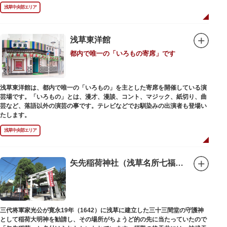
禄2年（1226）頃の作と伝わっています。また、梵鐘は寛永7年（1630）以
浅草中央部エリア
後のものと推定され、都内に現存する梵鐘の中では有数の風格を誇り、毎年
大晦日に除夜の鐘で一般開放します。（要予約）
浅草東洋館
都内で唯一の「いろもの寄席」です
浅草東洋館は、都内で唯一の「いろもの」を主とした寄席を開催している演
芸場です。「いろもの」とは、漫才、漫談、コント、マジック、紙切り、曲
芸など、落語以外の演芸の事です。テレビなどでお馴染みの出演者も登場い
たします。
浅草中央部エリア
矢先稲荷神社（浅草名所七福神 福禄寿）
三代将軍家光公が寛永19年（1642）に浅草に建立した三十三間堂の守護神
として稲荷大明神を勧請し、その場所がちょうど的の先に当たっていたので