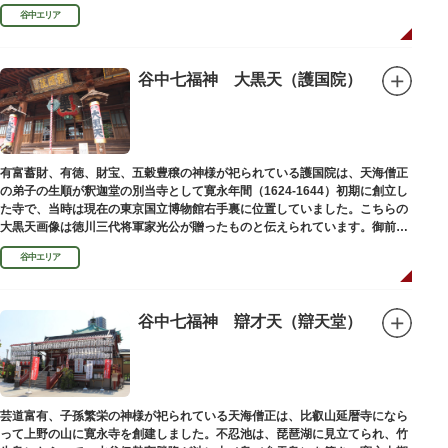
ります。
谷中エリア
谷中七福神 大黒天（護国院）
有富蓄財、有徳、財宝、五穀豊穣の神様が祀られている護国院は、天海僧正
の弟子の生順が釈迦堂の別当寺として寛永年間（1624-1644）初期に創立し
た寺で、当時は現在の東京国立博物館右手裏に位置していました。こちらの
大黒天画像は徳川三代将軍家光公が贈ったものと伝えられています。御前立
の大黒天木像は台東区文化財に指定されています。
谷中エリア
谷中七福神 辯才天（辯天堂）
芸道富有、子孫繁栄の神様が祀られている天海僧正は、比叡山延暦寺になら
って上野の山に寛永寺を創建しました。不忍池は、琵琶湖に見立てられ、竹