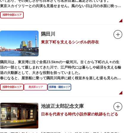
いており、その美しさから日本さくら名所百選に選定されています。
東京スカイツリーとの共演も見逃せません。風のない日は川の水面に映った
「逆さスカイツリー」と桜のコラボレーションも楽しめます。シーズン中は
浅草中央部エリア
夜桜がライトアップされ、日中とは異なる幻想的な雰囲気に包まれるのも魅
力のひとつ。屋形船や水上バスも運航しているので、いつもと違った目線の
お花見もおすすめです。
隅田川
東京下町を支えるシンボル的存在
隅田川は、東京湾に注ぐ全長23.5kmの一級河川。古くから下町の人々の生
活の一部として親しまれてきた川で、江戸時代には暮らしや経済を支える輸
送の大動脈として、大きな役割を担っていました。
春になると、屋形船に乗って隅田川両岸に続く桜並木を楽しむ姿も見られ、
東京スカイツリーとのコラボレーションも、まさに絵になる光景です。ま
浅草中央部エリア
奥浅草エリア
浅草橋・蔵前エリア
た、毎年7月の最終土曜日に開催される「隅田川花火大会」は、東京の夏の
風物詩になっており、こちらも多くの見物客でにぎわいます。
川沿いには「隅田川テラス」と呼ばれる遊歩道も整備されています。心地よ
池波正太郎記念文庫
い風に吹かれながら、緑化が施された遊歩道で散歩やジョギングを楽しんだ
日本を代表する時代小説作家の軌跡をたどる
後は、オープンカフェでほっと一息つくのもおすすめです。
隅田川にかかる橋々も、それぞれ特徴的な形をしていて見応えは抜群。せっ
かくなら水上バスに乗船して、優雅に観察してみてはいかがでしょうか。