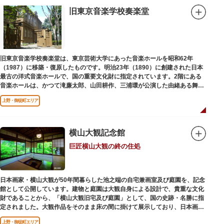
旧東京音楽学校奏楽堂
旧東京音楽学校奏楽堂は、東京芸術大学にあった音楽ホールを昭和62年
（1987）に移築・復原したものです。明治23年（1890）に創建された日本
最古の洋式音楽ホールで、国の重要文化財に指定されています。2階にある
音楽ホールは、かつて滝廉太郎、山田耕作、三浦環が公演した由緒ある舞台
です。
上野・御徒町エリア
横山大観記念館
巨匠横山大観の終の住処
日本画家・横山大観が50年間暮らした池之端の自宅兼画室及び庭園を、記念
館として公開しています。建物と庭園は大観自身による設計で、貴重な文化
財であることから、「横山大観旧宅及び庭園」として、国の史跡・名勝に指
定されました。大観作品をそのまま床の間に掛けて展示しており、日本画本
来の楽しみ方を体験できる貴重な空間です。
上野・御徒町エリア