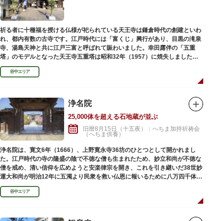
祈る者に十種福を授ける仏様が祀られている天王寺は鎌倉時代の創建といわ
れ、都内有数の古寺です。江戸時代には「富くじ」興行があり、目黒の滝泉
寺、湯島天神と共に江戸三富と呼ばれて賑わいました。幸田露伴の「五重
塔」のモデルとなった天王寺五重塔は昭和32年（1957）に焼失しました
が、その跡地は今も谷中霊園に残っています。
谷中エリア
浄名院
25,000体を超える石地蔵が並ぶ
旧暦8月15日（十五夜）：へちま加持祈祷会
（へちま供養）
浄名院は、寛文6年（1666）、上野寛永寺36坊のひとつとして開かれまし
た。江戸時代の寺の隆盛の陰で不徳な僧も生まれたため、妙立和尚が不徳な
僧を戒め、清い信仰を広めようと安楽律宗を開き、これを引き継いだ38世妙
運大和尚が明治12年に五濁より民衆を救い仏恩に報いるために八万四千体の
石地蔵建立を発願しました。現在では2万５千体を超える像が造立されてい
谷中エリア
ます。