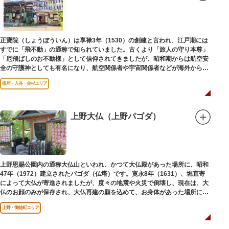
子規が病室兼書斎にしていた「病牀六尺の間」などを復元しており、明治の
暮らしだけでなく創作の様子を偲ぶことができます。現在、一般のボランテ
ィア団体により大切に維持・保存されています。
正寶院（しょうぼういん）は享禄3年（1530）の創建と言われ、江戸期には
すでに「飛不動」の通称で知られていました。古くより「旅人の守り本尊」
「厄飛ばしのお不動様」として信仰されてきましたが、昭和期からは航空安
全の守護神としても有名になり、航空関係者や宇宙関係者などが海外からも
多く参拝に訪れます。
根岸・入谷・金杉エリア
上野大仏（上野パゴダ）
上野恩賜公園内の通称大仏山といわれ、かつて大仏殿があった場所に、昭和
47年（1972）建立されたパゴダ（仏塔）です。寛永8年（1631）、堀直寄
によって大仏が寄進されましたが、度々の地震や火災で倒壊し、現在は、大
仏のお顔のみが保存され、大仏再建の願を込めて、お身体があった場所にパ
ゴダが建てられました。
上野・御徒町エリア