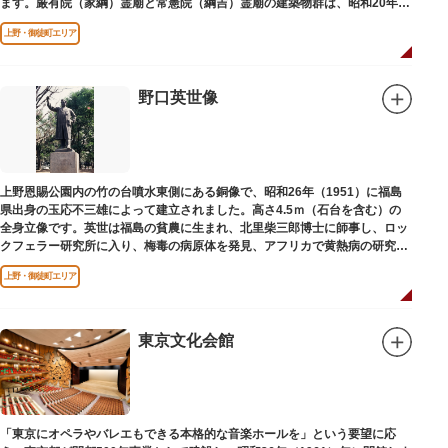
ます。厳有院（家綱）霊廟と常憲院（綱吉）霊廟の建築物群は、昭和20年
（1945）の空襲で大部分を焼失しました。
上野・御徒町エリア
野口英世像
上野恩賜公園内の竹の台噴水東側にある銅像で、昭和26年（1951）に福島
県出身の玉応不三雄によって建立されました。高さ4.5ｍ（石台を含む）の
全身立像です。英世は福島の貧農に生まれ、北里柴三郎博士に師事し、ロッ
クフェラー研究所に入り、梅毒の病原体を発見、アフリカで黄熱病の研究中
感染して、死去しました。
上野・御徒町エリア
東京文化会館
「東京にオペラやバレエもできる本格的な音楽ホールを」という要望に応