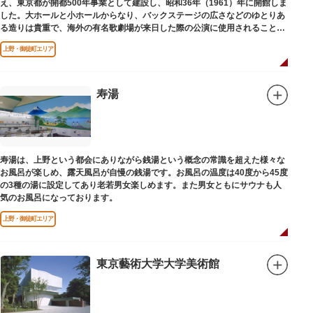
え、東京都が開都500年事業として建設し、昭和36年（1961）年に開館しま
した。大ホールと小ホールからなり、バックステージの広さなどのゆとりあ
る造りは貴重で、海外の有名歌劇場が来日した際の公演に使用されることが
多いホールです。
上野・御徒町エリア
寿湯
寿湯は、上野という都会にありながら銭湯という概念の常識を超えた様々な
お風呂が楽しめ、露天風呂が自慢の銭湯です。お風呂の温度は40度から45度
の3種の湯に設定してあり老若男女楽しめます。また男女ともにサウナも人
気のお風呂になっております。
上野・御徒町エリア
東京藝術大学大学美術館