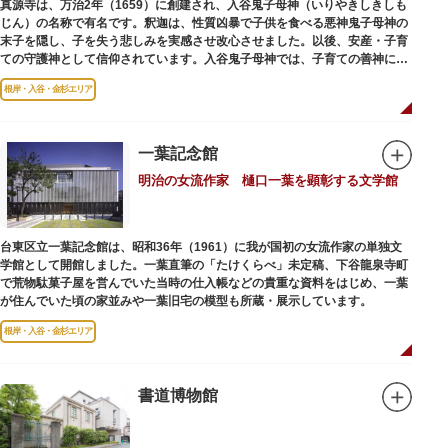
真源寺は、万治2年（1659）に創建され、入谷鬼子母神（いりやきしきしも
じん）の名称で有名です。釈迦は、性質凶暴で子供を食べる悪神鬼子母神の
末子を隠し、子を失う悲しみを実感させ改心させました。以後、安産・子育
ての守護神として信仰されています。入谷鬼子母神では、子育ての善神にな
った由来からツノのない「おに」の文字を使っています。
根岸・入谷・金杉エリア
一葉記念館
明治の女流作家 樋口一葉を顕彰する文学館
台東区立一葉記念館は、昭和36年（1961）に我が国初の女流作家の単独文
学館として開館しました。一葉直筆の「たけくらべ」未定稿、下谷龍泉寺町
で荒物駄菓子屋を営んでいた当時の仕入帳などの貴重な資料をはじめ、一葉
が住んでいた頃の家並みや一葉旧宅の模型も所蔵・展示しています。
根岸・入谷・金杉エリア
書道博物館