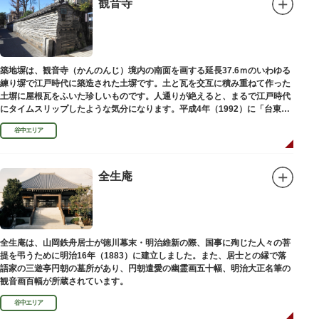
観音寺
築地塀は、観音寺（かんのんじ）境内の南面を画する延長37.6ｍのいわゆる
練り塀で江戸時代に築造された土塀です。土と瓦を交互に積み重ねて作った
土塀に屋根瓦をふいた珍しいものです。人通りが絶えると、まるで江戸時代
にタイムスリップしたような気分になります。平成4年（1992）に「台東区
まちかど賞」を受賞しました。
谷中エリア
全生庵
全生庵は、山岡鉄舟居士が徳川幕末・明治維新の際、国事に殉じた人々の菩
提を弔うために明治16年（1883）に建立しました。また、居士との縁で落
語家の三遊亭円朝の墓所があり、円朝遣愛の幽霊画五十幅、明治大正名筆の
観音画百幅が所蔵されています。
谷中エリア