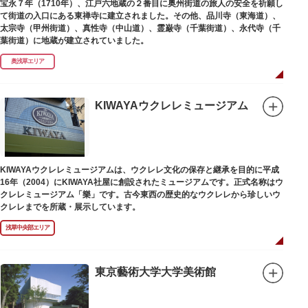
宝永７年（1710年）、江戸六地蔵の２番目に奥州街道の旅人の安全を祈願し
て街道の入口にある東禅寺に建立されました。その他、品川寺（東海道）、
太宗寺（甲州街道）、真性寺（中山道）、霊巌寺（千葉街道）、永代寺（千
葉街道）に地蔵が建立されていました。
奥浅草エリア
KIWAYAウクレレミュージアム
KIWAYAウクレレミュージアムは、ウクレレ文化の保存と継承を目的に平成
16年（2004）にKIWAYA社屋に創設されたミュージアムです。正式名称はウ
クレレミュージアム「樂」です。古今東西の歴史的なウクレレから珍しいウ
クレレまでを所蔵・展示しています。
浅草中央部エリア
東京藝術大学大学美術館