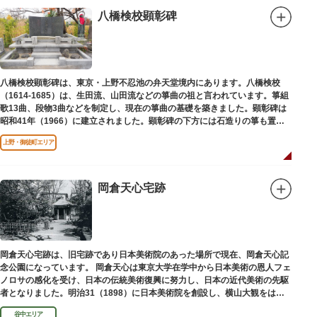
八橋検校顕彰碑
八橋検校顕彰碑は、東京・上野不忍池の弁天堂境内にあります。八橋検校
（1614-1685）は、生田流、山田流などの箏曲の祖と言われています。箏組
歌13曲、段物3曲などを制定し、現在の箏曲の基礎を築きました。顕彰碑は
昭和41年（1966）に建立されました。顕彰碑の下方には石造りの箏も置か
れています。
上野・御徒町エリア
岡倉天心宅跡
岡倉天心宅跡は、旧宅跡であり日本美術院のあった場所で現在、岡倉天心記
念公園になっています。 岡倉天心は東京大学在学中から日本美術の恩人フェ
ノロサの感化を受け、日本の伝統美術復興に努力し、日本の近代美術の先駆
者となりました。明治31（1898）に日本美術院を創設し、横山大観をはじ
め優れた画家を世に送り出しました。
谷中エリア