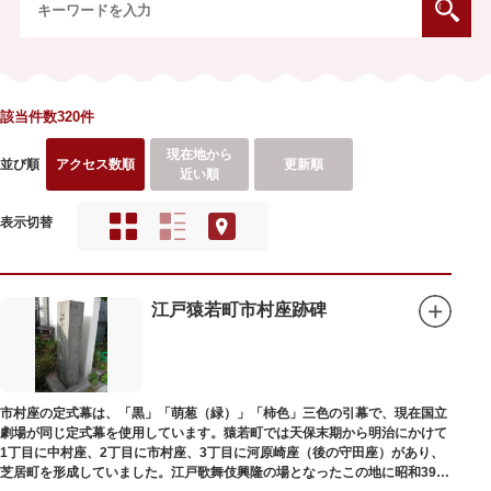
該当件数320件
現在地から
並び順
アクセス数順
更新順
近い順
表示切替
江戸猿若町市村座跡碑
市村座の定式幕は、「黒」「萌葱（緑）」「柿色」三色の引幕で、現在国立
劇場が同じ定式幕を使用しています。猿若町では天保末期から明治にかけて
1丁目に中村座、2丁目に市村座、3丁目に河原崎座（後の守田座）があり、
芝居町を形成していました。江戸歌舞伎興隆の場となったこの地に昭和39年