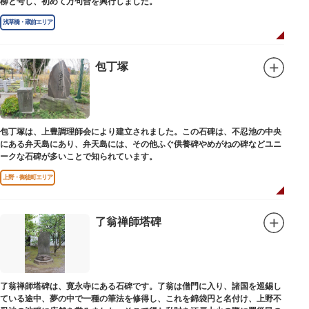
柳と号し、初めて万句合を興行しました。
浅草橋・蔵前エリア
包丁塚
包丁塚は、上豊調理師会により建立されました。この石碑は、不忍池の中央
にある弁天島にあり、弁天島には、その他ふぐ供養碑やめがねの碑などユニ
ークな石碑が多いことで知られています。
上野・御徒町エリア
了翁禅師塔碑
了翁禅師塔碑は、寛永寺にある石碑です。了翁は僧門に入り、諸国を巡錫し
ている途中、夢の中で一種の筆法を修得し、これを錦袋円と名付け、上野不