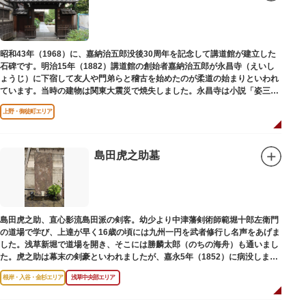
昭和43年（1968）に、嘉納治五郎没後30周年を記念して講道館が建立した
石碑です。明治15年（1882）講道館の創始者嘉納治五郎が永昌寺（えいし
ょうじ）に下宿して友人や門弟らと稽古を始めたのが柔道の始まりといわれ
ています。当時の建物は関東大震災で焼失しました。永昌寺は小説「姿三四
郎」に登場する隆昌寺のモデルでもあります。
上野・御徒町エリア
島田虎之助墓
島田虎之助、直心影流島田派の剣客。幼少より中津藩剣術師範堀十郎左衛門
の道場で学び、上達が早く16歳の頃には九州一円を武者修行し名声をあげま
した。浅草新堀で道場を開き、そこには勝麟太郎（のちの海舟）も通いまし
た。虎之助は幕末の剣豪といわれましたが、嘉永5年（1852）に病没しまし
た。お墓は正定寺（しょうじょうじ）にあります。
根岸・入谷・金杉エリア
浅草中央部エリア