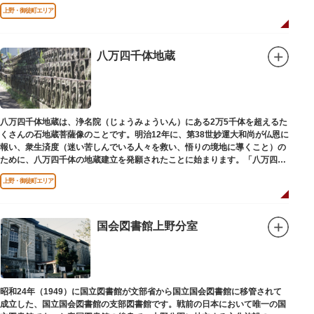
建立されました。
上野・御徒町エリア
八万四千体地蔵
八万四千体地蔵は、浄名院（じょうみょういん）にある2万5千体を超えるた
くさんの石地蔵菩薩像のことです。明治12年に、第38世妙運大和尚が仏恩に
報い、衆生済度（迷い苦しんでいる人々を救い、悟りの境地に導くこと）の
ために、八万四千体の地蔵建立を発願されたことに始まります。「八万四
千」とは仏法で無数の意味を示します。この石地蔵尊は全国各地にも造立さ
上野・御徒町エリア
れており、これまで約5万体の石地蔵尊が造立され、今も増え続けていま
す。
国会図書館上野分室
昭和24年（1949）に国立図書館が文部省から国立国会図書館に移管されて
成立した、国立国会図書館の支部図書館です。戦前の日本において唯一の国