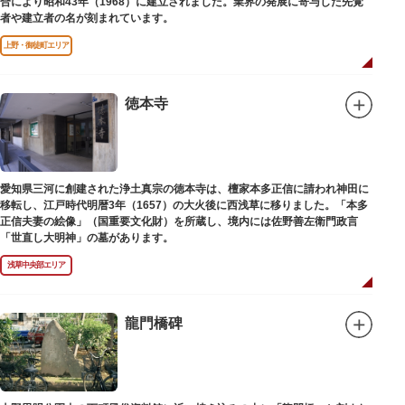
合により昭和43年（1968）に建立されました。業界の発展に寄与した先覚
者や建立者の名が刻まれています。
上野・御徒町エリア
徳本寺
愛知県三河に創建された浄土真宗の徳本寺は、檀家本多正信に請われ神田に
移転し、江戸時代明暦3年（1657）の大火後に西浅草に移りました。「本多
正信夫妻の絵像」（国重要文化財）を所蔵し、境内には佐野善左衛門政言
「世直し大明神」の墓があります。
浅草中央部エリア
龍門橋碑