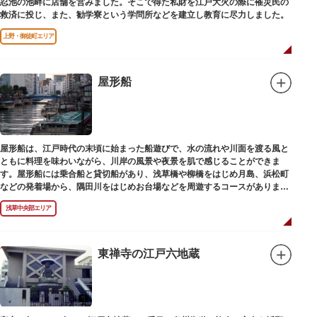
忍池の池畔に店舗を営みました。そこで得た私財を江戸大火の際に罹災民の
救済に投じ、また、勧学寮という学問所などを建立し教育に尽力しました。
上野・御徒町エリア
屋形船
屋形船は、江戸時代の末頃に始まった船遊びで、水の流れや川面を渡る風と
ともに料理を味わいながら、川岸の風景や夜景を肌で感じることができま
す。屋形船には乗合船と貸切船があり、浅草橋や柳橋をはじめ月島、浜松町
などの発着場から、隅田川をはじめお台場などを周遊するコースがありま
す。
浅草中央部エリア
東禅寺の江戸六地蔵