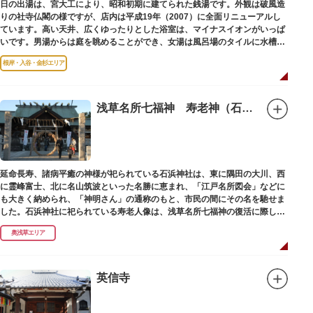
日の出湯は、宮大工により、昭和初期に建てられた銭湯です。外観は破風造
りの社寺仏閣の様ですが、店内は平成19年（2007）に全面リニューアルし
ています。高い天井、広くゆったりとした浴室は、マイナスイオンがいっぱ
いです。男湯からは庭を眺めることができ、女湯は風呂場のタイルに水槽が
はめ込まれ、可愛い金魚が泳いでいます。
根岸・入谷・金杉エリア
浅草名所七福神 寿老神（石浜神社）
延命長寿、諸病平癒の神様が祀られている石浜神社は、東に隅田の大川、西
に霊峰富士、北に名山筑波といった名勝に恵まれ、「江戸名所図会」などに
も大きく納められ、「神明さん」の通称のもと、市民の間にその名を馳せま
した。石浜神社に祀られている寿老人像は、浅草名所七福神の復活に際し、
延命長寿の神として奉安されたものです。
奥浅草エリア
英信寺