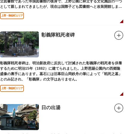
立図書館であった帝国図書館の後身で、上野公園に林立する文化施設の一つ
として親しまれてきましたが、現在は国際子ども図書館へと改装開館しまし
た。
上野・御徒町エリア
彰義隊戦死者碑
彰義隊戦死者碑は、明治新政府に反抗して討滅された彰義隊の戦死者を供養
するために明治15年（1882）に建てられました。上野恩賜公園内の西郷隆
盛像の裏手にあります。墓石には旧幕臣山岡鉄舟の筆によって「戦死之墓」
とのみ記され、「彰義隊」の文字はありません。
上野・御徒町エリア
日の出湯